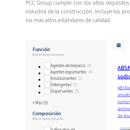
PCC Group cumple con los altos requisit
industria de la construcción. Incluye los
los más altos estándares de calidad.
Función
Borrar seleccionados
Agentes de limpieza
4
ABSN
Agentes espumantes
4
sodi
Emulsionantes
3
Detergentes
3
ABSNa 
Dispersantes
3
alquil
perten
+ Más (
5
)
anióni
Composición
de líqu
Borrar seleccionados
Compo
Sulfonatos de