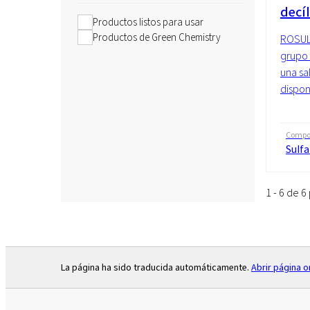
decíl
Productos listos para usar
Productos de Green Chemistry
ROSULf
grupo 
una sal
dispon
Compo
Sulfa
1 - 6 de 
La página ha sido traducida automáticamente.
Abrir página or