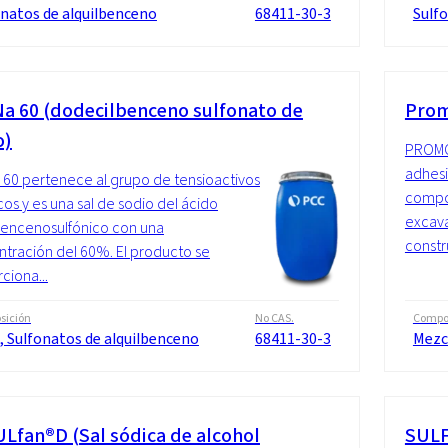
onatos de alquilbenceno
68411-30-3
Sulfo
a 60 (dodecilbenceno sulfonato de
Pro
o)
PROMO
adhesi
60 pertenece al grupo de tensioactivos
compon
cos y es una sal de sodio del ácido
excava
bencenosulfónico con una
constru
tración del 60%. El producto se
ciona...
sición
No CAS.
Compo
, Sulfonatos de alquilbenceno
68411-30-3
Mezc
Lfan®D (Sal sódica de alcohol
SULF