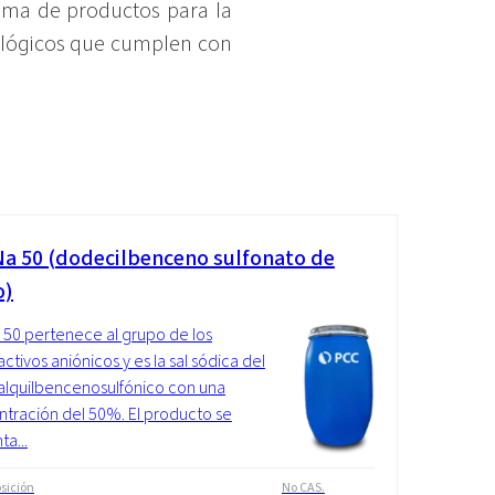
ama de productos para la
cológicos que cumplen con
a 50 (dodecilbenceno sulfonato de
o)
50 pertenece al grupo de los
ctivos aniónicos y es la sal sódica del
alquilbencenosulfónico con una
tración del 50%. El producto se
ta...
sición
No CAS.