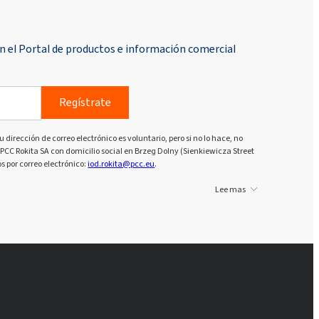
n el Portal de productos e información comercial
Regístrate
u dirección de correo electrónico es voluntario, pero si no lo hace, no
PCC Rokita SA con domicilio social en Brzeg Dolny (Sienkiewicza Street
s por correo electrónico:
iod.rokita@pcc.eu
.
Lee mas