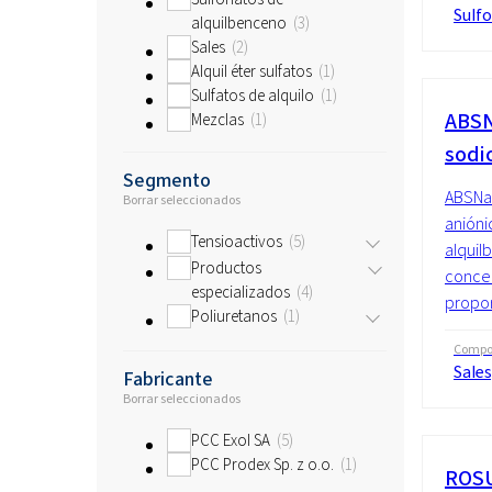
Sulf
alquilbenceno
3
Sales
2
Alquil éter sulfatos
1
Sulfatos de alquilo
1
ABSN
Mezclas
1
sodi
Segmento
ABSNa 
Borrar seleccionados
anióni
Tensioactivos
5
alquil
Productos
concen
especializados
4
propor
Poliuretanos
1
Compo
Sales
Fabricante
Borrar seleccionados
PCC Exol SA
5
PCC Prodex Sp. z o.o.
1
ROSU