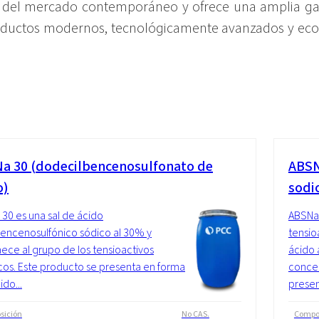
os del mercado contemporáneo y ofrece una amplia g
 productos modernos, tecnológicamente avanzados y e
a 30 (dodecilbencenosulfonato de
ABSN
o)
sodi
30 es una sal de ácido
ABSNa 
bencenosulfónico sódico al 30% y
tensioa
ece al grupo de los tensioactivos
ácido 
cos. Este producto se presenta en forma
concen
ido...
presen
sición
No CAS.
Compo