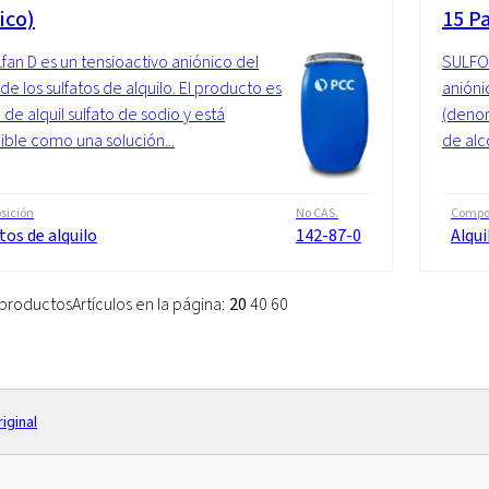
ico)
15 Pa
an D es un tensioactivo aniónico del
SULFOR
de los sulfatos de alquilo. El producto es
anióni
 de alquil sulfato de sodio y está
(denom
ible como una solución...
de alco
sición
No CAS.
Compo
tos de alquilo
142-87-0
Alqui
6 productos
Artículos en la página:
20
40
60
iginal