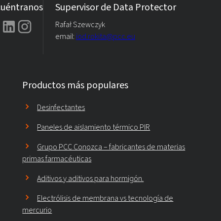
uéntranos
Supervisor de Data Protector
Rafał Szewczyk
email:
iod.rokita@pcc.eu
Productos más populares
Desinfectantes
Paneles de aislamiento térmico PIR
Grupo PCC Conozca – fabricantes de materias
primas farmacéuticas
Aditivos y aditivos para hormigón.
Electrólisis de membrana vs tecnología de
mercurio