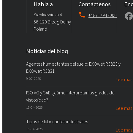
Habla a
Contáctenos
Enc
Sienkiewicza 4
+48717942000
56-120 Brzeg Dolny
Poland
Noticias del blog
Agentes humectantes del suelo: EXOwet R3823 y
EXOwet R3831
9-07-2026
Lee mas
ISO VG y SAE: ¿cómo interpretar los grados de
viscosidad?
16-04-2026
Lee mas
Tipos de lubricantes industriales
16-04-2026
Lee mas