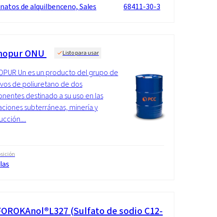
natos de alquilbenceno, Sales
68411-30-3
mopur ONU
Listo para usar
PUR Un es un producto del grupo de
vos de poliuretano de dos
entes destinado a su uso en las
ciones subterráneas, minería y
cción....
sición
las
OROKAnol®L327 (Sulfato de sodio C12-