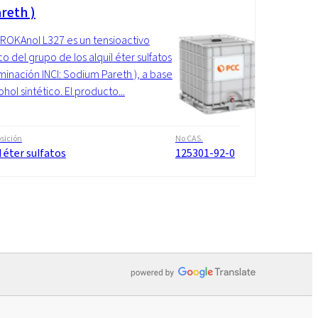
reth )
OKAnol L327 es un tensioactivo
co del grupo de los alquil éter sulfatos
inación INCI: Sodium Pareth ), a base
hol sintético. El producto...
sición
No CAS.
l éter sulfatos
125301-92-0