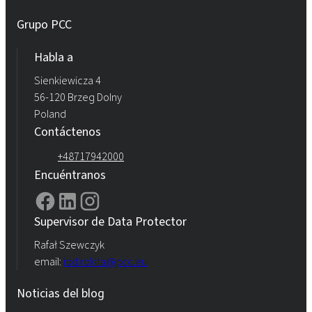
Grupo PCC
Habla a
Sienkiewicza 4
56-120 Brzeg Dolny
Poland
Contáctenos
+48717942000
Encuéntranos
Supervisor de Data Protector
Rafał Szewczyk
email:
iod.rokita@pcc.eu
Noticias del blog