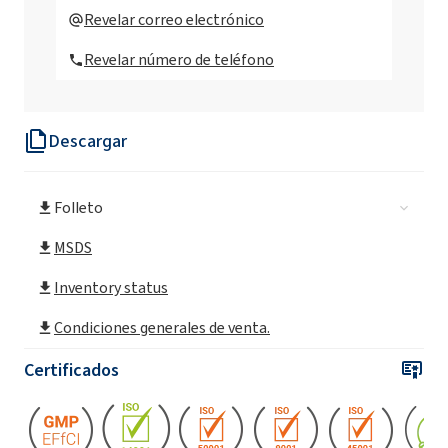
ROKAnol®ID6 ((Alcohol C9-11 etoxilado, C10)
Revelar correo electrónico
Revelar número de teléfono
ROKAnol®ID8 (Isodeceth-8)
Descargar
Folleto
MSDS
Inventory status
Condiciones generales de venta.
Certificados