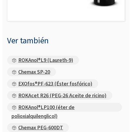
Ver también
ROKAnol®L9 (Laureth-9)
Chemax SP-20
EXOfos®PF-623 (Éster fosfórico)
ROKAcet R26 (PEG-26 Aceite de ricino)
ROKAnol®LP100 (éter de
polioxialquilenglicol)
Chemax PEG-600DT