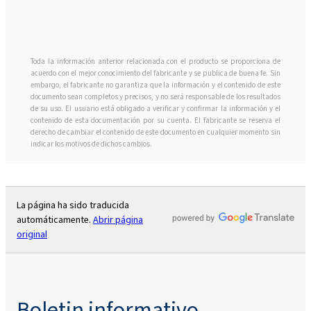
Toda la información anterior relacionada con el producto se proporciona de
acuerdo con el mejor conocimiento del fabricante y se publica de buena fe. Sin
embargo, el fabricante no garantiza que la información y el contenido de este
documento sean completos y precisos, y no será responsable de los resultados
de su uso. El usuario está obligado a verificar y confirmar la información y el
contenido de esta documentación por su cuenta. El fabricante se reserva el
derecho de cambiar el contenido de este documento en cualquier momento sin
indicar los motivos de dichos cambios.
La página ha sido traducida
automáticamente.
Abrir página
original
Boletin informativo