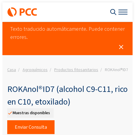
Texto traducido automáticamente. Puede contener
errores.
Casa
Agroquímicos
Productos fitosanitarios
ROKAnol®ID7 (alc
ROKAnol®ID7 (alcohol C9-C11, rico
en C10, etoxilado)
Muestras disponibles
Enviar Consulta