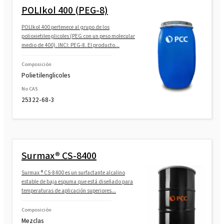
POLIkol 400 (PEG-8)
POLIkol 400 pertenece al grupo de los
polioxietilenglicoles (PEG con un peso molecular
medio de 400). INCI: PEG-8. El producto...
Composición
Polietilenglicoles
No CAS.
25322-68-3
Surmax® CS-8400
Surmax ® CS-8400 es un surfactante alcalino
estable de baja espuma que está diseñado para
temperaturas de aplicación superiores...
Composición
Mezclas