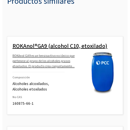
Productos similares
ROKAnol®GA9 (alcohol C10, etoxilado)
ROKAnol GA9 es un tensioactivo no iónico que
pertenece al grupo de los alcoholes grasos
etoxilados. El producto crea conjuntamente...
Composición
Alcoholes alcoxilados,
Alcoholes etoxilados
No CAS.
160875-66-1