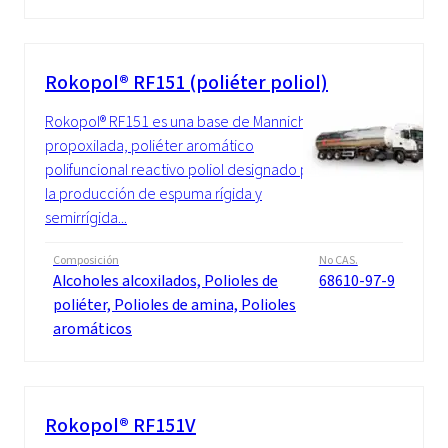
Rokopol® RF151 (poliéter poliol)
Rokopol® RF151 es una base de Mannich
propoxilada, poliéter aromático
polifuncional reactivo poliol designado para
la producción de espuma rígida y
semirrígida...
Composición
No CAS.
Alcoholes alcoxilados, Polioles de
68610-97-9
poliéter, Polioles de amina, Polioles
aromáticos
Rokopol® RF151V