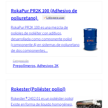
RokaPur PR2K 100 (Adhesivo de
poliuretano)
Listo para usar
RokaPur PR2K 100 es una mezcla de
polioles de poliéter con aditivos,
desarrollada como componente poliol
(componente A) en sistemas de poliuretano
de dos componentes....
Composición
Prepolímeros, Adhesivos 2K
Rokester(Poliéster poliol)
Rokester ® 2402.01 es un poliéster poliol.
Existe en forma de líquido homogéneo, de