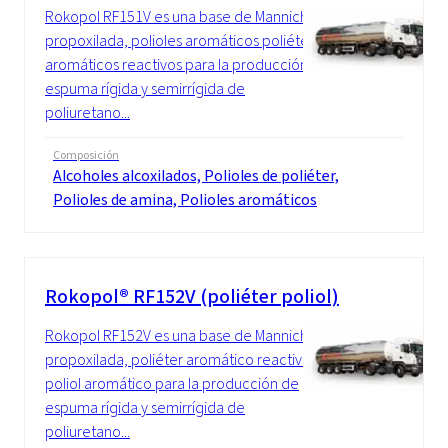
Rokopol RF151V es una base de Mannich
propoxilada, polioles aromáticos poliéter
aromáticos reactivos para la producción de
espuma rígida y semirrígida de
poliuretano...
Composición
Alcoholes alcoxilados, Polioles de poliéter,
Polioles de amina, Polioles aromáticos
Rokopol® RF152V (poliéter poliol)
Rokopol RF152V es una base de Mannich
propoxilada, poliéter aromático reactivo
poliol aromático para la producción de
espuma rígida y semirrígida de
poliuretano...