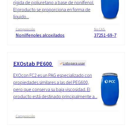
rígida de poliuretano a base de nonilfenol.
El producto se proporciona en forma de
líquido...
Composición
No CAS.
Nonilfenoles alcoxilados
37251-69-7
EXOstab PE600
Listo para usar
EXOcon FC2 es un PAG especializado con
propiedades similares a las del PEG600,
pero que conserva su baja viscosidad. El
producto está destinado principalmente a...
Composición