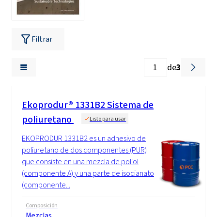
Filtrar
de
3
Ekoprodur® 1331B2 Sistema de
poliuretano
Listo para usar
EKOPRODUR 1331B2 es un adhesivo de
poliuretano de dos componentes (PUR)
que consiste en una mezcla de poliol
(componente A) y una parte de isocianato
(componente...
Composición
Mezclas