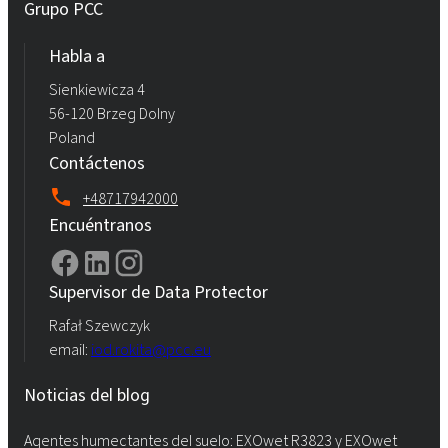
Grupo PCC
Habla a
Sienkiewicza 4
56-120 Brzeg Dolny
Poland
Contáctenos
+48717942000
Encuéntranos
Supervisor de Data Protector
Rafał Szewczyk
email:
iod.rokita@pcc.eu
Noticias del blog
Agentes humectantes del suelo: EXOwet R3823 y EXOwet