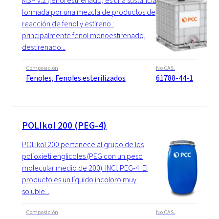
MSP v.2 (fenol estirenado) es una sustancia
formada por una mezcla de productos de
reacción de fenol y estireno :
principalmente fenol monoestirenado,
destirenado...
Composición
No CAS.
Fenoles, Fenoles esterilizados
61788-44-1
POLIkol 200 (PEG-4)
POLIkol 200 pertenece al grupo de los
polioxietilenglicoles (PEG con un peso
molecular medio de 200). INCI: PEG-4. El
producto es un líquido incoloro muy
soluble...
Composición
No CAS.