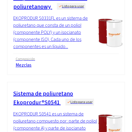
poliuretanowy
Listo para usar
EKOPRODUR S0331FL es un sistema de
poliuretano que consta de un poliol
(componente POLY) y un isocianato
(componente ISO). Cada uno de los
componentes es un líquido...
Composición
Mezclas
Sistema de poliuretano
Ekoprodur®S0541
Listo para usar
EKOPRODUR S0541 es un sistema de
poliuretano compuesto por: parte de poliol
(componente A) y parte de isocianato