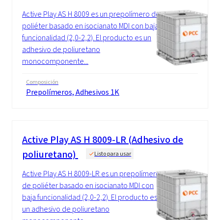
Active Play AS H 8009 es un prepolímero de
poliéter basado en isocianato MDI con baja
funcionalidad (2,0-2,2). El producto es un
adhesivo de poliuretano
monocomponente...
Composición
Prepolímeros, Adhesivos 1K
Active Play AS H 8009-LR (Adhesivo de
poliuretano)
Listo para usar
Active Play AS H 8009-LR es un prepolímero
de poliéter basado en isocianato MDI con
baja funcionalidad (2,0-2,2). El producto es
un adhesivo de poliuretano