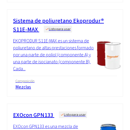
Sistema de poliuretano Ekoprodur®
S11E-MAX
Listo para usar
EKOPRODUR S11E-MAX es un sistema de
poliuretano de altas prestaciones formado
por una parte de poliol (componente A) y
una parte de isocianato (componente B).
Cada...
Composición
Mezclas
EXOcon GPN133
Listo para usar
EXOcon GPN133 es una mezcla de