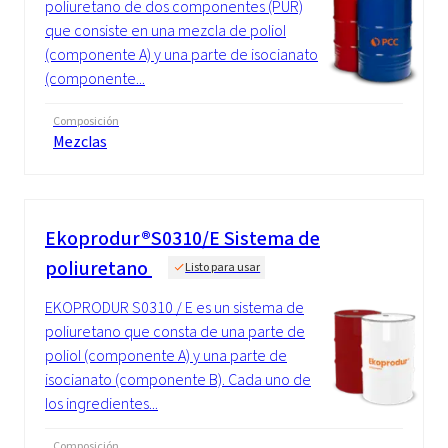
poliuretano de dos componentes (PUR)
que consiste en una mezcla de poliol
(componente A) y una parte de isocianato
(componente...
Composición
Mezclas
Ekoprodur®S0310/E Sistema de
poliuretano
Listo para usar
EKOPRODUR S0310 / E es un sistema de
poliuretano que consta de una parte de
poliol (componente A) y una parte de
isocianato (componente B). Cada uno de
los ingredientes...
Composición