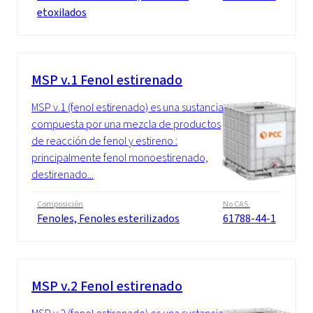
etoxilados
MSP v.1 Fenol estirenado
MSP v.1 (fenol estirenado) es una sustancia
compuesta por una mezcla de productos
de reacción de fenol y estireno :
principalmente fenol monoestirenado,
destirenado...
Composición
No CAS.
Fenoles, Fenoles esterilizados
61788-44-1
MSP v.2 Fenol estirenado