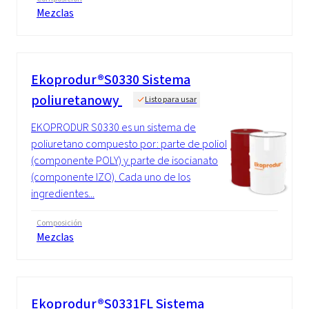
Mezclas
Ekoprodur®S0330 Sistema
poliuretanowy
Listo para usar
EKOPRODUR S0330 es un sistema de
poliuretano compuesto por: parte de poliol
(componente POLY) y parte de isocianato
(componente IZO). Cada uno de los
ingredientes...
Composición
Mezclas
Ekoprodur®S0331FL Sistema