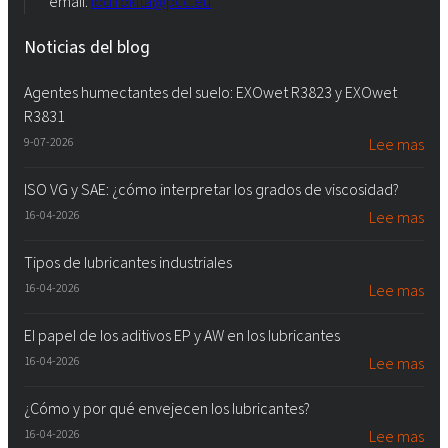
email:
iod.rokita@pcc.eu
Noticias del blog
Agentes humectantes del suelo: EXOwet R3823 y EXOwet
R3831
9-07-2026
Lee mas
ISO VG y SAE: ¿cómo interpretar los grados de viscosidad?
16-04-2026
Lee mas
Tipos de lubricantes industriales
16-04-2026
Lee mas
El papel de los aditivos EP y AW en los lubricantes
16-04-2026
Lee mas
¿Cómo y por qué envejecen los lubricantes?
16-04-2026
Lee mas