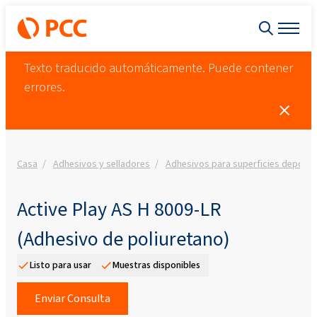
Texto traducido automáticamente. Puede contener
errores.
Casa
Adhesivos y selladores
Adhesivos para superficies deportiv
Active Play AS H 8009-LR
(Adhesivo de poliuretano)
Listo para usar
Muestras disponibles
Enviar Consulta