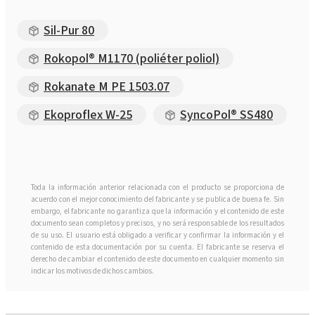
Sil-Pur 80
Rokopol® M1170 (poliéter poliol)
Rokanate M PE 1503.07
Ekoproflex W-25
SyncoPol® SS480
Toda la información anterior relacionada con el producto se proporciona de
acuerdo con el mejor conocimiento del fabricante y se publica de buena fe. Sin
embargo, el fabricante no garantiza que la información y el contenido de este
documento sean completos y precisos, y no será responsable de los resultados
de su uso. El usuario está obligado a verificar y confirmar la información y el
contenido de esta documentación por su cuenta. El fabricante se reserva el
derecho de cambiar el contenido de este documento en cualquier momento sin
indicar los motivos de dichos cambios.