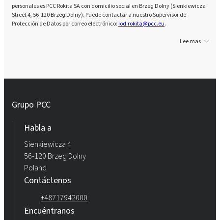
personales es PCC Rokita SA con domicilio social en Brzeg Dolny (Sienkiewicza
Street 4, 56-120 Brzeg Dolny). Puede contactar a nuestro Supervisor de
Protección de Datos por correo electrónico:
iod.rokita@pcc.eu
.
Lee mas
Grupo PCC
Habla a
Sienkiewicza 4
56-120 Brzeg Dolny
Poland
Contáctenos
+48717942000
Encuéntranos