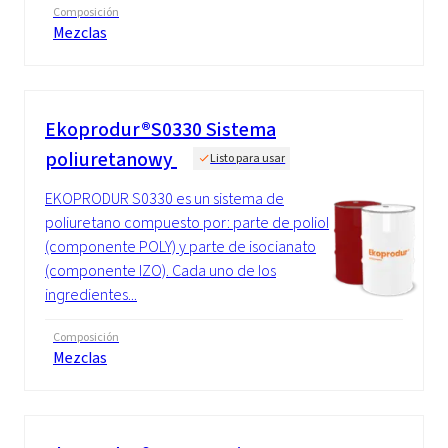
Composición
Mezclas
Ekoprodur®S0330 Sistema
poliuretanowy
Listo para usar
EKOPRODUR S0330 es un sistema de
poliuretano compuesto por: parte de poliol
(componente POLY) y parte de isocianato
(componente IZO). Cada uno de los
ingredientes...
Composición
Mezclas