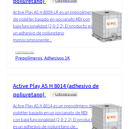
poliuretano)
Listo para usar
Active Play AS H 8009-LR es un prepolímero
de poliéter basado en isocianato MDI con
baja funcionalidad (2,0-2,2). El producto es
un adhesivo de poliuretano
monocomponente...
Composición
Prepolímeros, Adhesivos 1K
Active Play AS H 8014 (adhesivo de
poliuretano)
Listo para usar
Active Play AS H 8014 es un prepolímero de
poliéter basado en un isocianato de MDI
con baja funcionalidad (2,0-2,2). El producto
es un adhesivo de poliuretano de...