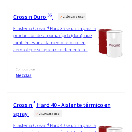
36
Crossin Duro
Listo para usar
El sistema Crossin ® Hard 36 se utiliza para la
producción de espuma rígida (dura), que
también es un aislamiento térmico en
aerosol que se aplica directamente a...
Composición
Mezclas
®
Crossin
Hard 40 - Aislante térmico en
spray
Listo para usar
El sistema Crossin ® Hard 40 se utiliza para la