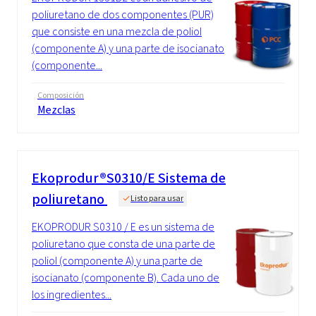
poliuretano de dos componentes (PUR)
que consiste en una mezcla de poliol
(componente A) y una parte de isocianato
(componente...
Composición
Mezclas
Ekoprodur®S0310/E Sistema de
poliuretano
Listo para usar
EKOPRODUR S0310 / E es un sistema de
poliuretano que consta de una parte de
poliol (componente A) y una parte de
isocianato (componente B). Cada uno de
los ingredientes...