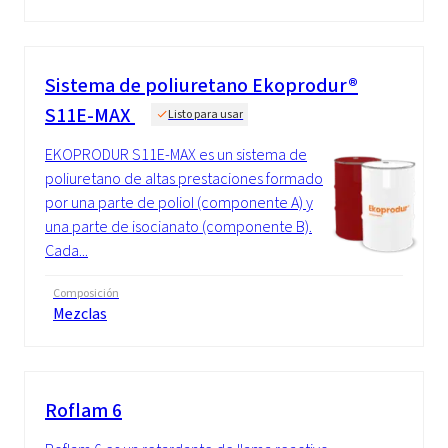
Sistema de poliuretano Ekoprodur®
S11E-MAX
Listo para usar
EKOPRODUR S11E-MAX es un sistema de
poliuretano de altas prestaciones formado
por una parte de poliol (componente A) y
una parte de isocianato (componente B).
Cada...
Composición
Mezclas
Roflam 6