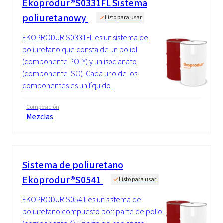
Ekoprodur®S0331FL Sistema
poliuretanowy
Listo para usar
EKOPRODUR S0331FL es un sistema de
poliuretano que consta de un poliol
(componente POLY) y un isocianato
(componente ISO). Cada uno de los
componentes es un líquido...
Composición
Mezclas
Sistema de poliuretano
Ekoprodur®S0541
Listo para usar
EKOPRODUR S0541 es un sistema de
poliuretano compuesto por: parte de poliol