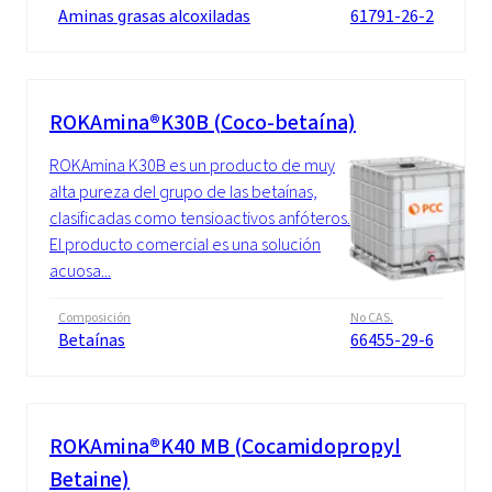
Aminas grasas alcoxiladas
61791-26-2
ROKAmina®K30B (Coco-betaína)
ROKAmina K30B es un producto de muy
alta pureza del grupo de las betaínas,
clasificadas como tensioactivos anfóteros.
El producto comercial es una solución
acuosa...
Composición
No CAS.
Betaínas
66455-29-6
ROKAmina®K40 MB (Cocamidopropyl
Betaine)