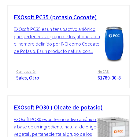
EXOsoft PC35 (potasio Cocoate)
EXOsoft PC35 es un tensioactivo aniónico
que pertenece al grupo de los jabones con
el nombre definido por INCI como Cocoate
de Potasio. Es un producto natural con...
Composición
No CAS.
Sales, Otro
61789-30-8
EXOsoft PO30 ( Oleate de potasio)
EXOsoft PO30 es un tensioactivo aniónico,
a base de un ingrediente natural de origen
vegetal , perteneciente al grupo de los