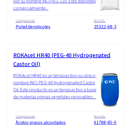
por su nombre INCI PEG-135. Está disponible
comercialmente...
Composición
No CAS.
Polietilenglicoles
25322-68-3
ROKAcet HR40 (PEG-40 Hydrogenated
Castor Oil)
ROKAcet HR40 es un tensioactivo no iónico,
nombre INCI: PEG-40 Hydrogenated Castor
Oil. Este producto es un tensioactivo a base
de materias primas vegetales renovables....
Composición
No CAS.
Ácidos grasos alcoxilados
61788-85-0