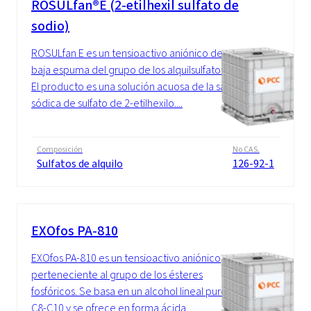
ROSULfan®E (2-etilhexil sulfato de
sodio)
ROSULfan E es un tensioactivo aniónico de
baja espuma del grupo de los alquilsulfatos.
El producto es una solución acuosa de la sal
sódica de sulfato de 2-etilhexilo....
Composición
No CAS.
Sulfatos de alquilo
126-92-1
EXOfos PA-810
EXOfos PA-810 es un tensioactivo aniónico
perteneciente al grupo de los ésteres
fosfóricos. Se basa en un alcohol lineal puro
C8-C10 y se ofrece en forma ácida....