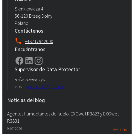
Sienkiewicza 4
56-120 Brzeg Dolny
Poland
Contáctenos
+48717942000
Encuéntranos
Supervisor de Data Protector
Rafał Szewczyk
email:
iod.rokita@pcc.eu
Noticias del blog
Agentes humectantes del suelo: EXOwet R3823 y EXOwet
R3831
9-07-2026
Lee mas