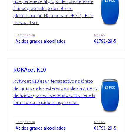
que pertenece al grupo de los ésteres de
ácidos grasos de polioxietileno
(denominación INCI: cocoato PEG-7) . Este
tensioactivo...
Composición
No CAS.
Ácidos grasos alcoxilados
61791-29-5
ROKAcet K10
ROKAcet K10 es un tensioactivo no iónico
del grupo de los ésteres de polioxialquileno
de ácidos grasos. Este tensioactivo tiene la
forma de un líquido transparente...
Composición
No CAS.
Ácidos grasos alcoxilados
61791-29-5