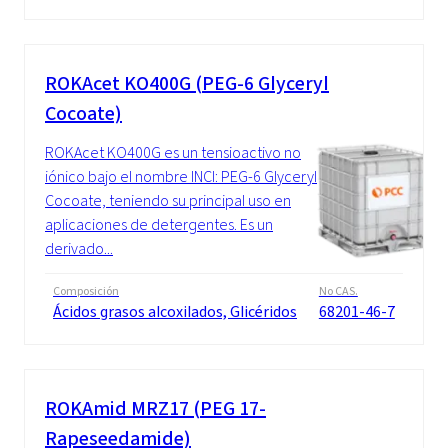
ROKAcet KO400G (PEG-6 Glyceryl
Cocoate)
ROKAcet KO400G es un tensioactivo no
iónico bajo el nombre INCI: PEG-6 Glyceryl
Cocoate, teniendo su principal uso en
aplicaciones de detergentes. Es un
derivado...
Composición
No CAS.
Ácidos grasos alcoxilados, Glicéridos
68201-46-7
ROKAmid MRZ17 (PEG 17-
Rapeseedamide)