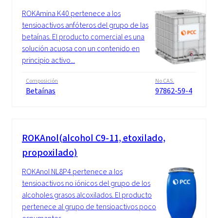
ROKAmina K40 pertenece a los
tensioactivos anfóteros del grupo de las
betaínas. El producto comercial es una
solución acuosa con un contenido en
principio activo...
Composición
No CAS.
Betaínas
97862-59-4
ROKAnol(alcohol C9-11, etoxilado,
propoxilado)
ROKAnol NL8P4 pertenece a los
tensioactivos no iónicos del grupo de los
alcoholes grasos alcoxilados. El producto
pertenece al grupo de tensioactivos poco