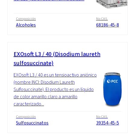
Composición
No CAS.
Alcoholes
68186-45-8
EXOsoft L3 / 40 (Disodium laureth
sulfosuccinate)
EXOsoft L3 / 40 es un tensioactivo aniónico
(nombre INCI: Disodium Laureth
Sulfosuccinate). El producto es un líquido
de color amarillo claro a amarillo
caracterizado...
Composición
No CAS.
Sulfosuccinatos
39354-45-5