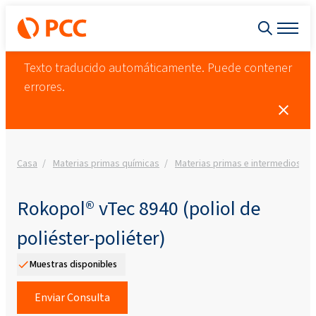
Texto traducido automáticamente. Puede contener
errores.
Casa
Materias primas químicas
Materias primas e intermedios
Rokopol® vTec 8940 (poliol de
poliéster-poliéter)
Muestras disponibles
Enviar Consulta