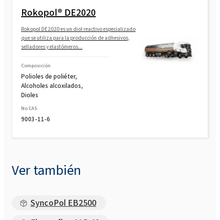
Rokopol® DE2020
Rokopol DE2020 es un diol reactivo especializado
que se utiliza para la producción de adhesivos,
selladores y elastómeros...
Composición
Polioles de poliéter,
Alcoholes alcoxilados,
Dioles
No CAS.
9003-11-6
Ver también
SyncoPol EB2500