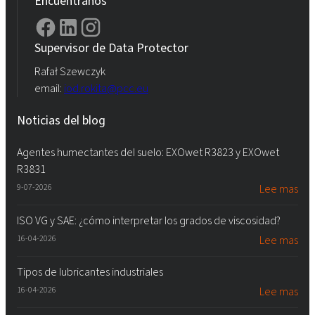
Encuéntranos
Supervisor de Data Protector
Rafał Szewczyk
email:
iod.rokita@pcc.eu
Noticias del blog
Agentes humectantes del suelo: EXOwet R3823 y EXOwet
R3831
9-07-2026
Lee mas
ISO VG y SAE: ¿cómo interpretar los grados de viscosidad?
16-04-2026
Lee mas
Tipos de lubricantes industriales
16-04-2026
Lee mas