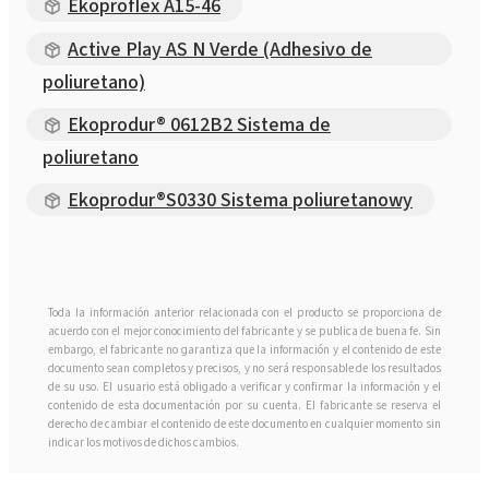
Ekoproflex A15-46
Active Play AS N Verde (Adhesivo de
poliuretano)
Ekoprodur® 0612B2 Sistema de
poliuretano
Ekoprodur®S0330 Sistema poliuretanowy
Toda la información anterior relacionada con el producto se proporciona de
acuerdo con el mejor conocimiento del fabricante y se publica de buena fe. Sin
embargo, el fabricante no garantiza que la información y el contenido de este
documento sean completos y precisos, y no será responsable de los resultados
de su uso. El usuario está obligado a verificar y confirmar la información y el
contenido de esta documentación por su cuenta. El fabricante se reserva el
derecho de cambiar el contenido de este documento en cualquier momento sin
indicar los motivos de dichos cambios.