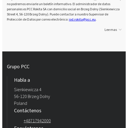
no podremos enviarle un boletín informativo. El administrador de datos
personales es PCC Rokita SA con domicilio social en Brzeg Dolny (Sienkiewicza
Street 4, 56-120 Brzeg Dolny). Puede contactar a nuestro Supervisor de
Protección de Datos por correo electrónico:
iod.rokita@pcc.eu
.
Lee mas
Grupo PCC
Habla a
Sienkiewicza 4
56-120 Brzeg Dolny
Poland
Contáctenos
+48717942000