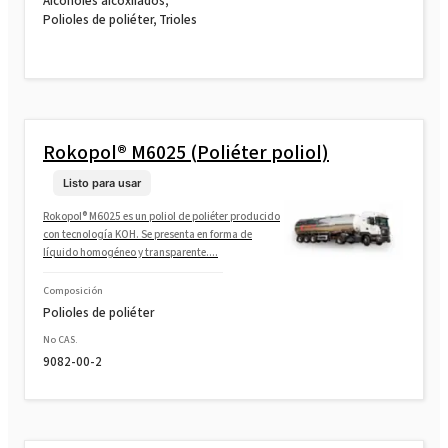
Alcoholes alcoxilados,
Polioles de poliéter, Trioles
Rokopol® M6025 (Poliéter poliol)
Listo para usar
Rokopol® M6025 es un poliol de poliéter producido
con tecnología KOH. Se presenta en forma de
líquido homogéneo y transparente....
Composición
Polioles de poliéter
No CAS.
9082-00-2