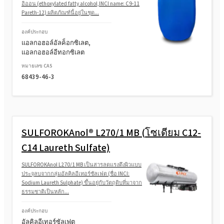
อิออน (ethoxylated fatty alcohol,INCI name: C9-11
Pareth-12) ผลิตภัณฑ์นี้อยู่ในชุด...
องค์ประกอบ
แอลกอฮอล์อัลค็อกซิเลต,
แอลกอฮอล์อีทอกซิเลต
หมายเลข CAS
68439-46-3
SULFOROKAnol® L270/1 MB (โซเดียม C12-
C14 Laureth Sulfate)
SULFOROKAnol L270/1 MB เป็นสารลดแรงตึงผิวแบบ
ประจุลบจากกลุ่มอัลคิลอีเทอร์ซัลเฟต (ชื่อ INCI:
Sodium Laureth Sulphate) ขึ้นอยู่กับวัตถุดิบที่มาจาก
ธรรมชาติเป็นหลัก...
องค์ประกอบ
อัลคิลอีเทอร์ซัลเฟต