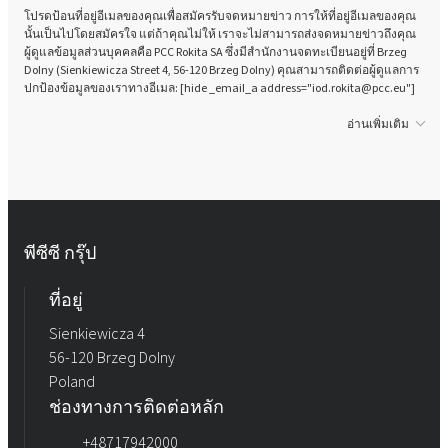
โปรดป้อนที่อยู่อีเมลของคุณเพื่อสมัครรับจดหมายข่าว การให้ที่อยู่อีเมลของคุณ
นั้นเป็นไปโดยสมัครใจ แต่ถ้าคุณไม่ให้ เราจะไม่สามารถส่งจดหมายข่าวถึงคุณ
ผู้ดูแลข้อมูลส่วนบุคคลคือ PCC Rokita SA ซึ่งมีสำนักงานจดทะเบียนอยู่ที่ Brzeg
Dolny (Sienkiewicza Street 4, 56-120 Brzeg Dolny) คุณสามารถติดต่อผู้ดูแลการ
ปกป้องข้อมูลของเราทางอีเมล: [hide _email_a address="iod.rokita@pcc.eu"]
อ่านเพิ่มเติม
พีซีซี กรุ๊ป
ที่อยู่
Sienkiewicza 4
56-120 Brzeg Dolny
Poland
ช่องทางการติดต่อหลัก
+48717942000