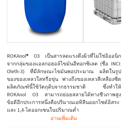
ROKAnol® O3 เป็นสารลดแรงตึงผิวที่ไม่ใช่อิออนิก
จากกลุ่มของแอลกอฮอล์ไขมันอีทอกซิเลต (ชื่อ INCI:
Oleth-3) ที่มีลักษณะไขมันพอประมาณ ผลิตในรูป
ของของเหลวใสหรือขุ่น ฟางถึงของเหลวสีเหลืองซีด
ผลิตภัณฑ์นี้ใช้วัตถุดิบจากธรรมชาติ ซึ่งทำให้
ROKAnol O3 สามารถย่อยสลายได้ทางชีวภาพสูง
ข้อดีอีกประการหนึ่งคือปริมาณเอทิลีนออกไซด์อิสระ
และ 1,4-ไดออกเซนในปริมาณต่ำ
อ่านเพิ่มเติม