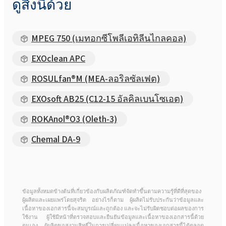
ดูสิ่งนี้ด้วย
MPEG 750 (เมทอกซีโพลีเอทิลีนไกลคอล)
EXOclean APC
ROSULfan®M (MEA-ลอริลซัลเฟต)
EXOsoft AB25 (C12-15 อัลคิลเบนโซเอต)
ROKAnol®O3 (Oleth-3)
Chemal DA-9
ข้อมูลทั้งหมดข้างต้นที่เกี่ยวข้องกับผลิตภัณฑ์จัดทำขึ้นตามความรู้ที่ดีที่สุดของ
ผู้ผลิตและเผยแพร่โดยสุจริต อย่างไรก็ตาม ผู้ผลิตไม่รับประกันว่าข้อมูลและ
เนื้อหาของเอกสารนี้จะสมบูรณ์และถูกต้อง และจะไม่รับผิดชอบต่อผลของการ
ใช้งาน ผู้ใช้มีหน้าที่ตรวจสอบและยืนยันข้อมูลและเนื้อหาของเอกสารนี้ด้วย
ตนเอง ผู้ผลิตขอสงวนสิทธิ์ในการเปลี่ยนแปลงเนื้อหาของเอกสารนี้ได้ตลอด