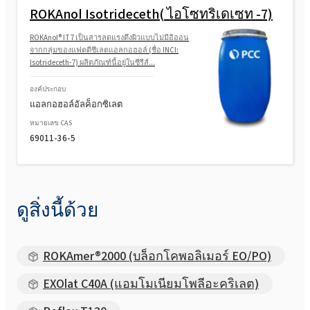
ROKAnol Isotrideceth( ไอโซทริเดเซท -7)
ROKAnol® IT7 เป็นสารลดแรงตึงผิวแบบไม่มีอิออน
จากกลุ่มของแฟตตีซีเลตแอลกอฮอล์ (ชื่อ INCI:
Isotrideceth-7) ผลิตภัณฑ์นี้อยู่ในซีรีส์...
องค์ประกอบ
แอลกอฮอล์อัลค็อกซิเลต
หมายเลข CAS
69011-36-5
ดูสิ่งนี้ด้วย
ROKAmer®2000 (บล็อกโคพอลิเมอร์ EO/PO)
EXOlat C40A (แอมโมเนียมโพลีอะคริเลต)