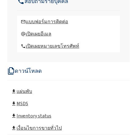
สอบถามรายบุคคล
ซุปเปอร์พลาสติฟิเคเตอร์ Superplastyfikator
40
แบบฟอร์มการติดต่อ
Superplastyfikator BGP
เปิดเผยอีเมล
เปิดเผยหมายเลขโทรศัพท์
Superplastyfikator CA40 FF
ดาวน์โหลด
แผ่นพับ
MSDS
Inventory status
เงื่อนไขการขายทั่วไป