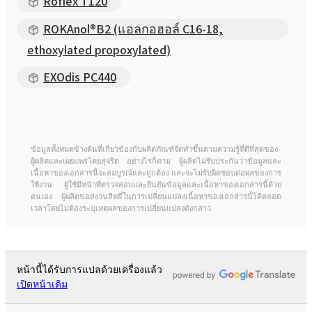
Roflex T120
ROKAnol®B2 (แอลกอฮอล์ C16-18,
ethoxylated propoxylated)
EXOdis PC440
ข้อมูลทั้งหมดข้างต้นที่เกี่ยวข้องกับผลิตภัณฑ์จัดทำขึ้นตามความรู้ที่ดีที่สุดของ
ผู้ผลิตและเผยแพร่โดยสุจริต อย่างไรก็ตาม ผู้ผลิตไม่รับประกันว่าข้อมูลและ
เนื้อหาของเอกสารนี้จะสมบูรณ์และถูกต้อง และจะไม่รับผิดชอบต่อผลของการ
ใช้งาน ผู้ใช้มีหน้าที่ตรวจสอบและยืนยันข้อมูลและเนื้อหาของเอกสารนี้ด้วย
ตนเอง ผู้ผลิตขอสงวนสิทธิ์ในการเปลี่ยนแปลงเนื้อหาของเอกสารนี้ได้ตลอด
เวลาโดยไม่ต้องระบุเหตุผลของการเปลี่ยนแปลงดังกล่าว
หน้านี้ได้รับการแปลด้วยเครื่องแล้ว
เปิดหน้าเดิม