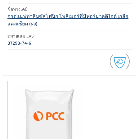
ชื่อทางเคมี
กรดแนฟทาลีนซัลโฟนิก โพลีเมอร์ที่มีฟอร์มาลดีไฮด์ เกลือ
แคลเซียม (ผง)
หมายเลข CAS
37293-74-6