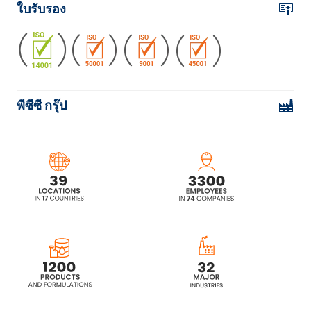
ใบรับรอง
พีซีซี กรุ๊ป