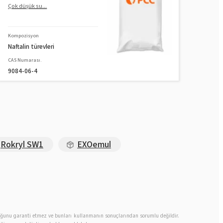
Çok düşük su...
Kompozisyon
Naftalin türevleri
CAS Numarası.
9084-06-4
Rokryl SW1
EXOemul
 olduğunu garanti etmez ve bunları kullanmanın sonuçlarından sorumlu değildir.