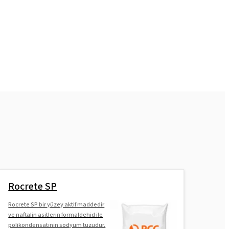
Rocrete SP
Rocrete SP bir yüzey aktif maddedir
ve naftalin asitlerin formaldehid ile
polikondensatının sodyum tuzudur.