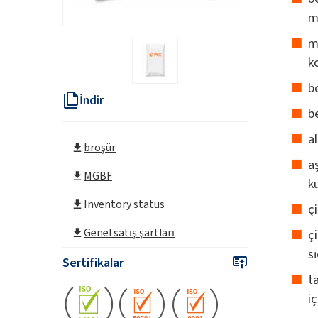
m
m
k
b
İndir
b
a
broşür
a
MGBF
ku
Inventory status
ç
Genel satış şartları
ç
sı
Sertifikalar
t
iç