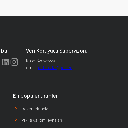
 bul
Veri Koruyucu Süpervizörü
Rafał Szewczyk
email:
iod.rokita@pcc.eu
En popüler ürünler
Dezenfektanlar
PIR ısı yalıtım levhaları