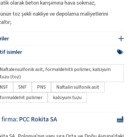
ratik olarak beton karışımına hava sokmaz;
rünün toz şekli nakliye ve depolama maliyetlerini
altır;
iler
if isimler
Naftalensülfonik asit, formaldehitli polimer, kalsiyum
tuzu (toz)
NSF
SNF
PNS
Naftalin sülfonik asit
formaldehit polimer
kalsiyum tuzu
i firma:
PCC Rokita SA
ita SA, Polonya'nın yanı sıra Orta ve Doğu Avrupa'daki