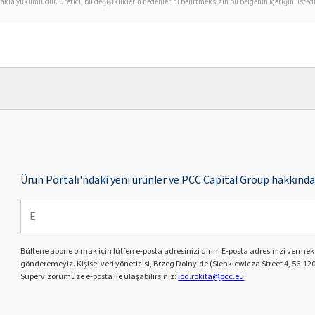
la yükümlüdür. Üretici, bu değişikliklerin nedenlerini belirtmeksizin bu belgenin içeriğini isted
Ürün Portalı'ndaki yeni ürünler ve PCC Capital Group hakkında 
Bültene abone olmak için lütfen e-posta adresinizi girin. E-posta adresinizi verme
gönderemeyiz. Kişisel veri yöneticisi, Brzeg Dolny'de (Sienkiewicza Street 4, 56-120
Süpervizörümüze e-posta ile ulaşabilirsiniz:
iod.rokita@pcc.eu
.