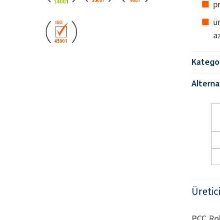
p
ü
az
Kategor
Alternat
Üretic
PCC Rok