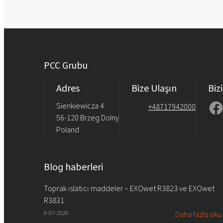
PCC Grubu
Adres
Bize Ulaşın
Bizi
Sienkiewicza 4
+48717942000
56-120 Brzeg Dolny
Poland
Blog haberleri
Toprak ıslatıcı maddeler – EXOwet R3823 ve EXOwet
R3831
9-07-2026
Daha fazla oku