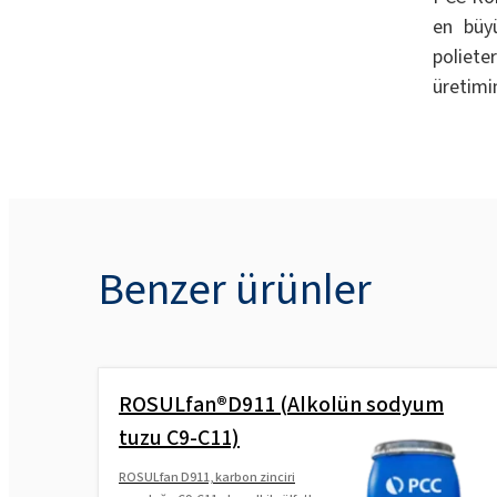
en büyü
polieter
üretimin
Benzer ürünler
ROSULfan®D911 (Alkolün sodyum
tuzu C9-C11)
ROSULfan D911, karbon zinciri