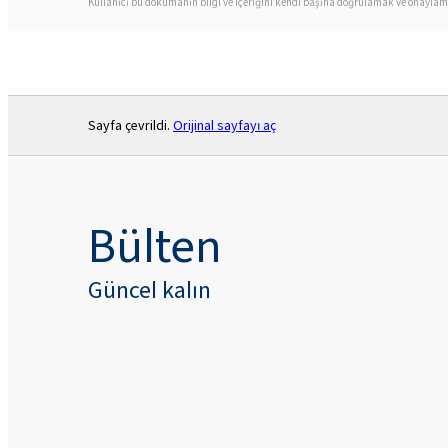
Kullanıcı bu dokümanın bilgi ve içeriğini kendi başına doğrulamak ve onaylamak
Sayfa çevrildi.
Orijinal sayfayı aç
Bülten
Güncel kalın