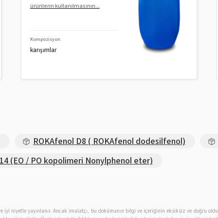
ürünlerin kullanılmasının...
Kompozisyon
karışımlar
ROKAfenol D8 ( ROKAfenol dodesilfenol)
4 (EO / PO kopolimeri Nonylphenol eter)
ır ve iyi niyetle yayınlanır. Ancak imalatçı, bu dokümanın bilgi ve içeriğinin eksiksiz ve doğru