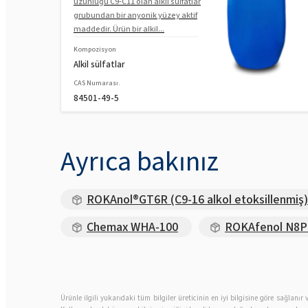
uzunluğu C9-C11 olan alkil sülfatlar
grubundan bir anyonik yüzey aktif
maddedir. Ürün bir alkil...
Kompozisyon
Alkil sülfatlar
CAS Numarası.
84501-49-5
Ayrıca bakınız
ROKAnol®GT6R (C9-16 alkol etoksillenmiş)
Chemax WHA-100
ROKAfenol N8P1
Ürünle ilgili yukarıdaki tüm bilgiler üreticinin en iyi bilgisine göre sağlan