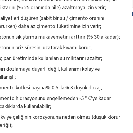
iktarını (% 25 oranında bile) azaltmaya izin verir;
aliyetleri düşüren (sabit bir su / çimento oranını
orurken) daha az çimento tüketimine izin verir;
etonun sıkıştırma mukavemetini arttırır (% 30'a kadar);
etonun priz süresini uzatarak kıvamı korur;
lçıpan üretiminde kullanılan su miktarını azaltır;
şırı dozlamaya duyarlı değil, kullanımı kolay ve
llanışlı;
imento kütlesi başına% 0.5 ila% 3 düşük dozaj;
imento hidrasyonunu engellemeden -5 ° C'ye kadar
caklıklarda kullanılabilir;
akviye çeliğinin korozyonuna neden olmaz (düşük klorür
eriği);