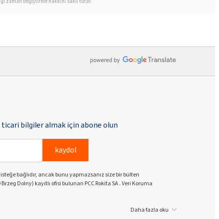
iği zaman değiştirme hakkını saklı tutar.
ticari bilgiler almak için abone olun
kaydol
k isteğe bağlıdır, ancak bunu yapmazsanız size bir bülten
 Brzeg Dolny) kayıtlı ofisi bulunan PCC Rokita SA . Veri Koruma
Daha fazla oku