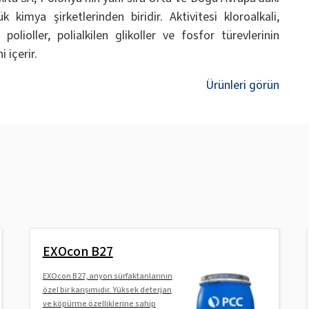
k kimya şirketlerinden biridir. Aktivitesi kloroalkali,
 polioller, polialkilen glikoller ve fosfor türevlerinin
i içerir.
Ürünleri görün
EXOcon B27
EXOcon B27, anyon sürfaktanlarının
özel bir karışımıdır. Yüksek deterjan
ve köpürme özelliklerine sahip