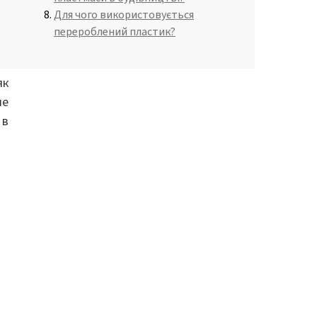
Для чого використовується
перероблений пластик?
ри
на
як
ше
 в