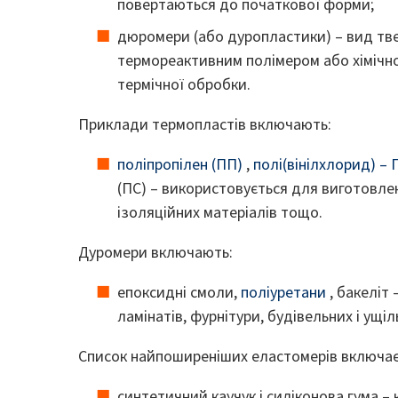
повертаються до початкової форми;
дюромери (або дуропластики) – вид тве
термореактивним полімером або хімічн
термічної обробки.
Приклади термопластів включають:
поліпропілен (ПП)
,
полі(вінілхлорид) – 
(ПС) – використовується для виготовлен
ізоляційних матеріалів тощо.
Дуромери включають:
епоксидні смоли,
поліуретани
, бакеліт
ламінатів, фурнітури, будівельних і ущі
Список найпоширеніших еластомерів включає
синтетичний каучук і силіконова гума –