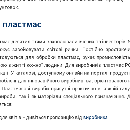
рунтовок.
 пластмас
тмас десятиліттями захоплювали вчених та інвесторів. 
вжує завойовувати світові ринки. Постійно зростаюч
товуються для обробки пластмас, рухає промисловість
ивою в житті кожної людини. Для виробників пластмас
P
ції. У каталозі, доступному онлайн на порталі продукті
роблені для інноваційного виробництва, орієнтованого 
 Пластмасові вироби присутні практично в кожній галу
вироби, так і як матеріали спеціального призначення. 
яться:
для квітів – дивіться пропозицію від
виробника