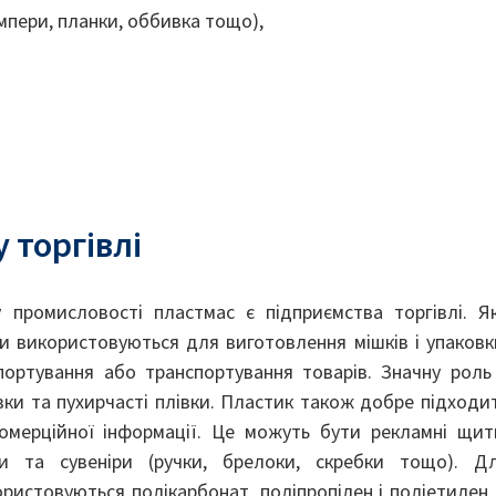
ампери, планки, оббивка тощо),
 торгівлі
 промисловості пластмас є підприємства торгівлі. Я
и використовуються для виготовлення мішків і упаковк
портування або транспортування товарів. Значну роль
івки та пухирчасті плівки. Пластик також добре підходи
омерційної інформації. Це можуть бути рекламні щит
ски та сувеніри (ручки, брелоки, скребки тощо). Д
ристовуються полікарбонат, поліпропілен і поліетилен,