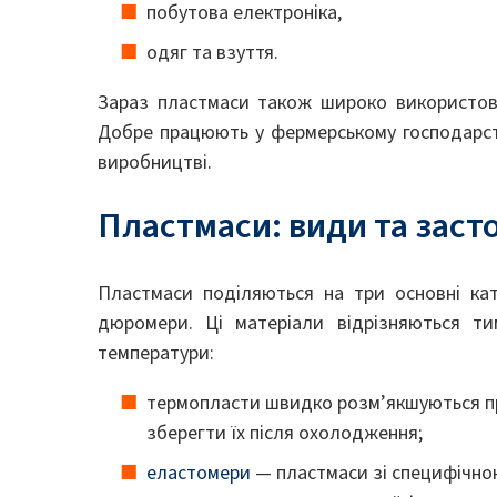
побутова електроніка,
одяг та взуття.
Зараз пластмаси також широко використовую
Добре працюють у фермерському господарств
виробництві.
Пластмаси: види та заст
Пластмаси поділяються на три основні кат
дюромери. Ці матеріали відрізняються т
температури:
термопласти швидко розм’якшуються при
зберегти їх після охолодження;
еластомери
— пластмаси зі специфічно