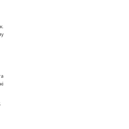
к.
му
та
кі
б