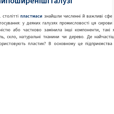
айпоширеніші галузі
1 столітті
пластмаси
знайшли численні й важливі сфе
тосування: у деяких галузях промисловості ця сирови
ністю або частково замінила інші компоненти, такі 
ль, скло, натуральні тканини чи дерево. Де найчасті
ористовують пластик? В основному це підприємства