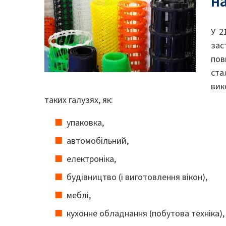
н
У 2
зас
пов
ста
вик
таких галузях, як:
упаковка,
автомобільний,
електроніка,
будівництво (і виготовлення вікон),
меблі,
кухонне обладнання (побутова техніка),