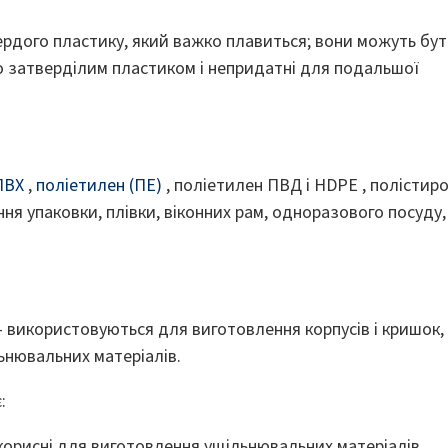
рдого пластику, який важко плавиться; вони можуть бу
о затверділим пластиком і непридатні для подальшої
ПВХ
,
поліетилен (ПЕ)
, поліетилен ПВД і HDPE , полістир
ня упаковки, плівки, віконних рам, одноразового посуду,
 – використовуються для виготовлення корпусів і кришок,
льнювальних матеріалів.
:
 корисні для виготовлення ущільнювальних матеріалів,