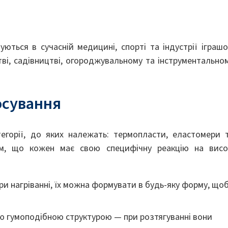
ться в сучасній медицині, спорті та індустрії іграшо
і, садівництві, огороджувальному та інструментально
осування
егорії, до яких належать: термопласти, еластомери 
им, що кожен має свою специфічну реакцію на висо
 нагріванні, їх можна формувати в будь-яку форму, що
ю гумоподібною структурою — при розтягуванні вони