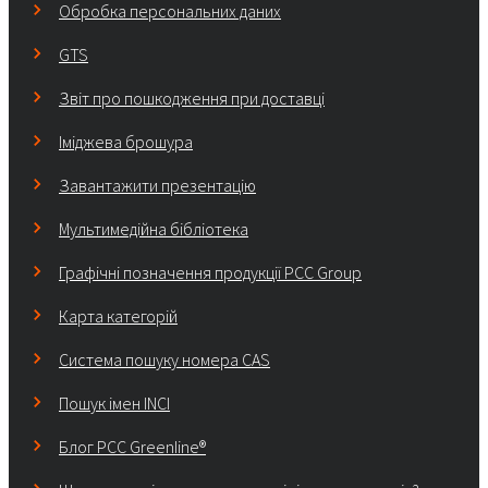
Обробка персональних даних
GTS
Звіт про пошкодження при доставці
Іміджева брошура
Завантажити презентацію
Мультимедійна бібліотека
Графічні позначення продукції PCC Group
Карта категорій
Система пошуку номера CAS
Пошук імен INCI
Блог PCC Greenline®