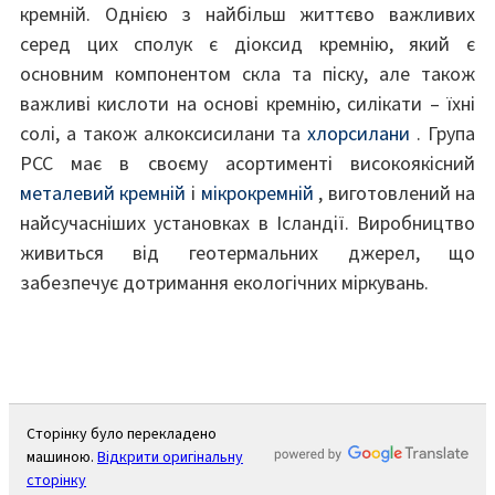
кремній. Однією з найбільш життєво важливих
серед цих сполук є діоксид кремнію, який є
основним компонентом скла та піску, але також
важливі кислоти на основі кремнію, силікати – їхні
солі, а також алкоксисилани та
хлорсилани
. Група
PCC має в своєму асортименті високоякісний
металевий кремній
і
мікрокремній
, виготовлений на
найсучасніших установках в Ісландії. Виробництво
живиться від геотермальних джерел, що
забезпечує дотримання екологічних міркувань.
Сторінку було перекладено
машиною.
Відкрити оригінальну
сторінку