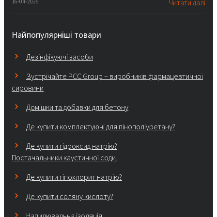
16-04-2026
Читати далі
Найпопулярніші товари
Дезінфікуючі засоби
Зустрічайте PCC Group – виробників фармацевтичної
сировини
Домішки та добавки для бетону
Де купити комплектуючі для пінополіуретану?
Де купити гідроксид натрію?
Постачальники каустичної соди.
Де купити гіпохлорит натрію?
Де купити соляну кислоту?
Напилювальна ізоляція