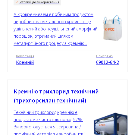
Готовий до використання
Мікрокремнезем є побічним продуктом
виробництва металевого кремнію. Це
ущільнений або неущільнений аморфний
порошок, отриманий шляхом
металургійного процесу з кремнію...
Композиція
Номер CAS
Кремній
69012-64-2
Кремнію трихлорид технічний
(трихлорсилан технічний)
Технічний трихлорид кремнію є
продуктом з чистотою понад 97%.
Використовується як сировина /
проміжний матеріал у виробництві