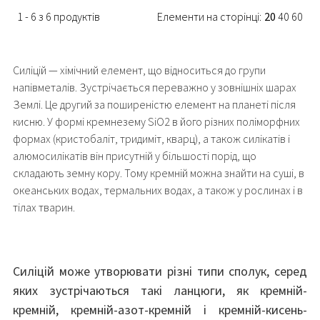
1 - 6 з 6 продуктів
Елементи на сторінці:
20
40
60
Силіцій — хімічний елемент, що відноситься до групи
напівметалів. Зустрічається переважно у зовнішніх шарах
Землі. Це другий за поширеністю елемент на планеті після
кисню. У формі кремнезему SiO2 в його різних поліморфних
формах (кристобаліт, тридиміт, кварц), а також силікатів і
алюмосилікатів він присутній у більшості порід, що
складають земну кору. Тому кремній можна знайти на суші, в
океанських водах, термальних водах, а також у рослинах і в
тілах тварин.
Силіцій може утворювати різні типи сполук, серед
яких зустрічаються такі ланцюги, як кремній-
кремній, кремній-азот-кремній і кремній-кисень-