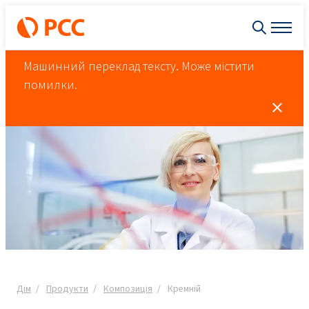
Машинний переклад тексту. Може містити
помилки.
Дім
Продукти
Композиція
Кремній