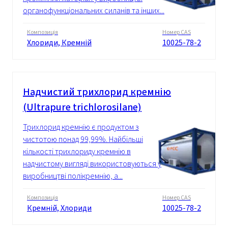
органофункціональних силанів та інших...
Композиція
Номер CAS
Хлориди, Кремній
10025-78-2
Надчистий трихлорид кремнію
(Ultrapure trichlorosilane)
Трихлорид кремнію є продуктом з
чистотою понад 99,99%. Найбільші
кількості трихлориду кремнію в
надчистому вигляді використовуються у
виробництві полікремнію, а...
Композиція
Номер CAS
Кремній, Хлориди
10025-78-2