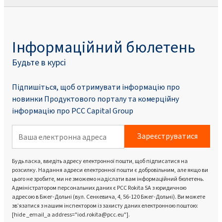
Інформаційний бюлетень
Будьте в курсі
Підпишіться, щоб отримувати інформацію про
новинки Продуктового порталу та комерційну
інформацію про PCC Capital Group
Зареєструватися
Будь ласка, введіть адресу електронної пошти, щоб підписатися на
розсилку. Надання адреси електронної пошти є добровільним, але якщо ви
цього не зробите, ми не зможемо надіслати вам інформаційний бюлетень.
Адміністратором персональних даних є PCC Rokita SA з юридичною
адресою в Бжег-Дольні (вул. Сенкевича, 4, 56-120 Бжег-Дольні). Ви можете
зв’язатися з нашим інспектором із захисту даних електронною поштою:
[hide _email_a address="iod.rokita@pcc.eu"].