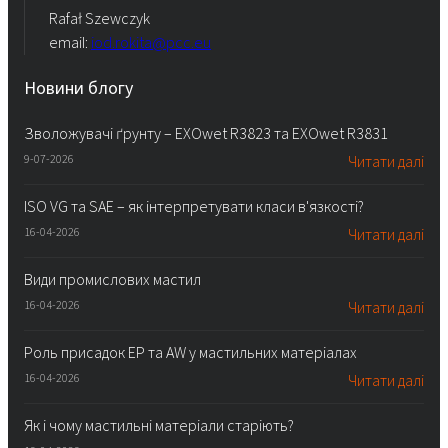
Rafał Szewczyk
email:
iod.rokita@pcc.eu
Новини блогу
Зволожувачі ґрунту – EXOwet R3823 та EXOwet R3831
9-07-2026
Читати далі
ISO VG та SAE – як інтерпретувати класи в'язкості?
16-04-2026
Читати далі
Види промислових мастил
16-04-2026
Читати далі
Роль присадок EP та AW у мастильних матеріалах
16-04-2026
Читати далі
Як і чому мастильні матеріали старіють?