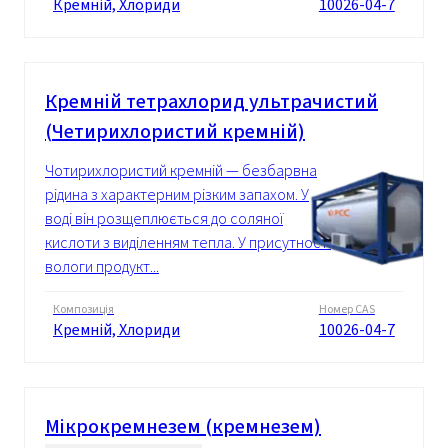
Кремній, Хлориди
10026-04-7
Кремній тетрахлорид ультрачистий
(Четирихлористий кремній)
Чотирихлористий кремній — безбарвна
рідина з характерним різким запахом. У
воді він розщеплюється до соляної
кислоти з виділенням тепла. У присутності
вологи продукт...
Композиція
Номер CAS
Кремній, Хлориди
10026-04-7
Мікрокремнезем (кремнезем)