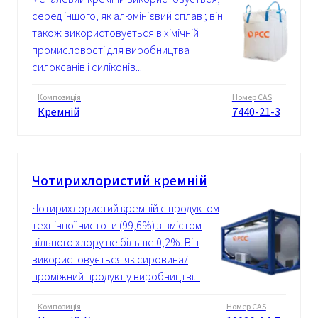
серед іншого, як алюмінієвий сплав ; він
також використовується в хімічній
промисловості для виробництва
силоксанів і силіконів...
Композиція
Номер CAS
Кремній
7440-21-3
Чотирихлористий кремній
Чотирихлористий кремній є продуктом
технічної чистоти (99,6%) з вмістом
вільного хлору не більше 0,2%. Він
використовується як сировина/
проміжний продукт у виробництві...
Композиція
Номер CAS