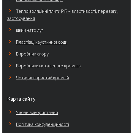
Теплоізоляційні плити PIR – властивості, переваги,
застосування
їдкий натр луг
Пластівці каустичної соди
Виробник хлору
Виробники металевого кремнію
Чотирихлористий кремній
Карта сайту
Умови використання
Політика конфіденційності