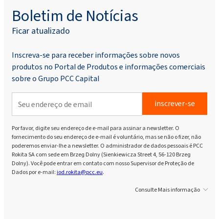
Boletim de Notícias
Ficar atualizado
Inscreva-se para receber informações sobre novos
produtos no Portal de Produtos e informações comerciais
sobre o Grupo PCC Capital
inscrever-se
Por favor, digite seu endereço de e-mail para assinar a newsletter. O
fornecimento do seu endereço de e-mail é voluntário, mas se não o fizer, não
poderemos enviar-lhe a newsletter. O administrador de dados pessoais é PCC
Rokita SA com sede em Brzeg Dolny (Sienkiewicza Street 4, 56-120 Brzeg
Dolny). Você pode entrar em contato com nosso Supervisor de Proteção de
Dados por e-mail:
iod.rokita@pcc.eu
.
Consulte Mais informação