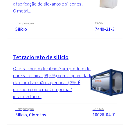
a fabricação de siloxanos e silicones .
O metal...
Composição
CAS No.
Silício
7440-21-3
Tetracloreto de silício
O tetracloreto de silício é um produto de
pureza técnica (99,6%) com a quantidade
de cloro livre não superior a 0,2%. É
utilizado como matéria-prima /
intermediário...
Composição
CAS No.
Silício, Cloretos
10026-04-7