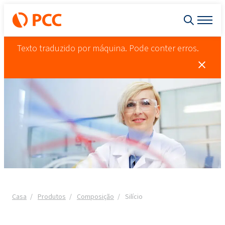
Texto traduzido por máquina. Pode conter erros.
Casa
Produtos
Composição
Silício