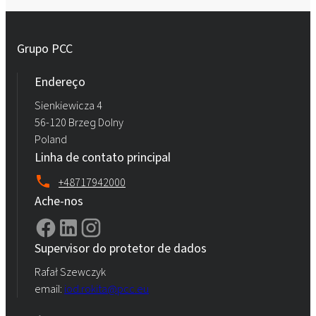
Grupo PCC
Endereço
Sienkiewicza 4
56-120 Brzeg Dolny
Poland
Linha de contato principal
+48717942000
Ache-nos
Supervisor do protetor de dados
Rafał Szewczyk
email:
iod.rokita@pcc.eu