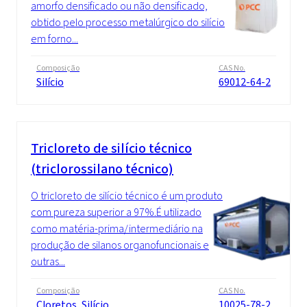
amorfo densificado ou não densificado,
obtido pelo processo metalúrgico do silício
em forno...
Composição
CAS No.
Silício
69012-64-2
Tricloreto de silício técnico
(triclorossilano técnico)
O tricloreto de silício técnico é um produto
com pureza superior a 97%.É utilizado
como matéria-prima/intermediário na
produção de silanos organofuncionais e
outras...
Composição
CAS No.
Cloretos, Silício
10025-78-2