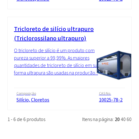
Tricloreto de silício ultrapuro
(Triclorossilano ultrapuro)
O tricloreto de silício é um produto com
pureza superior a 99,99%. As maiores
quantidades de tricloreto de silício em sua
forma ultrapura são usadas na produção...
Composição
CAS No.
Silício, Cloretos
10025-78-2
1 - 6 de 6 produtos
Itens na página:
20
40
60