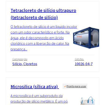
Tetracloreto de silício ultrapuro
(tetracloreto de silício)
O tetracloreto de silício é um líquido incolor
com um odor característico e forte. Na
água, ele é decomposto em ácido
clorídrico com a liberação de calor. Na
presença...
Composição
CAS No.
Silício, Cloretos
10026-04-7
Microsilica (sílica ativa)
Pronto para usar
A microssílica é um subproduto da
produção de silício metálico. É um pó