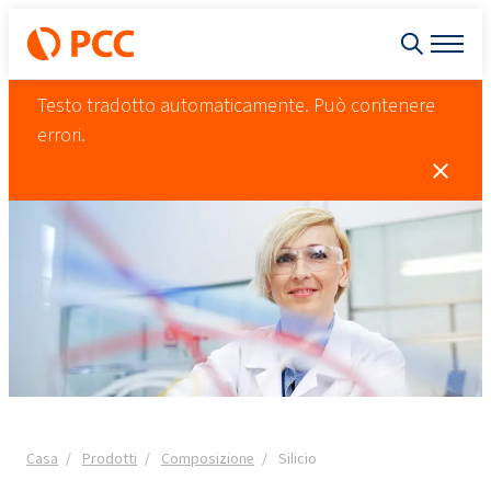
Testo tradotto automaticamente. Può contenere
errori.
Casa
Prodotti
Composizione
Silicio