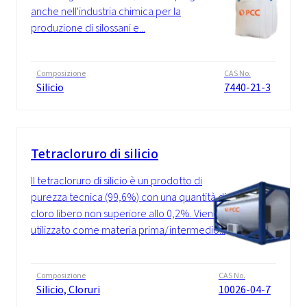
anche nell'industria chimica per la
produzione di silossani e...
Composizione
CAS No.
Silicio
7440-21-3
Tetracloruro di silicio
Il tetracloruro di silicio è un prodotto di
purezza tecnica (99,6%) con una quantità di
cloro libero non superiore allo 0,2%. Viene
utilizzato come materia prima/intermedio...
Composizione
CAS No.
Silicio, Cloruri
10026-04-7