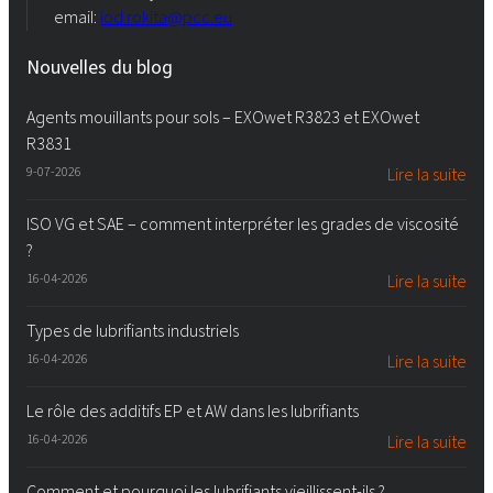
email:
iod.rokita@pcc.eu
Nouvelles du blog
Agents mouillants pour sols – EXOwet R3823 et EXOwet
R3831
9-07-2026
Lire la suite
ISO VG et SAE – comment interpréter les grades de viscosité
?
16-04-2026
Lire la suite
Types de lubrifiants industriels
16-04-2026
Lire la suite
Le rôle des additifs EP et AW dans les lubrifiants
16-04-2026
Lire la suite
Comment et pourquoi les lubrifiants vieillissent-ils ?