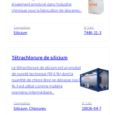
également employé dans l'industrie
chimique pour la fabrication de siloxanes...
Composition
N ° CAS.
Silicium
7440-21-3
Tétrachlorure de silicium
Le tétrachlorure de silicium est un produit
de pureté technique (99,6 %) dont la
quantité de chlore libre ne dépasse pas 0,2
%. Il est utilisé comme matière
première/intermédiaire...
Composition
N ° CAS.
Silicium, Chlorures
10026-04-7