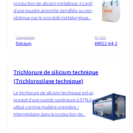
production de silicium métallique. Il s'agit
d'une poudre amorphe densifiée ou non,
obtenue par le procédé métallurgique...
Composition
N ° CAS.
Silicium
69012-64-2
Trichlorure de silicium technique
(Trichlorosilane technique)
Le trichlorure de silicium technique est un
produit d'une pureté supérieure à 97%.Il est
utilisé comme matière première /
intermédiaire dans la production de...