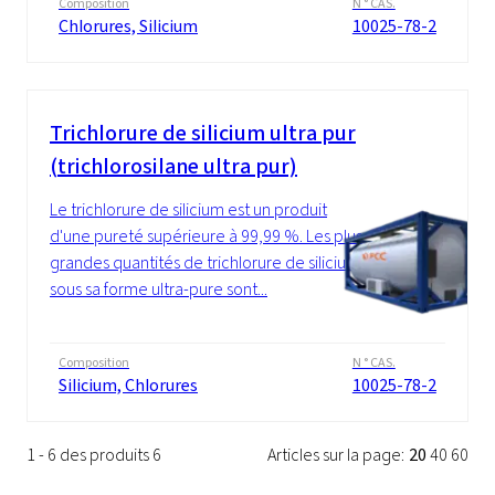
Composition
N ° CAS.
Chlorures, Silicium
10025-78-2
Trichlorure de silicium ultra pur
(trichlorosilane ultra pur)
Le trichlorure de silicium est un produit
d'une pureté supérieure à 99,99 %. Les plus
grandes quantités de trichlorure de silicium
sous sa forme ultra-pure sont...
Composition
N ° CAS.
Silicium, Chlorures
10025-78-2
1 - 6 des produits 6
Articles sur la page:
20
40
60