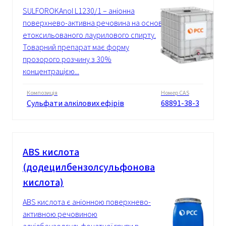
SULFOROKAnol L1230/1 – аніонна
поверхнево-активна речовина на основі
етоксильованого лаурилового спирту.
Товарний препарат має форму
прозорого розчину з 30%
концентрацією...
Композиція
Номер CAS
Сульфати алкілових ефірів
68891-38-3
ABS кислота
(додецилбензолсульфонова
кислота)
ABS кислота є аніонною поверхнево-
активною речовиною