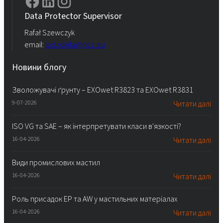
Data Protector Supervisor
Rafał Szewczyk
email:
iod.rokita@pcc.eu
Новини блогу
Зволожувачі ґрунту – EXOwet R3823 та EXOwet R3831
9-07-2026
Читати далі
ISO VG та SAE – як інтерпретувати класи в'язкості?
16-04-2026
Читати далі
Види промислових мастил
16-04-2026
Читати далі
Роль присадок EP та AW у мастильних матеріалах
16-04-2026
Читати далі