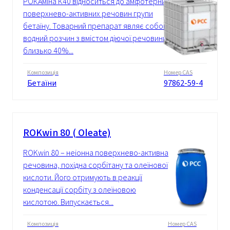
РОКАміна К40 відноситься до амфотерних
поверхнево-активних речовин групи
бетаїну. Товарний препарат являє собою
водний розчин з вмістом діючої речовини
близько 40%...
Композиція
Номер CAS
Бетаїни
97862-59-4
ROKwin 80 ( Oleate)
ROKwin 80 – неіонна поверхнево-активна
речовина, похідна сорбітану та олеїнової
кислоти. Його отримують в реакції
конденсації сорбіту з олеїновою
кислотою. Випускається...
Композиція
Номер CAS