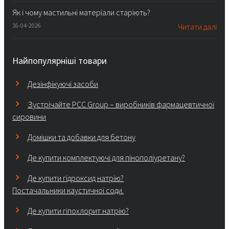
Як і чому мастильні матеріали старіють?
16-04-2026
Читати далі
Найпопулярніші товари
Дезінфікуючі засоби
Зустрічайте PCC Group – виробників фармацевтичної
сировини
Домішки та добавки для бетону
Де купити комплектуючі для пінополіуретану?
Де купити гідроксид натрію?
Постачальники каустичної соди.
Де купити гіпохлорит натрію?