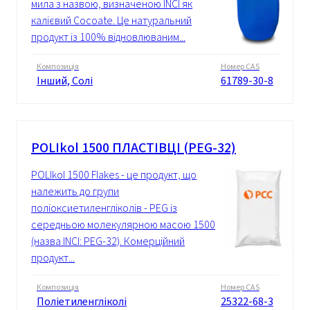
мила з назвою, визначеною INCI як
калієвий Cocoate. Це натуральний
продукт із 100% відновлюваним...
Композиція
Номер CAS
Інший, Солі
61789-30-8
POLIkol 1500 ПЛАСТІВЦІ (PEG-32)
POLIkol 1500 Flakes - це продукт, що
належить до групи
поліоксиетиленгліколів - PEG із
середньою молекулярною масою 1500
(назва INCI: PEG-32). Комерційний
продукт...
Композиція
Номер CAS
Поліетиленгліколі
25322-68-3