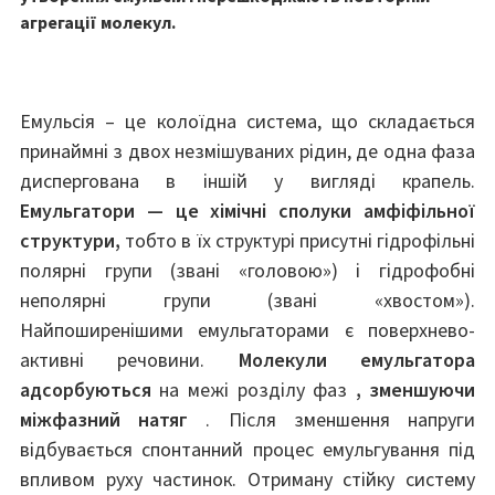
агрегації молекул.
Емульсія – це колоїдна система, що складається
принаймні з двох незмішуваних рідин, де одна фаза
диспергована в іншій у вигляді крапель.
Емульгатори — це хімічні сполуки амфіфільної
структури,
тобто в їх структурі присутні гідрофільні
полярні групи (звані «головою») і гідрофобні
неполярні групи (звані «хвостом»).
Найпоширенішими емульгаторами є поверхнево-
активні речовини.
Молекули емульгатора
адсорбуються
на межі розділу фаз
, зменшуючи
міжфазний натяг
. Після зменшення напруги
відбувається спонтанний процес емульгування під
впливом руху частинок. Отриману стійку систему