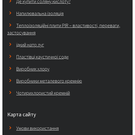
Де купити соляну кислоту?
Напилювальна ізоляція
Теплоізоляційні плити PIR – властивості, переваги,
застосування
їдкий натр луг
Пластівці каустичної соди
Виробник хлору
Виробники металевого кремнію
Чотирихлористий кремній
Карта сайту
Умови використання