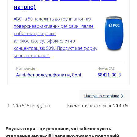
натрію)
АБСНа 50 належить до групи аніонних
поверхнево-активних речовин і являє
собою натрієву сіль
алкілбензолсульфокислоти з
концентрацією 50%. Продукт має форму
концентрованої...
Композиція
Номер CAS
Алкілбензолсульфонати, Солі
68411-30-3
Наступна сторінка
1 - 20 з 515 продуктів
Елементи на сторінці:
20
40
60
Емульгатори – це речовини, які забезпечують
утворення емульсій і перешкоджають повторній