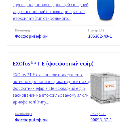
групи фосфорних ефірів . Цей складний
ефір заснований на алкіларилфенол-
етоксилаті (тип стирольного...
Композиція
Номер CAS
Фосфорні ефіри
105362-40-1
EXOfos®PT-E (фосфорний ефір)
EXOfos PT-E є аніонною поверхнево-
активною речовиною, яка відноситься до
фосфатних ефірів. Цей складний ефір
заснований на етоксильованому алкіл-
арилфенолі (типу...
Композиція
Номер CAS
Фосфорні ефіри
90093-37-1