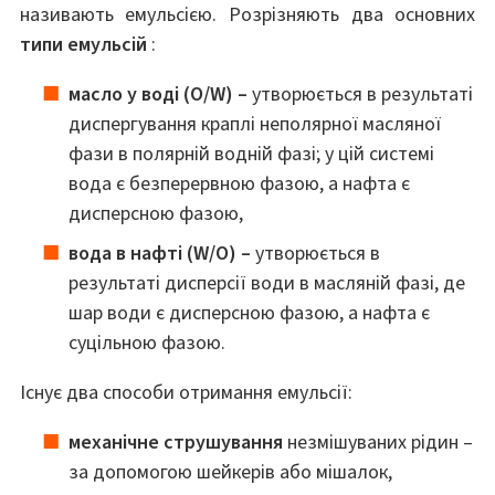
називають емульсією. Розрізняють два основних
типи емульсій
:
масло у воді (O/W) –
утворюється в результаті
диспергування краплі неполярної масляної
фази в полярній водній фазі; у цій системі
вода є безперервною фазою, а нафта є
дисперсною фазою,
вода в нафті (W/O) –
утворюється в
результаті дисперсії води в масляній фазі, де
шар води є дисперсною фазою, а нафта є
суцільною фазою.
Існує два способи отримання емульсії:
механічне струшування
незмішуваних рідин –
за допомогою шейкерів або мішалок,