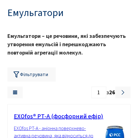
Емульгатори
Емульгатори – це речовини, які забезпечують
утворення емульсій і перешкоджають
повторній агрегації молекул.
Фільтрувати
з
26
EXOfos® PT-A (фосфорний ефір)
EXOfos PT-A - аніонна поверхнево-
активна речовина, яка відноситься до