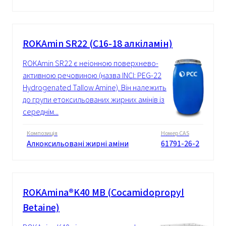
ROKAmin SR22 (C16-18 алкіламін)
ROKAmin SR22 є неіонною поверхнево-
активною речовиною (назва INCI: PEG-22
Hydrogenated Tallow Amine). Він належить
до групи етоксильованих жирних амінів із
середнім...
Композиція
Номер CAS
Алкоксильовані жирні аміни
61791-26-2
ROKAmina®K40 MB (Cocamidopropyl
Betaine)