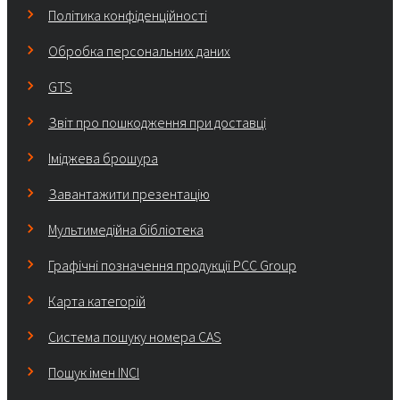
Політика конфіденційності
Обробка персональних даних
GTS
Звіт про пошкодження при доставці
Іміджева брошура
Завантажити презентацію
Мультимедійна бібліотека
Графічні позначення продукції PCC Group
Карта категорій
Система пошуку номера CAS
Пошук імен INCI