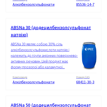
Алкілбензолсульфонати
85536-14-7
ABSNa 30 (додецилбензолсульфонат
натрію)
ABSNa 30 являє собою 30% сіль
алкілбензолсульфокислоти натрію і
належить до групи аніонних поверхнево-
активних речовин. Цей продукт має
форму прозорої або каламутної...
Композиція
Номер CAS
Алкілбензолсульфонати
68411-30-3
ABSNa 50 (додецилбензолсульфонат