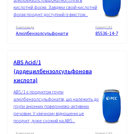
алкілбензолсульфонатної групи в
кислотній формі. Завдяки своїй кислотній
формі продукт доступний із вмістом...
Композиція
Номер CAS
Алкілбензолсульфонати
85536-14-7
ABS Acid/1
(додецилбензолсульфонова
кислота)
ABS/1 є продуктом групи
алкілбензолсульфонатів, що належить до
групи аніонних поверхнево-активних
речовин. У хімічному відношенні це
продукт, дуже схожий на ABS...
Композиція
Номер CAS