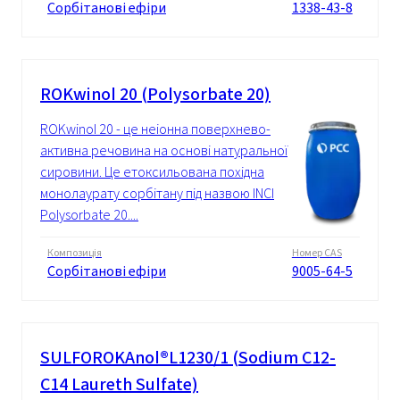
Сорбітанові ефіри
1338-43-8
ROKwinol 20 (Polysorbate 20)
ROKwinol 20 - це неіонна поверхнево-
активна речовина на основі натуральної
сировини. Це етоксильована похідна
монолаурату сорбітану під назвою INCI
Polysorbate 20....
Композиція
Номер CAS
Сорбітанові ефіри
9005-64-5
SULFOROKAnol®L1230/1 (Sodium C12-
C14 Laureth Sulfate)