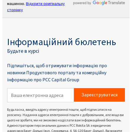
машиною.
Відкрити оригінальну
сторінку
Інформаційний бюлетень
Будьте в курсі
Підпишіться, щоб отримувати інформацію про
новинки Продуктового порталу та комерційну
інформацію про PCC Capital Group
Зареєструватися
Будь ласка, введіть адресу електронної пошти, щоб підписатися на
розсилку. Надання адреси електронної пошти є добровільним, але якщо ви
цього не зробите, ми не зможемо надіслати вам інформаційний бюлетень.
Адміністратором персональних даних є PCC Rokita SA з юридичною
адресою в Бжег-Дольні (вул. Сенкевича, 4, 56-120 Бжег-Дольні). Ви можете