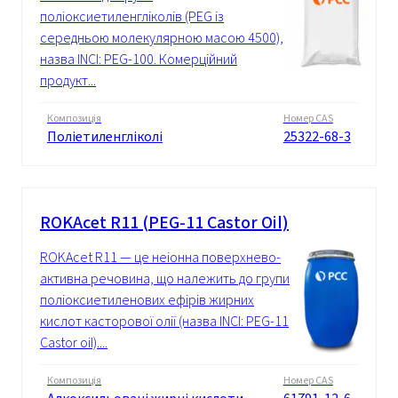
поліоксиетиленгліколів (PEG із
середньою молекулярною масою 4500),
назва INCI: PEG-100. Комерційний
продукт...
Композиція
Номер CAS
Поліетиленгліколі
25322-68-3
ROKAcet R11 (PEG-11 Castor Oil)
ROKAcet R11 — це неіонна поверхнево-
активна речовина, що належить до групи
поліоксиетиленових ефірів жирних
кислот касторової олії (назва INCI: PEG-11
Castor oil)....
Композиція
Номер CAS