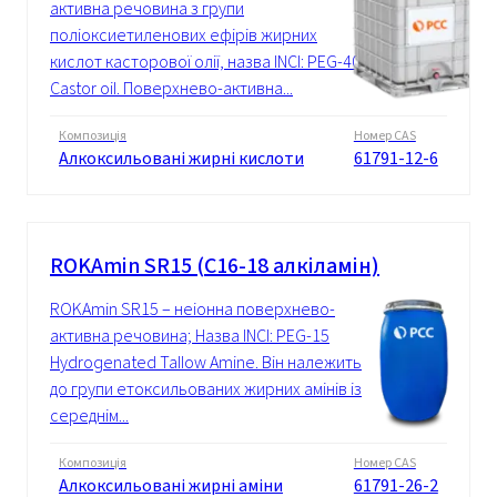
активна речовина з групи
поліоксиетиленових ефірів жирних
кислот касторової олії, назва INCI: PEG-40
Castor oil. Поверхнево-активна...
Композиція
Номер CAS
Алкоксильовані жирні кислоти
61791-12-6
ROKAmin SR15 (C16-18 алкіламін)
ROKAmin SR15 – неіонна поверхнево-
активна речовина; Назва INCI: PEG-15
Hydrogenated Tallow Amine. Він належить
до групи етоксильованих жирних амінів із
середнім...
Композиція
Номер CAS
Алкоксильовані жирні аміни
61791-26-2