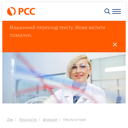
Машинний переклад тексту. Може містити
помилки.
Дім
Продукти
функція
Емульгатори