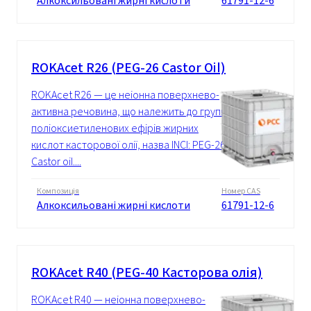
Алкоксильовані жирні кислоти
61791-12-6
ROKAcet R26 (PEG-26 Castor Oil)
ROKAcet R26 — це неіонна поверхнево-
активна речовина, що належить до групи
поліоксиетиленових ефірів жирних
кислот касторової олії, назва INCI: PEG-26
Castor oil....
Композиція
Номер CAS
Алкоксильовані жирні кислоти
61791-12-6
ROKAcet R40 (PEG-40 Касторова олія)
ROKAcet R40 — неіонна поверхнево-