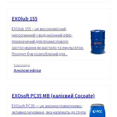
EXOlub 155
EXOlub 155 – це високоякісний,
нерозчинний у воді неіонний ефір,
призначений для промислового
застосування як мастило та емульгатор.
Продукт був розроблений для...
Композиція
Алкілові ефіри
EXOsoft PC35 MB (калієвий Cocoate)
EXOsoft PC35 — це аніонна поверхнево-
активна речовина, яка належить до групи