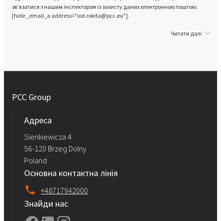
зв’язатися з нашим інспектором із захисту даних електронною поштою:
[hide _email_a address="iod.rokita@pcc.eu"].
Читати далі
PCC Group
Адреса
Sienkiewicza 4
56-120 Brzeg Dolny
Poland
Основна контактна лінія
+48717942000
Знайди нас