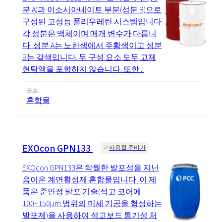
분 A)과 이소시아네이트 부분(성분 B)으로
구성된 고성능 폴리우레탄 시스템입니다.
각 성분은 액체이며 매개 변수가 다릅니
다. 성분 A는 노란색에서 주황색이고 성분
B는 갈색입니다. 두 구성 요소 모두 고체
현탁액을 포함하지 않습니다. 또한...
구성
혼합물
EXOcon GPN133
사용할 준비가
EXOcon GPN133은 탁월한 발포성을 지닌
음이온 계면활성제 혼합물입니다. 이 제
품은 준안정 발포 기술(석고 코어에
100~150µm 범위의 미세 기공을 형성하는
발포제)을 사용하여 석고보드 통기성 처