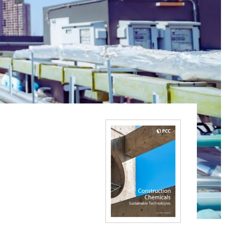
주방용 액체 및 로션
아스팔트 첨가제
염산
 분야
편안함과 인체공학
ROKAmer 2000
모노 클로로 아세트산
ROSULfan®E (2-에틸헥실황산나트륨)
식기 세척기 제품
콘크리트 및 모르타르 첨가제
PEG-40 피마자유
ROKAnol®GA8 (C10 알코올, 에톡실화)
테트라에톡시실란
세탁 세제
코코베타인
Deceth-5
주방 세제