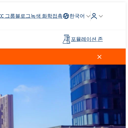
CC 그룹
블로그
녹색 화학
접촉
한국어
포뮬레이션 존
Crossin® 하드 40
리튬 이온
인조가죽
건축 도자기
조종석, 헤드 라이닝, 스티어링
연료 산업
목재 접착제
프리폴리머
휠
스킨 케어
주방 세제
양이온 성 계면 활성제
클로로실란
살포 비료
페인트 및 코팅
플라스틱
탈지제
Ekoprodur®S0330
EXOdis PC800 - 범용 분산 및 습윤제
Rostabil TTDP-V(특수 공정 안정제)
제 및 프
사전 절연 파이프
스포츠 및 레크리에이션 표면
Ekoprodur®S10-HP
용 접착제
친밀한 위생
Roflex T70L(가소제 및 난연제)