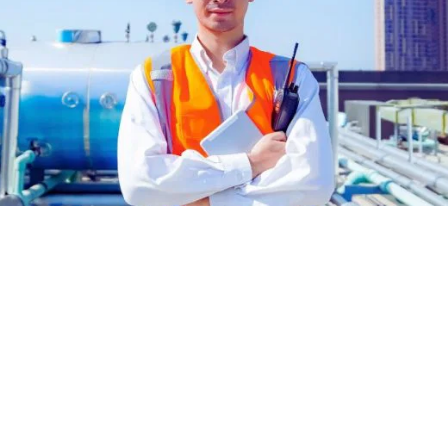
변기 액
엽면비료
석고 보드 및 석고 첨가제
스프레이 폼 단열재
차아염소산나트륨
암반 보강용 접착제
전자공학 및 기술 응용
헤어 케어
0 캐스터 오일)
ROKAnol ID7(Isodeceth-7)
가성소다 플레이크
코올, C12-15, 에톡실화
ROKAnol®LP3135(폴리옥시알킬렌 글리콜
다목적 제품
에테르)
시스템
전선 및 케이블 절연
절연 보드
PEG-11 피마자유
C9-11 파레스-8
폴리우레탄 겔의 원료
첨가제
트리클로로실란
단단한 표면 세척제
목재 세척 및 관리
소르비탄 Oleate
PEG-12
파이프 커버
화학 앵커
식기 세척기 세제
욕실 세정제