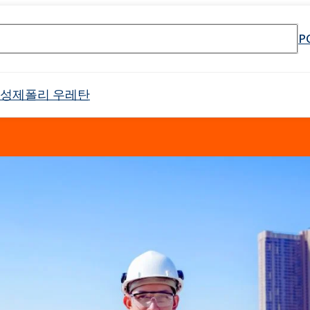
P
활성제
폴리 우레탄
셀 스프레이 폼
Crossin® 하드 36
원료
매트리스 및 쿠션
PU 단열 시스템
냉장 트럭
태닝 산업
물 및 폐수 처리
바로 사용 가능한 제품
식품 산업 설치용 청소 제품
전자 산업
고무 과립 접착제
API 생산을위한 원료
소방제 원료
목재 모방
건설 용 접착제
음향 절연
야금 산업
첨가제 패키지
식품 포장용 첨가제
하위 범주를 포함한 
리본드 폼 접착제
제약용 용매
오일 얼룩 제거
Crossin® 애틱 소프트
Poliurethane 시스템
난연제
배터리 및 축전지
남성 케어
바디 클렌징 화장품
제
가구 청소 및 관리 제품
양쪽 성 계면 활성제
클로랄칼리
보조제
차량 청소 및 관리
인쇄
포장
표백제
Ekoprodur®S0310/E
 번호 검색 엔진
 프리 인계 난연제
 에톡실화)
SULFOROKAnol® L430/1 - 음이온 유화제
Roflex T45(가소제 및 난연제)
드릴링 및 터널링
범용 접착제
목재 산업
샌드위치 패널용 접착
Ekoprodur®S0541
이
차체 패널, 범퍼, 미러 하우징
필터
라이머
얼굴 관리
애완동물 관리
ate 80)
POLIkol 4000정(PEG-90)