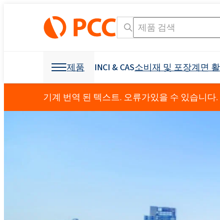
제품
INCI & CAS
소비재 및 포장
계면 
화학 원료
화학 원료
소비재 및 포장
계면 활성제
폴리 우레탄
기계 번역 된 텍스트. 오류가있을 수 있습니다.
개인 관리 및 홈 케어
Crossin® 450 오픈 
가구 산업
덮개를 씌운 가구
OCF (일 액형 폼)
기타 응용
섬유 산업
광업 및 드릴링
제형용 원료
소독 제품
냉동 산업 및 가전
접착제 생산을 위한 
발포제
부형제
건축 및 건설
Crossin® 하드 50
폴리 에스테르 폴리올
폴리 에테르 폴리올
구강 관리
비이 온성 계면 활성제
직물 얼룩 제거제
음이온 성 계면 활성
원료 및 중간체
식물 보호 제품
I & I 청소
분산액 및 수지
덧신
액체 비누
교통
건강 보조 식품
소포제
농약
Ekoprodur® 1331B2
INCI 이름 검색 엔진
CAS
Roflam B7 - 할로겐
EXOstat 187(지방산,
섬유 및 가죽
기타 응용
전력 산업
방수
Ekoprodur®S0331FL
좌석, 머리 받침, 팔걸
아기 케어
ROKwinol 80 (Polysorb
스프레이 단열재