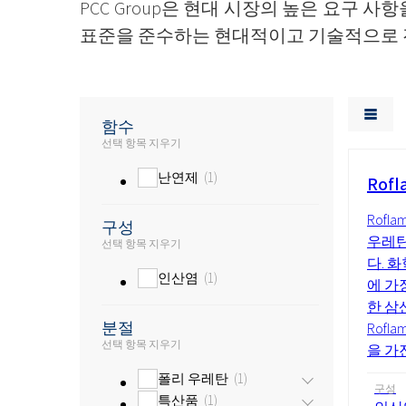
PCC Group은 현대 시장의 높은 요구
표준을 준수하는 현대적이고 기술적으로 진
함수
선택 항목 지우기
난연제
1
Rofl
Rofl
구성
우레탄
선택 항목 지우기
다. 
인산염
1
에 가
한 삼
분절
Rof
선택 항목 지우기
을 가진
폴리 우레탄
1
구성
특산품
1