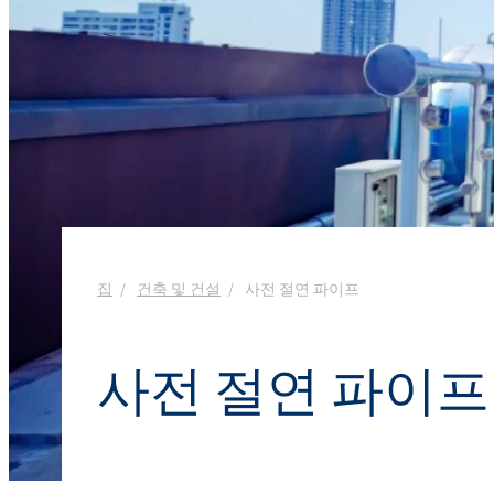
욕실 클리너
창문 클리너
Ekoprodur® S11E-MAX
화학 시약
생체자극제
에너지 및 자원
클로랄칼리
윤활제 및 금속 가공 유체
샌드위치 패널
염소
실란트
향수
음식 산업
ROKAcet R40(PEG-4
가성소다
전자 및 전기 산업
ROKAnol®LP3943 (알
섬유 유연제 및 농축액
프로폭실화)
클로로실란
접착제 및 실란트
열 및 음향 스프레이 
PEG-26 피마자유
ROKAnol®NL6
폴리우레아
사염화 규소
제약
다목적 세정제
Polysorbate 20
청소 및 세탁
집
건축 및 건설
사전 절연 파이프
코팅 및 잉크
PEG-4
파이프 내 단열재
액체 및 젤 세척
펄프 및 제지
사전 절연 파이프
손 설거지 세제
플라스틱 및 고무
화재 예방