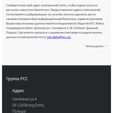
Сообщите нам свой адрес электронной почты, чтобы подписаться на
рассылку новостного бюллетеня. Предоставление адреса электронной
почты является добровольным, но, если Вы этого не сделаете, мы не
сможем отправить Вам информационный бюллетень. Администратором
Ваших персональных данных является Акционерное Общество PCC Rokita,
находящееся в Бжег-Дольном (ул. Сенкевича 4, 56-120 Бжег-Дольный,
Польша ). Вы можете связаться с нашим инспектором по защите личных
данных по электронной почте:
iod.rokita@pcc.eu
.
Читать далее
Группа PCC
Aдрес
Sienkiewicza 4
56-120 Brzeg Dolny
Польша