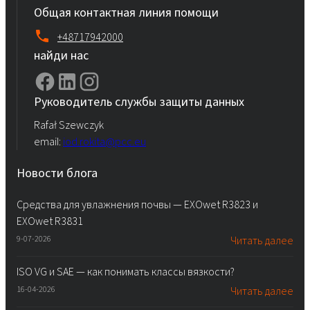
Общая контактная линия помощи
+48717942000
найди нас
Руководитель службы защиты данных
Rafał Szewczyk
email:
iod.rokita@pcc.eu
Новости блога
Средства для увлажнения почвы — EXOwet R3823 и
EXOwet R3831
9-07-2026
Читать далее
ISO VG и SAE — как понимать классы вязкости?
16-04-2026
Читать далее