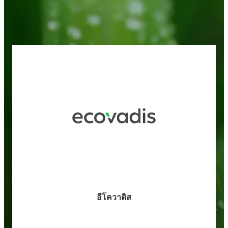
อีโควาดิส