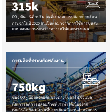
315k
CO
ตัน – นี่คือปริมาณที่เราลดการปล่อยก๊าซเรือน
2
กระจกในปี 2020 อันเป็นผลมาจากการใช้การขนส่ง
แบบผสมผสานระหว่างทางรถไฟและทางถนน
การผลิตที่ประหยัดพลังงาน
750kg
ของ CO
น้อยลงต่อตันของด่างโซดาไฟ ซึ่งแปล
2
เป็นการลดการปล่อยก๊าซที่เราทำได้เนื่องจาก
เทคโนโลยีเมมเบรนที่ประหยัดพลังงานสำหรับการ