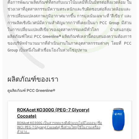
คือการพัฒนาผลิตภัณฑ์ที่ตรงกับแนวโน้มเคมีที่เป็นมิตรต่อสิ่งแวดล้อม ใน
ช่วงเวลาที่อุตสาหกรรมมีความตระหนักและรับผิดชอบต่อสิ่งแวดล้อมและ
การเปลี่ยนแปลงสภาพภูมิอากาศมากขึ้น การมุ่งเน้นเฉพาะที่ 'สีเขียว' และ
การผลิตเชิงนิเวศน์มีความสำคัญมากกว่าที่เคยเป็นมา PCC Group มีส่วน
ในการเปลี่ยนแปลงสีเขียวของอุตสาหกรรมเคมีทั่วโลก นำเสนอกลุ่ม
ผลิตภัณฑ์ใหม่: PCC Greenline® ผลิตภัณฑ์เหล่านี้ตอบสนองความต้องการ
ของบริษัทจำนวนมากที่ดำเนินงานในภาคอุตสาหกรรมต่างๆ โดยที่ PCC
Group เป็นหนึ่งในตัวเชื่อมโยงในห่วงโซ่อุปทาน
ผลิตภัณฑ์ของเรา
ดูผลิตภัณฑ์ PCC Greenline®
ROKAcet KO300G (PEG-7 Glyceryl
Cocoate)
ROKAcet KO300G เป็นสารลดแรงตึงผิวแบบไม่มีไอออน (ชื่อ
INCI: PEG-7 Glyceryl Cocoate) ซึ่งส่วนใหญ่ใช้ในงานเครื่อง
สำอาง...