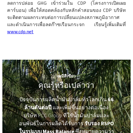
ลดการปล่อย GHG เข้าร่วมใน CDP (โครงการเปิดเผย
คาร์บอน) เพื่อให้สอดคล้องกับหลักคำสอนของ CDP บริษัท
จะติดตามผลกระทบต่อการเปลี่ยนแปลงสภาพภูมิอากาศ
และดำเนินการเพื่อลดก๊าซเรือนกระจก เรียนรู้เพิ่มเติมที่
www.cdp.net
เคมีสีเขียว
คุณรู้หรือเปล่าว่า
ปัจจุบันการผลิตน้ำมันปาล์มทั่วโลกเกิน
66
ล้านตันต่อปี
และเพิ่มขึ้นอย่างต่อเนื่อง
บริษัท PCC Group ที่ใช้น้ำมันปาล์มและ
อนุพันธ์ในการผลิตได้รับการ
รับรอง RSPO
ในรูปแบบ Mass Balance
ซึ่งหมายความว่า