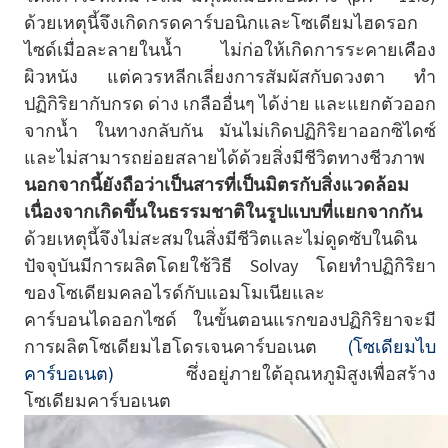
ด้วยเหตุนี้จึงเกิดกรดคาร์บอนิกและโซเดียมไฮดรอก
ไซด์เมื่อละลายในน้ำ ไม่ก่อให้เกิดการระคายเคือง
ผิวหนัง แต่ควรหลีกเลี่ยงการสัมผัสกับดวงตา ทำ
ปฏิกิริยากับกรด ด่าง เกลืออื่นๆ ได้ง่าย และแยกตัวออก
จากน้ำ ในทางกลับกัน มันไม่เกิดปฏิกิริยาออกซิไดซ์
และไม่สามารถย่อยสลายได้ด้วยสิ่งมีชีวิตทางชีวภาพ
นอกจากนี้ยังถือว่าเป็นสารที่เป็นมิตรกับสิ่งแวดล้อม
เนื่องจากเกิดขึ้นในธรรมชาติในรูปแบบที่แยกจากกัน
ด้วยเหตุนี้จึงไม่สะสมในสิ่งมีชีวิตและไม่ดูดซับในดิน
ปัจจุบันมีการผลิตโดยใช้วิธี Solvay โดยทำปฏิกิริยา
ของโซเดียมคลอไรด์กับแอมโมเนียและ
คาร์บอนไดออกไซด์ ในขั้นตอนแรกของปฏิกิริยาจะมี
การผลิตโซเดียมไฮโดรเจนคาร์บอเนต
(โซเดียมไบ
คาร์บอเนต)
ซึ่งอยู่ภายใต้อุณหภูมิสูงเพื่อสร้าง
โซเดียมคาร์บอเนต