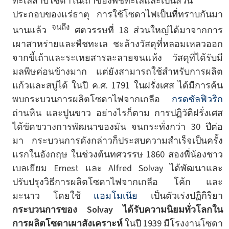
ทะเลสาบโซดาในเถ้าของพืชทะเลและเป็นส่วน
ประกอบของแร่ธาตุ การใช้โซดาไฟเป็นที่ทราบกันมา
จนถึง
นานแล้ว
ศตวรรษที่ 18 ส่วนใหญ่ได้มาจากการ
เผาสาหร่ายและพืชทะเล ชะล้างวัสดุที่หลอมเหลวออก
จากขี้เถ้าและระเหยสารละลายจนแห้ง วัสดุที่ได้รับมี
มลพิษค่อนข้างมาก แต่ยังสามารถใช้สำหรับการผลิต
แก้วและสบู่ได้ ในปี ค.ศ. 1791 ในฝรั่งเศส ได้มีการค้น
พบกระบวนการผลิตโซดาไฟจากเกลือ
กรดซัลฟิวริก
ถ่านหิน และปูนขาว อย่างไรก็ตาม การปฏิวัติฝรั่งเศส
ได้ขัดขวางการพัฒนาของมัน จนกระทั่งกว่า 30 ปีต่อ
มา กระบวนการดังกล่าวก็ประสบความสำเร็จเป็นครั้ง
แรกในอังกฤษ ในช่วงต้นทศวรรษ 1860 สองพี่น้องชาว
เบลเยียม Ernest และ Alfred Solvay ได้พัฒนาและ
ปรับปรุงวิธีการผลิตโซดาไฟจากเกลือ โค้ก และ
มะนาว โดยใช้
แอมโมเนีย
เป็นตัวเร่งปฏิกิริยา
กระบวนการของ Solvay ได้รับความนิยมทั่วโลกใน
การผลิตโซดาเผาสังเคราะห์
ในปี 1939 มีโรงงานโซดา