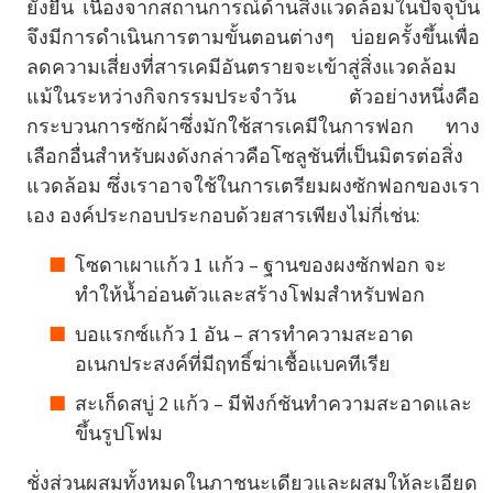
ยั่งยืน เนื่องจากสถานการณ์ด้านสิ่งแวดล้อมในปัจจุบัน
จึงมีการดำเนินการตามขั้นตอนต่างๆ บ่อยครั้งขึ้นเพื่อ
ลดความเสี่ยงที่สารเคมีอันตรายจะเข้าสู่สิ่งแวดล้อม
แม้ในระหว่างกิจกรรมประจำวัน ตัวอย่างหนึ่งคือ
กระบวนการซักผ้าซึ่งมักใช้สารเคมีในการฟอก ทาง
เลือกอื่นสำหรับผงดังกล่าวคือโซลูชันที่เป็นมิตรต่อสิ่ง
แวดล้อม ซึ่งเราอาจใช้ในการเตรียมผงซักฟอกของเรา
เอง องค์ประกอบประกอบด้วยสารเพียงไม่กี่เช่น:
โซดาเผาแก้ว 1 แก้ว – ฐานของผงซักฟอก จะ
ทำให้น้ำอ่อนตัวและสร้างโฟมสำหรับฟอก
บอแรกซ์แก้ว 1 อัน – สารทำความสะอาด
อเนกประสงค์ที่มีฤทธิ์ฆ่าเชื้อแบคทีเรีย
สะเก็ดสบู่ 2 แก้ว – มีฟังก์ชันทำความสะอาดและ
ขึ้นรูปโฟม
ชั่งส่วนผสมทั้งหมดในภาชนะเดียวและผสมให้ละเอียด