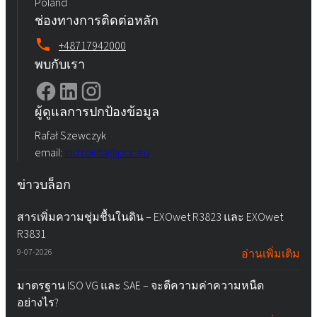
Poland
ช่องทางการติดต่อหลัก
+48717942000
พบกับเรา
ผู้ดูแลการปกป้องข้อมูล
Rafał Szewczyk
email:
iod.rokita@pcc.eu
ข่าวบล็อก
สารเพิ่มความชุ่มชื้นในดิน – EXOwet R3823 และ EXOwet
R3831
9-07-2026
อ่านเพิ่มเติม
มาตรฐาน ISO VG และ SAE – จะตีความค่าความหนืด
อย่างไร?