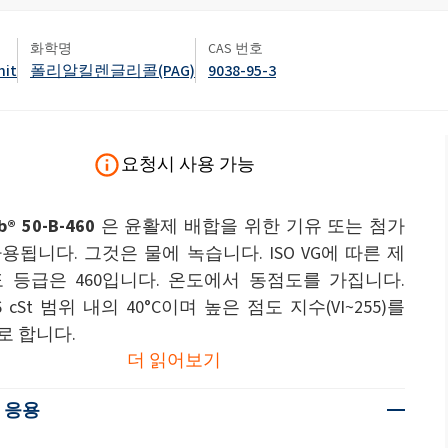
변기 액
화학명
CAS 번호
엽면비료
nit
폴리알킬렌글리콜(PAG)
9038-95-3
석고 보드 및 석고 첨가제
스프레이 폼 단열재
차아염소산나트륨
암반 보강용 접착제
전자공학 및 기술 응용
헤어 케어
0 캐스터 오일)
ROKAnol ID7(Isodeceth-7)
가성소다 플레이크
코올, C12-15, 에톡실화
ROKAnol®LP3135(폴리옥시알킬렌 글리콜
다목적 제품
에테르)
요청시 사용 가능
시스템
전선 및 케이블 절연
절연 보드
PEG-11 피마자유
C9-11 파레스-8
첨가제
폴리우레탄 겔의 원료
트리클로로실란
b® 50-B-460
은 윤활제 배합을 위한 기유 또는 첨가
단단한 표면 세척제
목재 세척 및 관리
소르비탄 Oleate
용됩니다. 그것은 물에 녹습니다. ISO VG에 따른 제
 등급은 460입니다. 온도에서 동점도를 가집니다.
PEG-12
파이프 커버
화학 앵커
06 cSt 범위 내의 40°C이며 높은 점도 지수(VI~255)를
로 합니다.
식기 세척기 세제
욕실 세정제
더 읽어보기
 응용