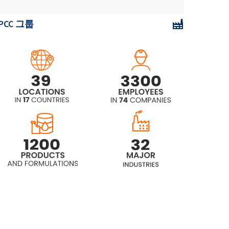
PCC 그룹
Rokolub® 50-B-46 (PAG)