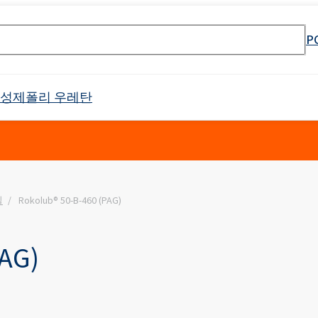
P
활성제
폴리 우레탄
셀 스프레이 폼
Crossin® 하드 36
일
Rokolub® 50-B-460 (PAG)
원료
매트리스 및 쿠션
PU 단열 시스템
냉장 트럭
태닝 산업
물 및 폐수 처리
바로 사용 가능한 제품
식품 산업 설치용 청소 제품
전자 산업
고무 과립 접착제
API 생산을위한 원료
소방제 원료
목재 모방
건설 용 접착제
음향 절연
야금 산업
첨가제 패키지
식품 포장용 첨가제
하위 범주를 포함한 
리본드 폼 접착제
제약용 용매
오일 얼룩 제거
Crossin® 애틱 소프트
Poliurethane 시스템
난연제
배터리 및 축전지
남성 케어
바디 클렌징 화장품
제
가구 청소 및 관리 제품
양쪽 성 계면 활성제
클로랄칼리
보조제
차량 청소 및 관리
인쇄
포장
표백제
PAG)
Ekoprodur®S0310/E
 번호 검색 엔진
 프리 인계 난연제
 에톡실화)
SULFOROKAnol® L430/1 - 음이온 유화제
Roflex T45(가소제 및 난연제)
드릴링 및 터널링
범용 접착제
목재 산업
샌드위치 패널용 접착
Ekoprodur®S0541
이
차체 패널, 범퍼, 미러 하우징
필터
라이머
애완동물 관리
얼굴 관리
ate 80)
POLIkol 4000정(PEG-90)