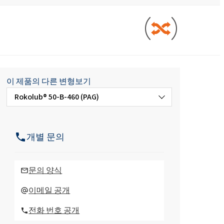
주방용 액체 및 로션
아스팔트 첨가제
염산
 분야
편안함과 인체공학
ROKAmer 2000
모노 클로로 아세트산
ROSULfan®E (2-에틸헥실황산나트륨)
식기 세척기 제품
이 제품의 다른 변형보기
콘크리트 및 모르타르 첨가제
Rokolub® 50-B-460 (PAG)
PEG-40 피마자유
ROKAnol®GA8 (C10 알코올, 에톡실화)
테트라에톡시실란
세탁 세제
코코베타인
Rokolub® 50-B-100 (PAG)
개별 문의
Deceth-5
Rokolub® 50-B-150 (PAG)
문의 양식
주방 세제
Rokolub® 50-B-32 (PAG)
이메일 공개
전화 번호 공개
Rokolub® 50-B-330 (PAG)