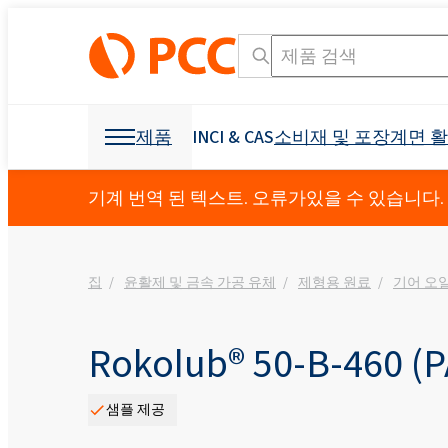
제품
INCI & CAS
소비재 및 포장
계면 
화학 원료
화학 원료
소비재 및 포장
계면 활성제
폴리 우레탄
기계 번역 된 텍스트. 오류가있을 수 있습니다.
개인 관리 및 홈 케어
Crossin® 450 오픈 
가구 산업
집
윤활제 및 금속 가공 유체
제형용 원료
기어 오
덮개를 씌운 가구
OCF (일 액형 폼)
기타 응용
섬유 산업
광업 및 드릴링
제형용 원료
소독 제품
냉동 산업 및 가전
접착제 생산을 위한 
발포제
부형제
건축 및 건설
Crossin® 하드 50
폴리 에스테르 폴리올
폴리 에테르 폴리올
구강 관리
액체 비누
비이 온성 계면 활성제
직물 얼룩 제거제
음이온 성 계면 활성
원료 및 중간체
식물 보호 제품
I & I 청소
분산액 및 수지
덧신
교통
건강 보조 식품
소포제
Rokolub® 50-B-460 (
농약
Ekoprodur® 1331B2
INCI 이름 검색 엔진
CAS
Roflam B7 - 할로겐
EXOstat 187(지방산,
섬유 및 가죽
기타 응용
전력 산업
방수
샘플 제공
Ekoprodur®S0331FL
좌석, 머리 받침, 팔걸
아기 케어
ROKwinol 80 (Polysorb
스프레이 단열재