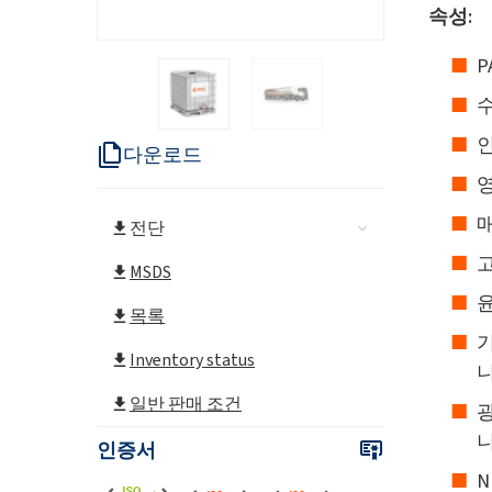
속성:
P
다운로드
영
매
전단
MSDS
윤
목록
Inventory status
니
일반 판매 조건
니
인증서
N