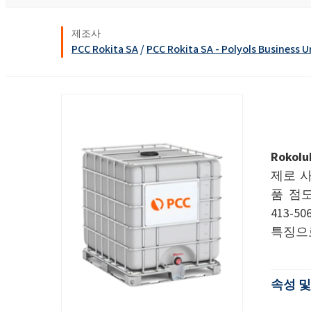
욕실 클리너
창문 클리너
Ekoprodur® S11E-MAX
화학 시약
생체자극제
에너지 및 자원
제조사
클로랄칼리
윤활제 및 금속 가공 유체
PCC Rokita SA
/
PCC Rokita SA - Polyols Business U
샌드위치 패널
염소
실란트
향수
음식 산업
ROKAcet R40(PEG-4
가성소다
전자 및 전기 산업
ROKAnol®LP3943 (알
섬유 유연제 및 농축액
프로폭실화)
클로로실란
접착제 및 실란트
열 및 음향 스프레이 
PEG-26 피마자유
ROKAnol®NL6
폴리우레아
사염화 규소
제약
Rokolu
다목적 세정제
Polysorbate 20
청소 및 세탁
제로 사
품 점도
코팅 및 잉크
PEG-4
파이프 내 단열재
액체 및 젤 세척
413-5
펄프 및 제지
특징으
손 설거지 세제
플라스틱 및 고무
화재 예방
속성 및