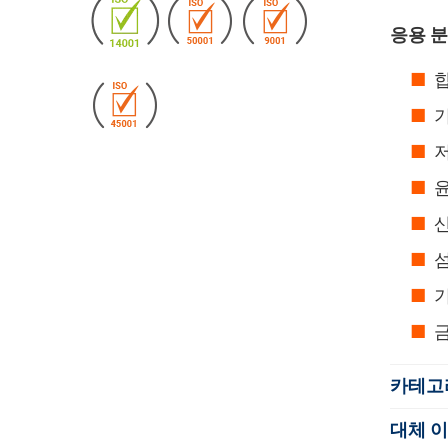
응용 분
합
기
카테고
대체 