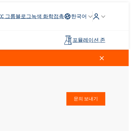
CC 그룹
블로그
녹색 화학
접촉
한국어
포뮬레이션 존
Crossin® 하드 40
리튬 이온
인조가죽
건축 도자기
조종석, 헤드 라이닝, 스티어링
연료 산업
목재 접착제
프리폴리머
휠
스킨 케어
주방 세제
양이온 성 계면 활성제
클로로실란
살포 비료
페인트 및 코팅
플라스틱
문의 보내기
탈지제
Ekoprodur®S0330
EXOdis PC800 - 범용 분산 및 습윤제
Rostabil TTDP-V(특수 공정 안정제)
제 및 프
사전 절연 파이프
스포츠 및 레크리에이션 표면
Ekoprodur®S10-HP
용 접착제
친밀한 위생
Roflex T70L(가소제 및 난연제)