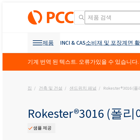
제품
INCI & CAS
소비재 및 포장
계면 
화학 원료
화학 원료
소비재 및 포장
계면 활성제
폴리 우레탄
기계 번역 된 텍스트. 오류가있을 수 있습니다.
개인 관리 및 홈 케어
Crossin® 450 오픈 
가구 산업
집
건축 및 건설
샌드위치 패널
Rokester®3016
덮개를 씌운 가구
OCF (일 액형 폼)
기타 응용
섬유 산업
광업 및 드릴링
제형용 원료
소독 제품
냉동 산업 및 가전
접착제 생산을 위한 
발포제
부형제
건축 및 건설
Crossin® 하드 50
폴리 에스테르 폴리올
폴리 에테르 폴리올
구강 관리
액체 비누
비이 온성 계면 활성제
직물 얼룩 제거제
음이온 성 계면 활성
원료 및 중간체
식물 보호 제품
I & I 청소
분산액 및 수지
덧신
교통
건강 보조 식품
소포제
Rokester®3016 
농약
Ekoprodur® 1331B2
INCI 이름 검색 엔진
CAS
Roflam B7 - 할로겐
EXOstat 187(지방산,
섬유 및 가죽
기타 응용
전력 산업
방수
샘플 제공
Ekoprodur®S0331FL
좌석, 머리 받침, 팔걸
아기 케어
ROKwinol 80 (Polysorb
스프레이 단열재