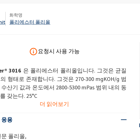
변기 액
화학명
엽면비료
nit
폴리에스터 폴리올
석고 보드 및 석고 첨가제
스프레이 폼 단열재
차아염소산나트륨
암반 보강용 접착제
전자공학 및 기술 응용
헤어 케어
0 캐스터 오일)
ROKAnol ID7(Isodeceth-7)
가성소다 플레이크
코올, C12-15, 에톡실화
ROKAnol®LP3135(폴리옥시알킬렌 글리콜
다목적 제품
에테르)
요청시 사용 가능
시스템
전선 및 케이블 절연
절연 보드
PEG-11 피마자유
C9-11 파레스-8
첨가제
폴리우레탄 겔의 원료
트리클로로실란
er® 3016
은 폴리에스터 폴리올입니다. 그것은 균질
단단한 표면 세척제
목재 세척 및 관리
소르비탄 Oleate
의 형태로 존재합니다. 그것은 270-300 mgKOH/g 범
 수산기 값과 온도에서 2800-5300 mPas 범위 내의 동
PEG-12
파이프 커버
화학 앵커
를 갖는다. 25°C
더 읽어보기
식기 세척기 세제
욕실 세정제
 응용
문 폴리올,