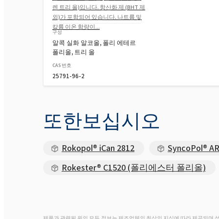
렌 트리 올)입니다. 항산화 제 (BHT 제
외)가 포함되어 있습니다. 나트륨 및
칼륨 이온 함량이...
구성
알콕 실화 알코올, 폴리 에테르
폴리올, 트리 올
CAS 번호
25791-96-2
또한보십시오
Rokopol® iCan 2812
SyncoPol® AR
Rokester® C1520 (폴리에스터 폴리올)
제품과 관련된 위의 모든 정보는 제조업체의 최상의 지식에 따라 제공되며 