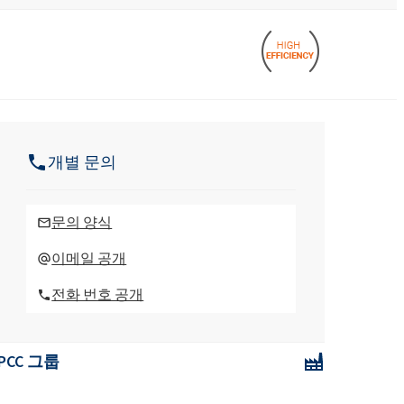
주방용 액체 및 로션
아스팔트 첨가제
염산
 분야
편안함과 인체공학
ROKAmer 2000
모노 클로로 아세트산
ROSULfan®E (2-에틸헥실황산나트륨)
식기 세척기 제품
개별 문의
콘크리트 및 모르타르 첨가제
PEG-40 피마자유
ROKAnol®GA8 (C10 알코올, 에톡실화)
테트라에톡시실란
세탁 세제
코코베타인
문의 양식
Deceth-5
이메일 공개
전화 번호 공개
주방 세제
PCC 그룹