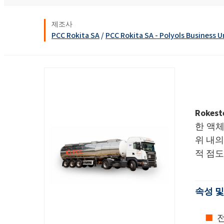
욕실 클리너
창문 클리너
Ekoprodur® S11E-MAX
화학 시약
생체자극제
에너지 및 자원
제조사
클로랄칼리
윤활제 및 금속 가공 유체
PCC Rokita SA
/
PCC Rokita SA - Polyols Business U
샌드위치 패널
염소
실란트
향수
음식 산업
ROKAcet R40(PEG-4
가성소다
전자 및 전기 산업
ROKAnol®LP3943 (알
섬유 유연제 및 농축액
프로폭실화)
클로로실란
접착제 및 실란트
열 및 음향 스프레이 
PEG-26 피마자유
ROKAnol®NL6
폴리우레아
사염화 규소
제약
Rokest
다목적 세정제
Polysorbate 20
청소 및 세탁
한 액체
위 내의
코팅 및 잉크
PEG-4
파이프 내 단열재
액체 및 젤 세척
적 점도
펄프 및 제지
손 설거지 세제
플라스틱 및 고무
속성 및
화재 예방
전