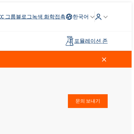
CC 그룹
블로그
녹색 화학
접촉
한국어
포뮬레이션 존
Crossin® 하드 40
리튬 이온
인조가죽
건축 도자기
조종석, 헤드 라이닝, 스티어링
연료 산업
목재 접착제
프리폴리머
휠
스킨 케어
주방 세제
양이온 성 계면 활성제
클로로실란
살포 비료
페인트 및 코팅
플라스틱
문의 보내기
탈지제
Ekoprodur®S0330
EXOdis PC800 - 범용 분산 및 습윤제
Rostabil TTDP-V(특수 공정 안정제)
제 및 프
사전 절연 파이프
스포츠 및 레크리에이션 표면
Ekoprodur®S10-HP
용 접착제
친밀한 위생
Roflex T70L(가소제 및 난연제)