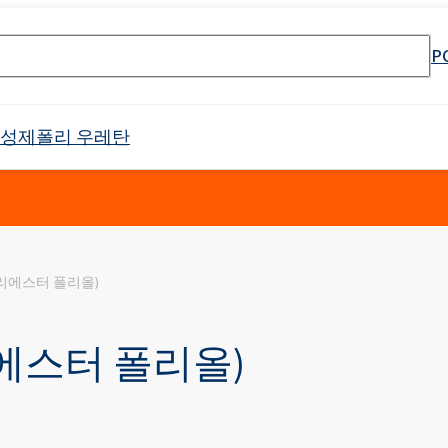
P
활성제
폴리 우레탄
셀 스프레이 폼
Crossin® 하드 36
 (폴리에스터 폴리올)
원료
매트리스 및 쿠션
PU 단열 시스템
냉장 트럭
태닝 산업
물 및 폐수 처리
바로 사용 가능한 제품
식품 산업 설치용 청소 제품
전자 산업
고무 과립 접착제
API 생산을위한 원료
소방제 원료
목재 모방
건설 용 접착제
음향 절연
야금 산업
첨가제 패키지
식품 포장용 첨가제
하위 범주를 포함한 
리본드 폼 접착제
제약용 용매
오일 얼룩 제거
Crossin® 애틱 소프트
Poliurethane 시스템
난연제
배터리 및 축전지
남성 케어
바디 클렌징 화장품
제
가구 청소 및 관리 제품
양쪽 성 계면 활성제
클로랄칼리
보조제
차량 청소 및 관리
인쇄
포장
표백제
(폴리에스터 폴리올)
Ekoprodur®S0310/E
 번호 검색 엔진
 프리 인계 난연제
 에톡실화)
SULFOROKAnol® L430/1 - 음이온 유화제
Roflex T45(가소제 및 난연제)
드릴링 및 터널링
범용 접착제
목재 산업
샌드위치 패널용 접착
Ekoprodur®S0541
이
차체 패널, 범퍼, 미러 하우징
필터
라이머
애완동물 관리
얼굴 관리
ate 80)
POLIkol 4000정(PEG-90)