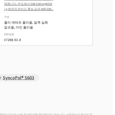
재합니다. 온도에서 500-520 mgKOH
/ g 범위의 하이드 록실 값과 300-500...
구성
폴리 에테르 폴리올, 알콕 실화
알코올, 아민 폴리올
CAS 번호
37208-53-0
SyncoPol® S603
증하지 않으며 사용 결과에 대해 책임을지지 않습니다. 사용자는이 문서의 정