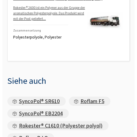
Rokester® 2600 ist ein Polymer aus der Gruppe der
aromatischen Polyesterpolyole. Das Produkt wird
mit der Post geliefert...
Zusammensetzung
Polyesterpolyole, Polyester
Siehe auch
SyncoPol® SR610
Roflam F5
SyncoPol® EB2204
Rokester® C1610 (Polyester polyol)