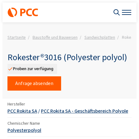
Startseite
Baustoffe und Bauwesen
Sandwichplatten
Rokester
Rokester®3016 (Polyester polyol)
Proben zur verfügung
Anfrage absenden
Hersteller
PCC Rokita SA
/
PCC Rokita SA - Geschäftsbereich Polyole
Chemischer Name
Polyesterpolyol