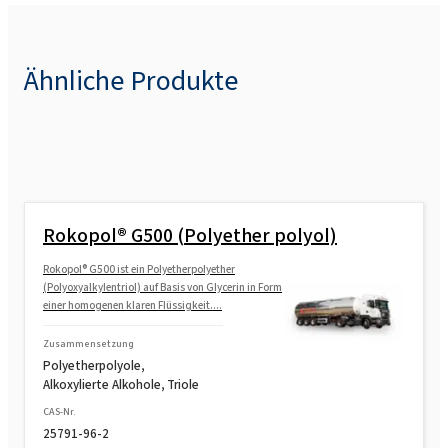
Ähnliche Produkte
Rokopol® G500 (Polyether polyol)
Rokopol® G500 ist ein Polyetherpolyether
(Polyoxyalkylentriol) auf Basis von Glycerin in Form
einer homogenen klaren Flüssigkeit....
Zusammensetzung
Polyetherpolyole,
Alkoxylierte Alkohole, Triole
CAS-Nr.
25791-96-2