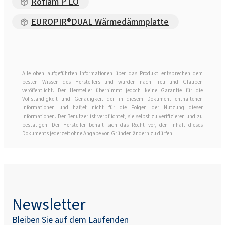
Roflam P LO
EUROPIR®DUAL Wärmedämmplatte
Alle oben aufgeführten Informationen über das Produkt entsprechen dem
besten Wissen des Herstellers und wurden nach Treu und Glauben
veröffentlicht. Der Hersteller übernimmt jedoch keine Garantie für die
Vollständigkeit und Genauigkeit der in diesem Dokument enthaltenen
Informationen und haftet nicht für die Folgen der Nutzung dieser
Informationen. Der Benutzer ist verpflichtet, sie selbst zu verifizieren und zu
bestätigen. Der Hersteller behält sich das Recht vor, den Inhalt dieses
Dokuments jederzeit ohne Angabe von Gründen ändern zu dürfen.
Newsletter
Bleiben Sie auf dem Laufenden