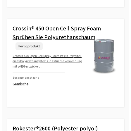
Crossin® 450 Open Cell Spray Foam -
Sprühen Sie Polyurethanschaum
Fertigprodukt
Crossin 450 Open Cell Spray Foam ist ein Polyolteil
eines Polyurethansystems, das für die Verwendung
mit pMDI entwickelt...
Zusammensetzung
Gemische
Rokester®2600 (Polyester polyol)