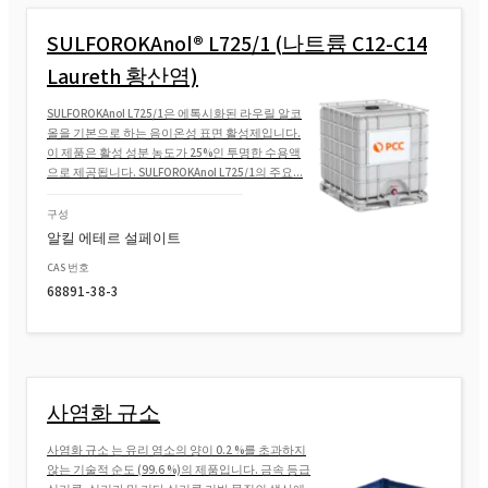
SULFOROKAnol® L725/1 (나트륨 C12-C14
Laureth 황산염)
SULFOROKAnol L725/1은 에톡시화된 라우릴 알코
올을 기본으로 하는 음이온성 표면 활성제입니다.
이 제품은 활성 성분 농도가 25%인 투명한 수용액
으로 제공됩니다. SULFOROKAnol L725/1의 주요...
구성
알킬 에테르 설페이트
CAS 번호
68891-38-3
사염화 규소
사염화 규소 는 유리 염소의 양이 0.2 %를 초과하지
않는 기술적 순도 (99.6 %)의 제품입니다. 금속 등급