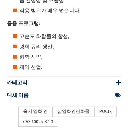
품 안정성 및 효율성
적용 범위가 매우 넓습니다.
응용 프로그램:
고순도 화합물의 합성,
광학 유리 생산,
화학 시약,
제약 산업.
카테고리
대체 이름
옥시 염화 인
삼염화인산화물
POCl
3
CAS 10025-87-3