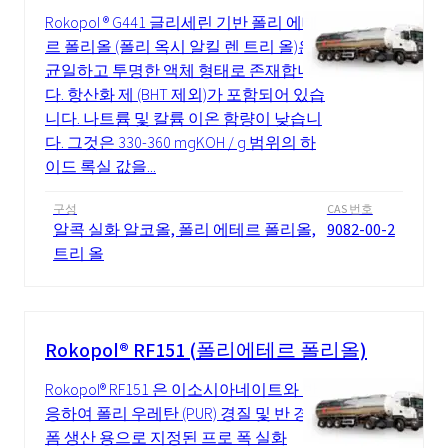
Rokopol ® G441 글리세린 기반 폴리 에테
르 폴리올 (폴리 옥시 알킬 렌 트리 올)은
균일하고 투명한 액체 형태로 존재합니
다. 항산화 제 (BHT 제외)가 포함되어 있습
니다. 나트륨 및 칼륨 이온 함량이 낮습니
다. 그것은 330-360 mgKOH / g 범위의 하
이드 록실 값을...
구성
CAS 번호
알콕 실화 알코올, 폴리 에테르 폴리올,
9082-00-2
트리 올
Rokopol® RF151 (폴리에테르 폴리올)
Rokopol® RF151 은 이소시아네이트와 반
응하여 폴리 우레탄 (PUR) 경질 및 반 경질
폼 생산 용으로 지정된 프로 폭 실화