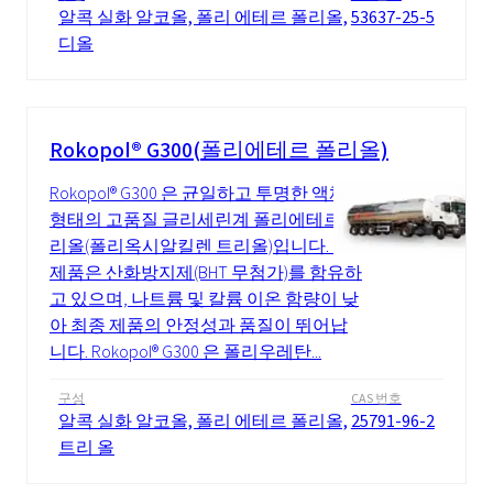
알콕 실화 알코올, 폴리 에테르 폴리올,
53637-25-5
디올
Rokopol® G300(폴리에테르 폴리올)
Rokopol® G300 은 균일하고 투명한 액체
형태의 고품질 글리세린계 폴리에테르 폴
리올(폴리옥시알킬렌 트리올)입니다. 이
제품은 산화방지제(BHT 무첨가)를 함유하
고 있으며, 나트륨 및 칼륨 이온 함량이 낮
아 최종 제품의 안정성과 품질이 뛰어납
니다. Rokopol® G300 은 폴리우레탄...
구성
CAS 번호
알콕 실화 알코올, 폴리 에테르 폴리올,
25791-96-2
트리 올