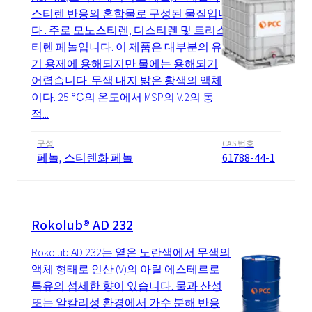
스티렌 반응의 혼합물로 구성된 물질입니
다 . 주로 모노스티렌, 디스티렌 및 트리스
티렌 페놀입니다. 이 제품은 대부분의 유
기 용제에 용해되지만 물에는 용해되기
어렵습니다. 무색 내지 밝은 황색의 액체
이다. 25 ℃의 온도에서 MSP의 V.2의 동
적...
구성
CAS 번호
페놀, 스티렌화 페놀
61788-44-1
Rokolub® AD 232
Rokolub AD 232는 옅은 노란색에서 무색의
액체 형태로 인산 (V)의 아릴 에스테르로
특유의 섬세한 향이 있습니다. 물과 산성
또는 알칼리성 환경에서 가수 분해 반응