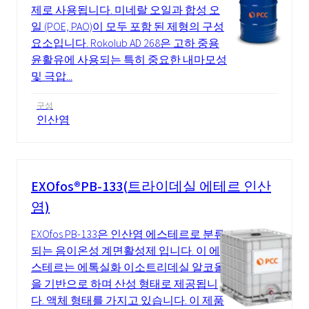
제로 사용됩니다. 미네랄 오일과 합성 오
일 (POE, PAO)이 모두 포함 된 제형의 구성
요소입니다. Rokolub AD 268은 고하 중용
윤활유에 사용되는 특히 중요한 내마모성
및 극압...
구성
인산염
EXOfos®PB-133(트라이데실 에테르 인산
염)
EXOfos PB-133은 인산염 에스테르로 분류
되는 음이온성 계면활성제 입니다. 이 에
스테르는 에톡실화 이소트리데실 알코올
을 기반으로 하며 산성 형태로 제공됩니
다. 액체 형태를 가지고 있습니다. 이 제품