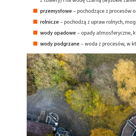
z toalety) i na wodę czarną (wysokie zanie
przemysłowe
– pochodzące z procesów o
rolnicze
– pochodzą z upraw rolnych, mogą
wody opadowe
– opady atmosferyczne, kt
wody podgrzane
– woda z procesów, w kt