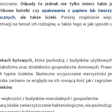
retanowych
Uszczelniacze
iszczania.
Odpady to jednak nie tylko śmieci takie j
stikowe butelki czy
opakowania z papieru lub tworz
ucznych
, ale także ścieki.
Poniżej znajdziecie więc
ormacji na temat ich rodzajów, a także tego w jaki sposób s
iekach bytowych
, które pochodzą z budynków użytkowych
etabolizmu oraz działalności gospodarstw domowych. Praw
h typów ścieków. Skuteczne oczyszczanie nieczystości je
ka zarówno ze względu na ich rosnącą ilość jak i zagrożen
cieków:
 większości z budynków mieszkalnych i gospodarstw
rą (niskie zanieczyszczenie bakteriologiczne, nie pochodzą