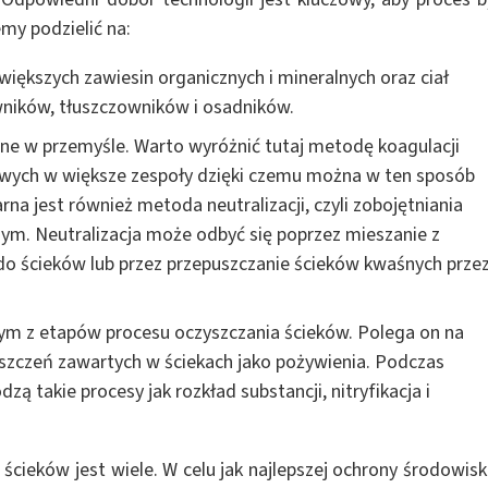
y podzielić na:
większych zawiesin organicznych i mineralnych oraz ciał
owników, tłuszczowników i osadników.
ne w przemyśle. Warto wyróżnić tutaj metodę koagulacji
dowych w większe zespoły dzięki czemu można w ten sposób
na jest również metoda neutralizacji, czyli zobojętniania
ym. Neutralizacja może odbyć się poprzez mieszanie z
o ścieków lub przez przepuszczanie ścieków kwaśnych prze
nym z etapów procesu oczyszczania ścieków. Polega on na
szczeń zawartych w ściekach jako pożywienia. Podczas
ą takie procesy jak rozkład substancji, nitryfikacja i
cieków jest wiele. W celu jak najlepszej ochrony środowisk