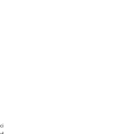
ci
ył