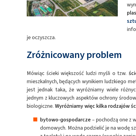
Surowce do żeli poliu
wyn
pla
szt
inf
je oczyszcza.
Zróżnicowany problem
Mówiąc ścieki większość ludzi myśli o tzw.
śc
mieszkalnych, będących wynikiem ludzkiego m
jest jednak taka, że wyróżniamy wiele różnyc
jednym z kluczowych aspektów ochrony środowis
biologiczne.
Wyróżniamy więc kilka rodzajów ś
bytowo-gospodarcze
– pochodzą one z w
domowych. Można podzielić je na wodę sza