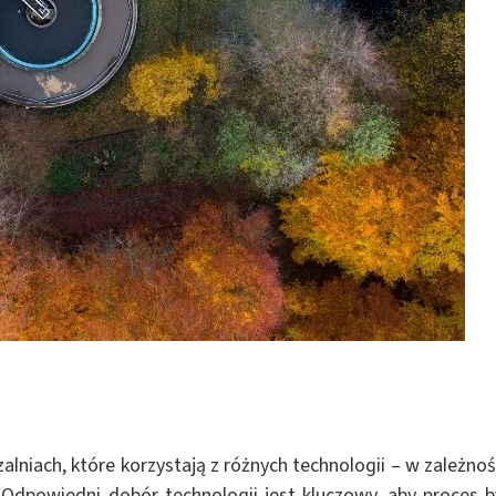
lniach, które korzystają z różnych technologii – w zależnoś
 Odpowiedni dobór technologii jest kluczowy, aby proces b