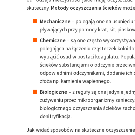
skuteczny.
Metody oczyszczania ścieków
możem
Mechaniczne
– polegają one na usunięciu 
pływających przy pomocy krat, sit, piask
Chemiczne
– są one często wykorzystywa
polegająca na łączeniu cząsteczek koloi
wytrącić osad w postaci koagulatu. Popular
ścieków substancjami o odczynie przeciwn
odpowiednimi odczynnikami, dodanie ich d
złoża np. kamienia wapiennego.
Biologiczne
– z reguły są one jedynie jed
zużywaniu przez mikroorganizmy zanieczy
biologicznego oczyszczania ścieków zachodz
denitryfikacja.
Jak widać sposobów na skuteczne oczyszczenie ś