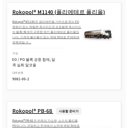
Rokopol® M1140 (폴리에테르 폴리올)
Rokopol® GS484 (폴리에테르 폴리올)
Rokopol® M1140 은 글리세린을 기반으로 하는 EO
캡핑이 있는 에틸렌 옥사이드와 프로필렌 옥사이드
의 블록/통계적 공중합 체인 폴리에테르 폴리올입
Rokopol® M1140 (폴리에테르 폴리올)
니다. 기계적 불순물이 없는 액체 형태로 존재하며
유백색일 수...
Rokopol® M1145 (폴리에테르 폴리올)
구성
EO / PO 블록 공중 합체, 알
콕 실화 알코올
Rokopol® M1170 (폴리에테르 폴리올)
CAS 번호
9082-00-2
Rokopol® M1180 (폴리에테르 폴리올)
Rokopol® M5000 (폴리에테르 폴리올)
Rokopol® PB-68
사용할 준비가
Rokopol® PB-68 은 반응성 가소제, 소수성 폴리올,
PO입니다. 균일하고 무색에서 노란색 액체 형태로
Rokopol® M5020 (폴리에테르 폴리올)