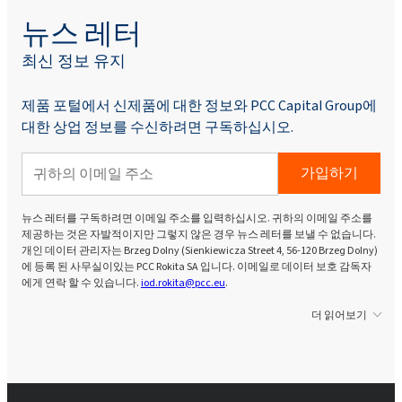
Rokopol® RF551(폴리에테르 폴리올)
뉴스 레터
최신 정보 유지
Rokopol® V700 (폴리에테르 폴리올)
제품 포털에서 신제품에 대한 정보와 PCC Capital Group에
대한 상업 정보를 수신하려면 구독하십시오.
Rokopol® iCan 2432
가입하기
Rokopol® iCan 2770
뉴스 레터를 구독하려면 이메일 주소를 입력하십시오. 귀하의 이메일 주소를
제공하는 것은 자발적이지만 그렇지 않은 경우 뉴스 레터를 보낼 수 없습니다.
개인 데이터 관리자는 Brzeg Dolny (Sienkiewicza Street 4, 56-120 Brzeg Dolny)
Rokopol® iCan 4100
에 등록 된 사무실이있는 PCC Rokita SA 입니다. 이메일로 데이터 보호 감독자
에게 연락 할 수 있습니다.
iod.rokita@pcc.eu
.
더 읽어보기
Rokopol® vTec 770 (폴리에테르 폴리올)
Rokopol® vTec 8860 (폴리에테르 폴리올)