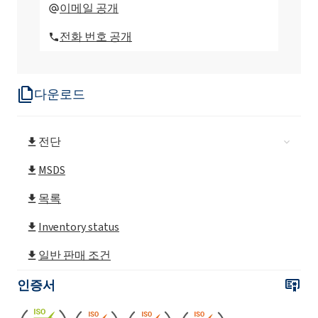
Rokopol® T (폴리에테르 폴리올)
이메일 공개
전화 번호 공개
Rokopol® iPol H
다운로드
Rokopol® D1002(프로필렌 글리콜)
전단
Rokopol® D2002(폴리에테르폴리올)
MSDS
Rokopol® D450 (폴리에테르 폴리올)
목록
Inventory status
Rokopol® DE2020
일반 판매 조건
인증서
Rokopol® DE320(프로필렌 글리콜)