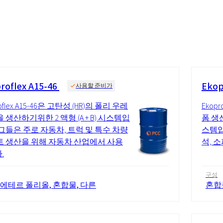
.
roflex A15-46
Ekop
사용할 준비가
roflex A15-46은 고탄성 (HR)의 폴리 우레
Ekopr
 생산하기위한 2 액형 (A + B) 시스템입
폼 생
 그들은 주로 자동차, 트럭 및 특수 차량
스템입
트 생산을 위해 자동차 산업에서 사용
석, 
.
구성
 에테르 폴리올, 혼합물, 다른
혼합