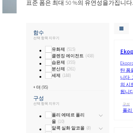
표준 폼은 최대 50 %의 유연성을가집니다
함수
선택 항목 지우기
유화제
515
Ekop
클렌징 에이전트
438
습윤제
355
Ekop
분산제
261
탄 폼을
세제
188
니다.
의 시
+ 더 (
95
)
됩니다
구성
선택 항목 지우기
구성
폴리
폴리 에테르 폴리
올
10
알콕 실화 알코올
8