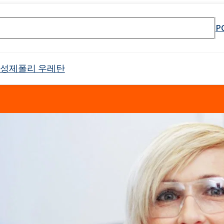
P
활성제
폴리 우레탄
셀 스프레이 폼
Crossin® 하드 36
원료
매트리스 및 쿠션
PU 단열 시스템
냉장 트럭
태닝 산업
물 및 폐수 처리
식품 산업 설치용 청소 제품
전자 산업
고무 과립 접착제
API 생산을위한 원료
목재 모방
건설 용 접착제
음향 절연
첨가제 패키지
식품 포장용 첨가제
하위 범주를 포함한 
리본드 폼 접착제
제약용 용매
오일 얼룩 제거
바로 사용 가능한 제품
소방제 원료
야금 산업
Crossin® 애틱 소프트
Poliurethane 시스템
난연제
배터리 및 축전지
남성 케어
바디 클렌징 화장품
제
가구 청소 및 관리 제품
양쪽 성 계면 활성제
클로랄칼리
보조제
차량 청소 및 관리
인쇄
포장
표백제
Ekoprodur®S0310/E
 번호 검색 엔진
 에톡실화)
Roflex T45(가소제 및 난연제)
 프리 인계 난연제
SULFOROKAnol® L430/1 - 음이온 유화제
범용 접착제
목재 산업
샌드위치 패널용 접착
드릴링 및 터널링
Ekoprodur®S0541
이
차체 패널, 범퍼, 미러 하우징
필터
라이머
얼굴 관리
애완동물 관리
ate 80)
POLIkol 4000정(PEG-90)