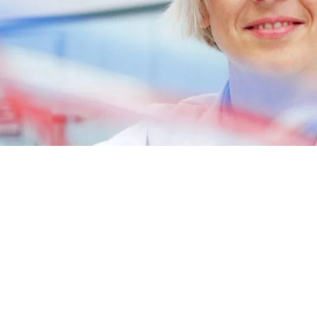
변기 액
엽면비료
석고 보드 및 석고 첨가제
스프레이 폼 단열재
차아염소산나트륨
암반 보강용 접착제
전자공학 및 기술 응용
헤어 케어
0 캐스터 오일)
ROKAnol ID7(Isodeceth-7)
가성소다 플레이크
코올, C12-15, 에톡실화
ROKAnol®LP3135(폴리옥시알킬렌 글리콜
다목적 제품
에테르)
시스템
전선 및 케이블 절연
절연 보드
PEG-11 피마자유
C9-11 파레스-8
폴리우레탄 겔의 원료
첨가제
트리클로로실란
단단한 표면 세척제
목재 세척 및 관리
소르비탄 Oleate
PEG-12
화학 앵커
파이프 커버
욕실 세정제
식기 세척기 세제