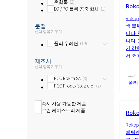
혼합물
2
Rok
EO / PO 블록 공중 합체
1
Roko
분절
색 불
선택 항목 지우기
니다.
니다. 
폴리 우레탄
10
기 값
서 35
제조사
선택 항목 지우기
구성
PCC Rokita SA
8
폴리
PCC Prodex Sp. z o.o.
2
즉시 사용 가능한 제품
그린 케미스트리 제품
Rok
Roko
에틸렌