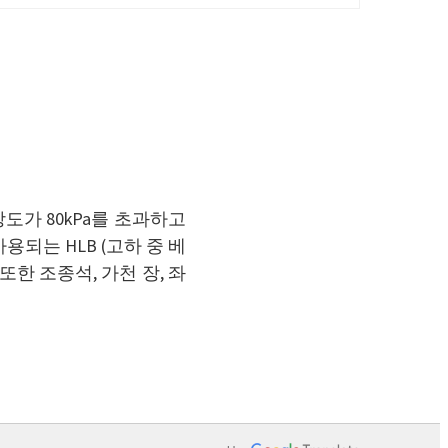
강도가 80kPa를 초과하고
용되는 HLB (고하 중 베
한 조종석, 가천 장, 좌