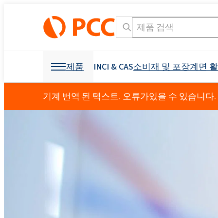
제품
INCI & CAS
소비재 및 포장
계면 
화학 원료
화학 원료
소비재 및 포장
계면 활성제
폴리 우레탄
기계 번역 된 텍스트. 오류가있을 수 있습니다.
개인 관리 및 홈 케어
Crossin® 450 오픈 
가구 산업
OCF (일 액형 폼)
기타 응용
섬유 산업
광업 및 드릴링
제형용 원료
소독 제품
냉동 산업 및 가전
접착제 생산을 위한 
발포제
덮개를 씌운 가구
부형제
건축 및 건설
Crossin® 하드 50
폴리 에스테르 폴리올
폴리 에테르 폴리올
구강 관리
직물 얼룩 제거제
음이온 성 계면 활성
원료 및 중간체
식물 보호 제품
I & I 청소
덧신
액체 비누
비이 온성 계면 활성제
분산액 및 수지
교통
건강 보조 식품
소포제
농약
Ekoprodur® 1331B2
INCI 이름 검색 엔진
CAS
EXOstat 187(지방산,
Roflam B7 - 할로겐
섬유 및 가죽
기타 응용
방수
전력 산업
Ekoprodur®S0331FL
좌석, 머리 받침, 팔걸
아기 케어
ROKwinol 80 (Polysorb
스프레이 단열재