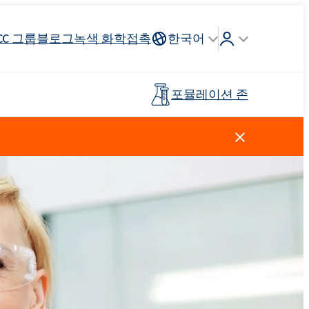
CC 그룹
블로그
녹색 화학
접촉
한국어
포뮬레이션 존
Crossin® 하드 40
리튬 이온
인조가죽
건축 도자기
조종석, 헤드 라이닝, 스티어링
연료 산업
목재 접착제
프리폴리머
휠
스킨 케어
주방 세제
양이온 성 계면 활성제
클로로실란
살포 비료
페인트 및 코팅
플라스틱
탈지제
Ekoprodur®S0330
Rostabil TTDP-V(특수 공정 안정제)
EXOdis PC800 - 범용 분산 및 습윤제
제 및 프
사전 절연 파이프
스포츠 및 레크리에이션 표면
Ekoprodur®S10-HP
용 접착제
친밀한 위생
Roflex T70L(가소제 및 난연제)