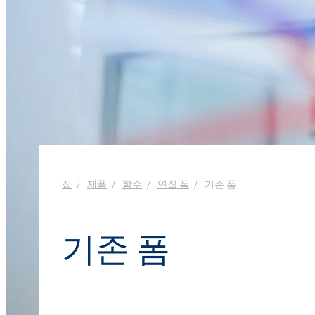
욕실 클리너
창문 클리너
Ekoprodur® S11E-MAX
화학 시약
생체자극제
에너지 및 자원
클로랄칼리
윤활제 및 금속 가공 유체
샌드위치 패널
염소
실란트
향수
음식 산업
ROKAcet R40(PEG-4
가성소다
전자 및 전기 산업
ROKAnol®LP3943 (알
섬유 유연제 및 농축액
프로폭실화)
클로로실란
접착제 및 실란트
열 및 음향 스프레이 
PEG-26 피마자유
ROKAnol®NL6
폴리우레아
사염화 규소
제약
다목적 세정제
Polysorbate 20
청소 및 세탁
집
제품
함수
연질 폼
기존 폼
코팅 및 잉크
PEG-4
파이프 내 단열재
액체 및 젤 세척
펄프 및 제지
기존 폼
손 설거지 세제
플라스틱 및 고무
화재 예방