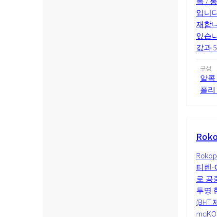
록 /
입니다
재합니
있습니다
값과 54
구성
알콕 
폴리
Roko
Roko
티렌-
로 공
투명 
(BHT
mgK