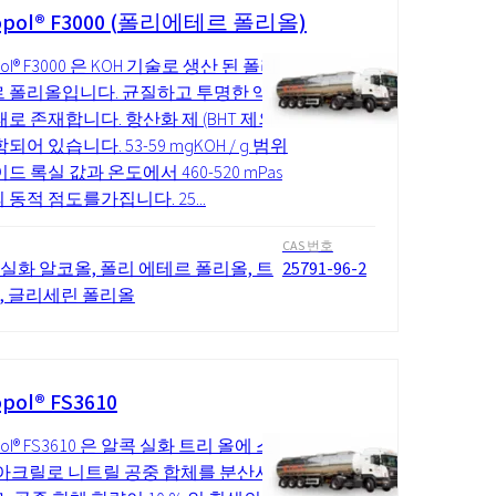
opol® F3000 (폴리에테르 폴리올)
pol® F3000 은 KOH 기술로 생산 된 폴리
 폴리올입니다. 균질하고 투명한 액체
태로 존재합니다. 항산화 제 (BHT 제외)
되어 있습니다. 53-59 mgKOH / g 범위
드 록실 값과 온도에서 460-520 mPas
 동적 점도를가집니다. 25...
CAS 번호
 실화 알코올, 폴리 에테르 폴리올, 트
25791-96-2
올, 글리세린 폴리올
pol® FS3610
pol® FS3610 은 알콕 실화 트리 올에 스
아크릴로 니트릴 공중 합체를 분산시킨