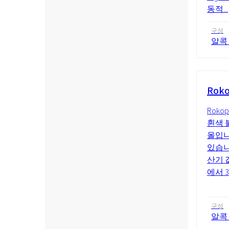
동적...
구성
알콕
Roko
Roko
흰색 
올입니
있습니다
산기 
에서 30
구성
알콕