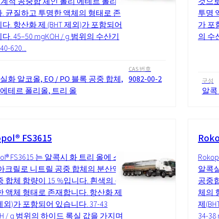
 통계적 공중합 체인 폴리 에테르 폴리올
것으로
. 균질하고 투명한 액체의 형태로 존
투명 
다. 항산화 제 (BHT 제외)가 포함되어
가 포함
. 45–50 mgKOH / g 범위의 수산기
의 수산
0-620...
CAS 번호
실화 알코올, EO / PO 블록 공중 합체,
9082-00-2
구성
 에테르 폴리올, 트리 올
알콕
pol® FS3615
Roko
pol® FS3615 는 알콕시 화 트리 올에 스
Roko
아크릴로 니트릴 공중 합체의 분산액으
알콕실
중 합체 함량이 15 %입니다. 흰색의 불
공중합
한 액체 형태로 존재합니다. 항산화 제
체의 
 제외)가 포함되어 있습니다. 37-43
제(B
OH / g 범위의 하이드 록실 값을 가지며
34-3