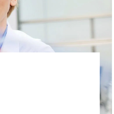
주방용 액체 및 로션
아스팔트 첨가제
염산
 분야
편안함과 인체공학
ROKAmer 2000
모노 클로로 아세트산
ROSULfan®E (2-에틸헥실황산나트륨)
식기 세척기 제품
콘크리트 및 모르타르 첨가제
PEG-40 피마자유
ROKAnol®GA8 (C10 알코올, 에톡실화)
테트라에톡시실란
세탁 세제
코코베타인
Deceth-5
주방 세제