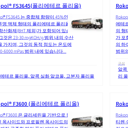
opol® FS3645(폴리에테르 폴리올)
Rok
pol® FS3645 는 중합체 함량이 45%인 흰
Roko
투명 액체 형태의 폴리에테르 폴리올입
에테르
 항산화제(BHT 제외)가 포함되어 있습
의 형
그것은 23-30 mgKOH/g 범위 내의 수산
가 포함
을 가지며, 그것의 동적 점도는 온도에
의 하이
00-6000 mPas 범위 내에 있습니다....
범위의
구성
알콕
 에테르 폴리올, 알콕 실화 알코올, 고분자 폴리올
리 
opol® F3600 (폴리에테르 폴리올)
Roko
pol® F3600 은 글리세린을 기반으로 한
Roko
 옥사이드와 프로필렌 옥사이드의 블
티렌-