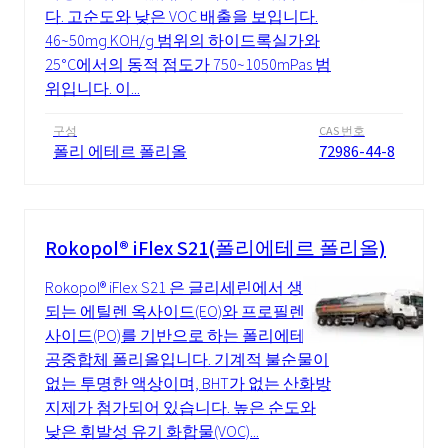
다. 고순도와 낮은 VOC 배출을 보입니다.
46~50mg KOH/g 범위의 하이드록실가와
25°C에서의 동적 점도가 750~1050mPas 범
위입니다. 이...
구성
CAS 번호
폴리 에테르 폴리올
72986-44-8
Rokopol® iFlex S21(폴리에테르 폴리올)
Rokopol® iFlex S21 은 글리세린에서 생산
되는 에틸렌 옥사이드(EO)와 프로필렌 옥
사이드(PO)를 기반으로 하는 폴리에테르
공중합체 폴리올입니다. 기계적 불순물이
없는 투명한 액상이며, BHT가 없는 산화방
지제가 첨가되어 있습니다. 높은 순도와
낮은 휘발성 유기 화합물(VOC)...