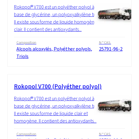
Rokopol® V700 est un polyéther polyol à
base de glycérine, un polyoxyalkylène triol.
Il existe sous forme de liquide homogène et
clair. Il contient des antioxydants...
Composition
N ° CAS.
Alcools alcoxylés, Polyéther polyols,
25791-96-2
Triols
Rokopol V700 (Polyéther polyol)
Rokopol® V700 est un polyéther polyol à
base de glycérine, un polyoxyalkylène triol.
Il existe sous forme de liquide clair et
homogène. Il contient des antioxydants...
Composition
N ° CAS.