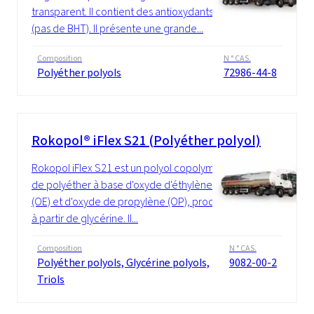
transparent. Il contient des antioxydants
(pas de BHT). Il présente une grande...
Composition
N ° CAS.
Polyéther polyols
72986-44-8
Rokopol® iFlex S21 (Polyéther polyol)
Rokopol iFlex S21 est un polyol copolymère
de polyéther à base d'oxyde d'éthylène
(OE) et d'oxyde de propylène (OP), produit
à partir de glycérine. Il...
Composition
N ° CAS.
Polyéther polyols, Glycérine polyols,
9082-00-2
Triols