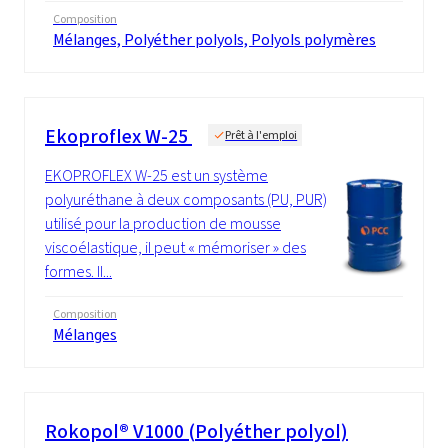
Composition
Mélanges, Polyéther polyols, Polyols polymères
Ekoproflex W-25
Prêt à l'emploi
EKOPROFLEX W-25 est un système
polyuréthane à deux composants (PU, PUR)
utilisé pour la production de mousse
viscoélastique, il peut « mémoriser » des
formes. Il...
Composition
Mélanges
Rokopol® V1000 (Polyéther polyol)