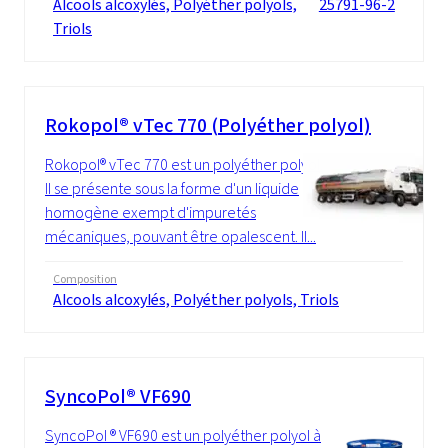
Alcools alcoxylés, Polyéther polyols,
25791-96-2
Triols
Rokopol® vTec 770 (Polyéther polyol)
Rokopol® vTec 770 est un polyéther polyol.
Il se présente sous la forme d'un liquide
homogène exempt d'impuretés
mécaniques, pouvant être opalescent. Il...
Composition
Alcools alcoxylés, Polyéther polyols, Triols
SyncoPol® VF690
SyncoPol ® VF690 est un polyéther polyol à