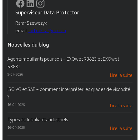
Superviseur Data Protector
Rafał Szewczyk
email:
iod.rokita@pcc.eu
Nouvelles du blog
Agents mouillants pour sols – EXOwet R3823 et EXOwet
R3831
9-07-2026
Lire la suite
ISO VG et SAE – comment interpréter les grades de viscosité
?
16-04-2026
Lire la suite
Types de lubrifiants industriels
16-04-2026
Lire la suite