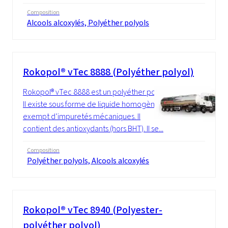
Composition
Alcools alcoxylés, Polyéther polyols
Rokopol® vTec 8888 (Polyéther polyol)
Rokopol® vTec 8888 est un polyéther polyol.
Il existe sous forme de liquide homogène
exempt d’impuretés mécaniques. Il
contient des antioxydants (hors BHT). Il se...
Composition
Polyéther polyols, Alcools alcoxylés
Rokopol® vTec 8940 (Polyester-
polyéther polyol)