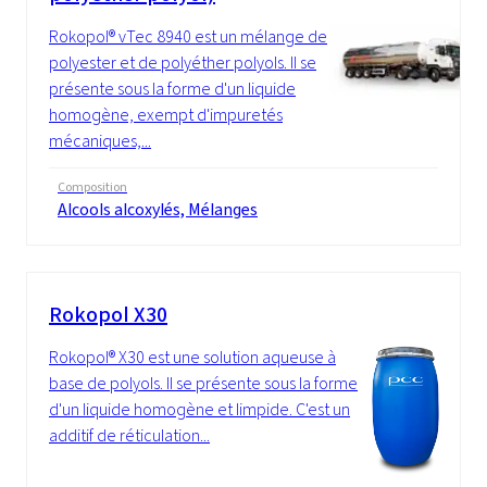
Rokopol® vTec 8940 est un mélange de
polyester et de polyéther polyols. Il se
présente sous la forme d'un liquide
homogène, exempt d'impuretés
mécaniques,...
Composition
Alcools alcoxylés, Mélanges
Rokopol X30
Rokopol® X30 est une solution aqueuse à
base de polyols. Il se présente sous la forme
d'un liquide homogène et limpide. C'est un
additif de réticulation...