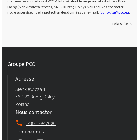
données personnelles est PCC Rokita SA, dont le siège social est situé à Brzeg
Dolny (Sienkiewicza Street 4, 56-120 Brzeg Dolny). Vous pouvez contacter
notre superviseur de la protection des données par e-mail:
iod.rokita@pcc.eu
.
Lire la suite
Groupe PCC
Adresse
Sienkiewicza 4
56-120 Brzeg Dolny
Poland
Nous contacter
+48717942000
Trouve nous