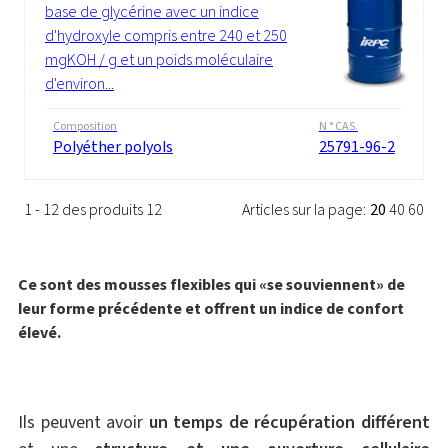
base de glycérine avec un indice
d'hydroxyle compris entre 240 et 250
mgKOH / g et un poids moléculaire
d'environ...
Composition
N ° CAS.
Polyéther polyols
25791-96-2
1 - 12 des produits 12
Articles sur la page:
20
40
60
Ce sont des mousses flexibles qui «se souviennent» de
leur forme précédente et offrent un indice de confort
élevé.
Ils peuvent avoir
un temps de récupération différent