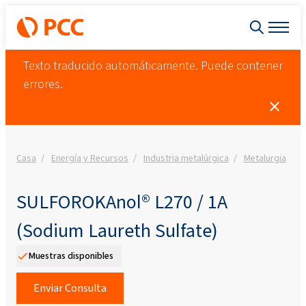
Texto traducido automáticamente. Puede contener
errores.
Casa
Energía y Recursos
Industria metalúrgica
Metalurgia
S
SULFOROKAnol® L270 / 1A
(Sodium Laureth Sulfate)
Muestras disponibles
Enviar Consulta