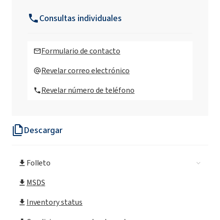
Sulfate Propilenglicol)
Consultas individuales
SULFOROKAnol®A325 / 1 ( Laureth sulfato
de amonio)
Formulario de contacto
SULFOROKAnol( Sodium Decyl Sulfate
Revelar correo electrónico
etoxilado)
Revelar número de teléfono
SULFOROKAnol® L170 / 1 MB (Sodio C12-C14
Laureth Sulfato)
Descargar
SULFOROKAnol® L225 / 1 MB (Sodio C12-C14
Laureth Sulfato)
Folleto
SULFOROKAnol® L227 / 1 MB (Sodio C12-C14
Laureth Sulfato)
MSDS
Inventory status
SULFOROKAnol® L270 / 1 MB (Sodio C12-C14
Laureth Sulfato)