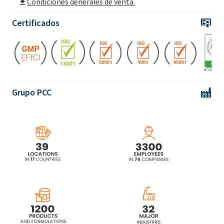
Condiciones generales de venta.
SULFOROKAnol® L270 / 1A MB (Sodio C12-
Certificados
C14 Laureth Sulfato)
SULFOROKAnol® L430 / 1 ( Laureth sulfato
de sodio C12-C14)
SULFOROKAnol®
L170 / 1 (Sodio C12-C14
Grupo PCC
Laureth Sulfato)
SULFOROKAnol® L225 / 1 ( Laureth sulfato
de sodio C12-C14)
SULFOROKAnol® L227 / 1 (Sodio C12-C14
Laureth Sulfato)
SULFOROKAnol®L270 / 1 (Sodio C12-C14
Laureth Sulfato)