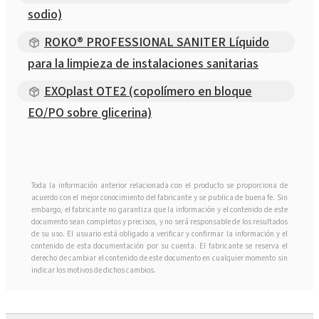
sodio)
ROKO® PROFESSIONAL SANITER Líquido
para la limpieza de instalaciones sanitarias
EXOplast OTE2 (copolímero en bloque
EO/PO sobre glicerina)
Toda la información anterior relacionada con el producto se proporciona de
acuerdo con el mejor conocimiento del fabricante y se publica de buena fe. Sin
embargo, el fabricante no garantiza que la información y el contenido de este
documento sean completos y precisos, y no será responsable de los resultados
de su uso. El usuario está obligado a verificar y confirmar la información y el
contenido de esta documentación por su cuenta. El fabricante se reserva el
derecho de cambiar el contenido de este documento en cualquier momento sin
indicar los motivos de dichos cambios.