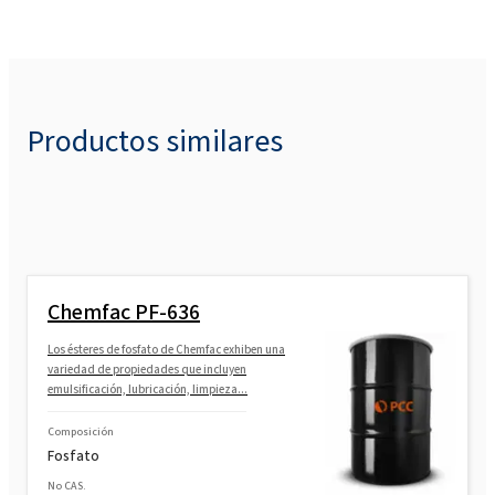
SULFOROKAnol®L327 (Sulfato de sodio C12-
15 Pareth )
SULFOROKAnol®
L327 / 1 (Sodio C12-C14
Laureth Sulfato)
Productos similares
SULFOROKAnol®
L370 (Sulfato de sodio
C12-C15 Pareth )
SULFOROKAnol®L370 / 1 (Sodio C12-C14
Laureth Sulfato)
Chemfac PF-636
SULFOROKAnol® D232P MB ( Sodium Decyl
Sulfate etoxilado)
Los ésteres de fosfato de Chemfac exhiben una
variedad de propiedades que incluyen
emulsificación, lubricación, limpieza...
SULFOROKAnol®N232P (sal de Na AES C9-11)
Composición
Fosfato
SULFOROKAnol® L725 / 1 ( Laureth sulfato
de sodio C12-C14)
No CAS.