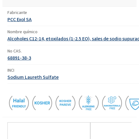
Fabricante
PCC Exol SA
Nombre químico
Alcoholes C12-14, etoxilados (1-2.5 EO), sales de sodio supura
No CAS.
68891-38-3
INCI
Sodium Laureth Sulfate