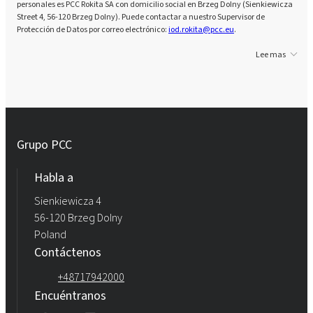
personales es PCC Rokita SA con domicilio social en Brzeg Dolny (Sienkiewicza
Street 4, 56-120 Brzeg Dolny). Puede contactar a nuestro Supervisor de
Protección de Datos por correo electrónico:
iod.rokita@pcc.eu
.
Lee mas
Grupo PCC
Habla a
Sienkiewicza 4
56-120 Brzeg Dolny
Poland
Contáctenos
+48717942000
Encuéntranos