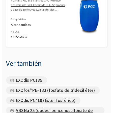
ROKAmid KAD es un tensioactivo no iónico
denominado INCI: Cocamide DEA . Se produce
a base de aceites vegetales naturales....
Composición
Alcanoamidas
No CAS.
68155-07-7
Ver también
EXOdis PC185
EXOfos®PB-133 (fosfato de tridecil éter)
EXOdis PC418 (Éster fosfórico)
ABSNa 25 (dodecilbencenosulfonato de