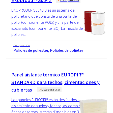
Ekoprodur®S0542
EKOPRODUR S0540 D es un sistema de
poliuretano que consta de una parte de
poliol (componente POLY) y una parte de
isocianato (componente ISO). La mezcla de
polioles...
Composición
Polioles de poliéster, Polioles de poliéter
Panel aislante térmico EUROPIR®
STANDARD para techos, cimentaciones y
cubiertas
Listo para usar
Los paneles EUROPIR® están destinados al
aislamiento de suelos y techos, así como de
áticos y azoteas , y están disponibles en 3