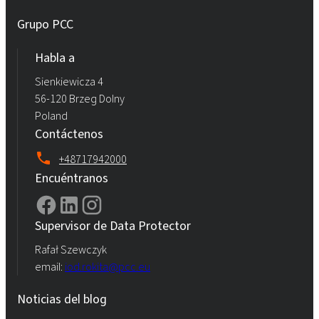
Grupo PCC
Habla a
Sienkiewicza 4
56-120 Brzeg Dolny
Poland
Contáctenos
+48717942000
Encuéntranos
Supervisor de Data Protector
Rafał Szewczyk
email:
iod.rokita@pcc.eu
Noticias del blog