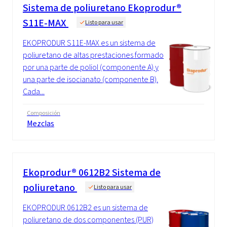
Sistema de poliuretano Ekoprodur®
S11E-MAX
Listo para usar
EKOPRODUR S11E-MAX es un sistema de
poliuretano de altas prestaciones formado
por una parte de poliol (componente A) y
una parte de isocianato (componente B).
Cada...
Composición
Mezclas
Ekoprodur® 0612B2 Sistema de
poliuretano
Listo para usar
EKOPRODUR 0612B2 es un sistema de
poliuretano de dos componentes (PUR)