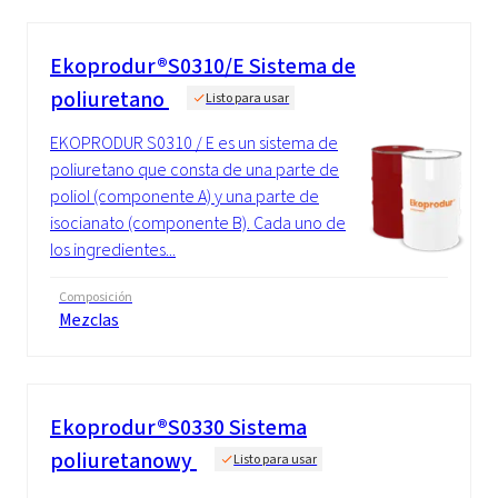
Ekoprodur®S0310/E Sistema de
poliuretano
Listo para usar
EKOPRODUR S0310 / E es un sistema de
poliuretano que consta de una parte de
poliol (componente A) y una parte de
isocianato (componente B). Cada uno de
los ingredientes...
Composición
Mezclas
Ekoprodur®S0330 Sistema
poliuretanowy
Listo para usar