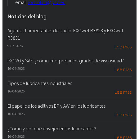
email:
iod.rokita@pcc.eu
Noticias del blog
Agentes humectantes del suelo: EXOwet R3823 y EXOwet
R3831
9-07-2026
Lee mas
ISO VG y SAE: ¿cómo interpretar los grados de viscosidad?
16-04-2026
Lee mas
Tipos de lubricantes industriales
16-04-2026
Lee mas
El papel de los aditivos EP y AW en los lubricantes
16-04-2026
Lee mas
¿Cómo y por qué envejecen los lubricantes?
16-04-2026
Lee mas