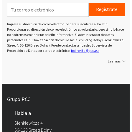
Regístrate
Ingrese su dirección de correo electrónico para suscribirse al boletín.
Proporcionar su dirección de correo electrónico es voluntario, pero si no lo hace,
no podremos enviarle un boletín informativo. El administrador de datos
personales es PCC Rokita SA con domicilio social en Brzeg Dolny (Sienkiewicza
Street 4, 56-120 Brzeg Dolny). Puede contactar a nuestro Supervisor de
Protección de Datos por correo electrónico:
iod.rokita@pcc.eu
.
Lee mas
Grupo PCC
Habla a
Sienkiewicza 4
56-120 Brzeg Dolny