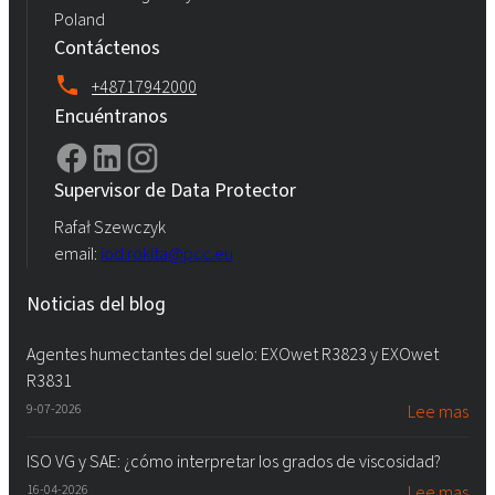
Poland
Contáctenos
+48717942000
Encuéntranos
Supervisor de Data Protector
Rafał Szewczyk
email:
iod.rokita@pcc.eu
Noticias del blog
Agentes humectantes del suelo: EXOwet R3823 y EXOwet
R3831
9-07-2026
Lee mas
ISO VG y SAE: ¿cómo interpretar los grados de viscosidad?
16-04-2026
Lee mas