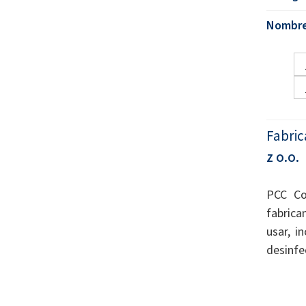
Nombre
Fabric
z o.o.
PCC Co
fabrica
usar, i
desinfe