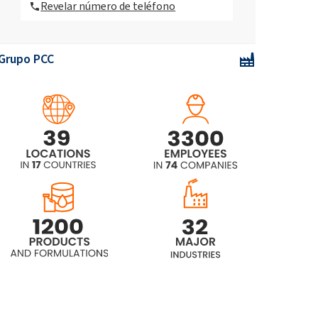
Revelar número de teléfono
valles PROFESSIONAL EKO
STANDARD
Grupo PCC
Jabón cosmético PCC
PROFESSIONAL Lirio de los valles
Jabón cosmético PCC
PROFESSIONAL Rose
Jabón cosmético de manzana
verde PCC PROFESSIONAL
PCC PROFESSIONAL Jabón en
espuma flor de lirio