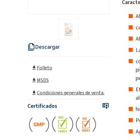
Caracte
A
c
A
Descargar
L
c
Folleto
p
p
MSDS
E
Condiciones generales de venta.
a
Certificados
hi
P
A