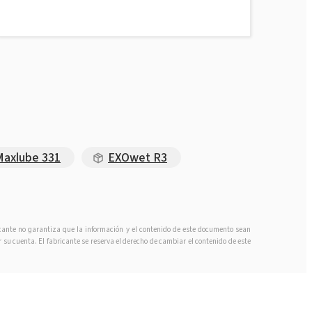
Maxlube 331
EXOwet R3
icante no garantiza que la información y el contenido de este documento sean
 su cuenta. El fabricante se reserva el derecho de cambiar el contenido de este