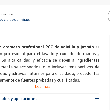
espejos
ón
ate 80)
POLIkol 4000 pastillas (PEG-90)
nas
Fluidos de tocador
Fertilizantes foliares
 químico
ezcla de químicos
hipoclorito de sodio
Electrónica y aplicaciones
Impermeabilización
ía
Industria de la madera
OCF (espuma de un
Protección de la piel
técnicas
componente)
 ricino PEG-40)
ROKAnol ID7 (Isodeceth-7)
escamas de sosa cáustica
ol, C12-15,
ROKAnol®LP3135 (éter de
polioxialquilenglicol)
Productos multipropósito
n cremoso profesional PCC de vainilla y jazmín
es
PEG-11 aceite de ricino
C9-11 PARETH-8
triclorosilano
n profesional para el lavado y cuidado de manos y
Selladores
Perforación y tunelización
Aditivos
Placas de yeso y aditi
Oleate
. Su alta calidad y eficacia se deben a ingredientes
yeso
Detergentes para lavavajillas a
Detergentes para rop
jillas
lmente seleccionados, que incluyen tensioactivos de
mano
PEG-12
lidad y aditivos naturales para el cuidado, procedentes
eles
vamente de fuentes probadas y cualificadas.
Lee mas
ción
Tablero de aislamiento
Tubos preaislados
Limpiadores de superficies
Limpiadores multiuso
duras
ades y aplicaciones.