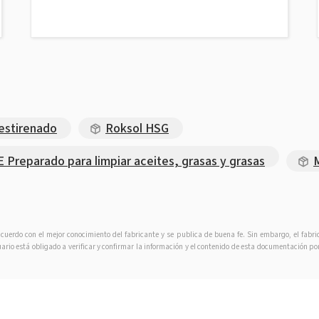
estirenado
Roksol HSG
eparado para limpiar aceites, grasas y grasas
acuerdo con el mejor conocimiento del fabricante y se publica de buena fe. Sin embargo, el fabr
uario está obligado a verificar y confirmar la información y el contenido de esta documentación por