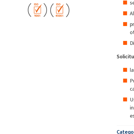
s
A
p
o
D
Solicitu
l
P
c
U
i
e
Catego