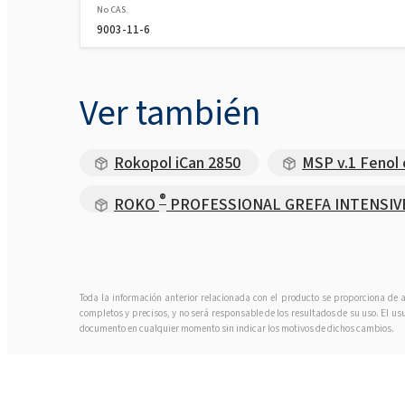
No CAS.
9003-11-6
Ver también
Rokopol iCan 2850
MSP v.1 Fenol 
®
ROKO
PROFESSIONAL GREFA INTENSIVE Pr
Toda la información anterior relacionada con el producto se proporciona de 
completos y precisos, y no será responsable de los resultados de su uso. El us
documento en cualquier momento sin indicar los motivos de dichos cambios.