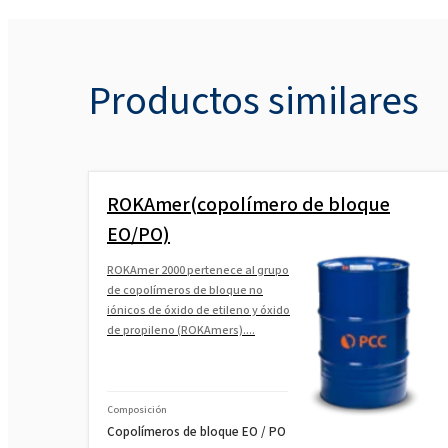
Productos similares
ROKAmer(copolímero de bloque
EO/PO)
ROKAmer 2000 pertenece al grupo
de copolímeros de bloque no
iónicos de óxido de etileno y óxido
de propileno (ROKAmers)....
Composición
Copolímeros de bloque EO / PO