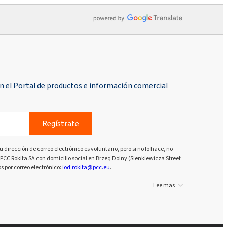
n el Portal de productos e información comercial
Regístrate
u dirección de correo electrónico es voluntario, pero si no lo hace, no
PCC Rokita SA con domicilio social en Brzeg Dolny (Sienkiewicza Street
s por correo electrónico:
iod.rokita@pcc.eu
.
Lee mas