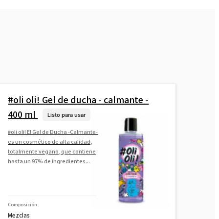
#oli oli! Gel de ducha - calmante -
400 ml
Listo para usar
#oli oli! El Gel de Ducha -Calmante-
es un cosmético de alta calidad,
totalmente vegano, que contiene
hasta un 97% de ingredientes...
Composición
Mezclas