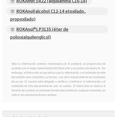
ROKAmin SR22 (alquilamina C16-18)
ROKAnol(alcohol C12-14 etoxilado,
propoxilado)
ROKAnol®LP3135 (éter de
polioxialquilenglicol)
Toda la información anterior relacionada con el producto se proporciona de
acuerdo con el mejor conocimiento del fabricante y se publica de buena fe. Sin
embargo, el fabricante no garantiza que la información y el contenido de este
documento sean completos y precisos, y no será responsable de los resultados
de su uso. El usuario está obligado a verificar y confirmar la información y el
contenido de esta documentación por su cuenta. El fabricante se reserva el
derecho de cambiar el contenido de este documento en cualquier momento sin
indicar los motivos de dichos cambios.