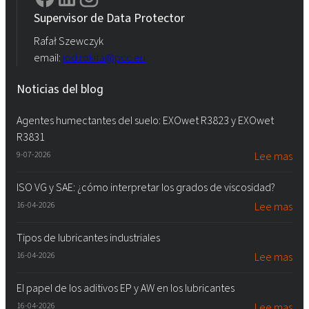
Supervisor de Data Protector
Rafał Szewczyk
email:
iod.rokita@pcc.eu
Noticias del blog
Agentes humectantes del suelo: EXOwet R3823 y EXOwet
R3831
9-07-2026
Lee mas
ISO VG y SAE: ¿cómo interpretar los grados de viscosidad?
16-04-2026
Lee mas
Tipos de lubricantes industriales
16-04-2026
Lee mas
El papel de los aditivos EP y AW en los lubricantes
16-04-2026
Lee mas