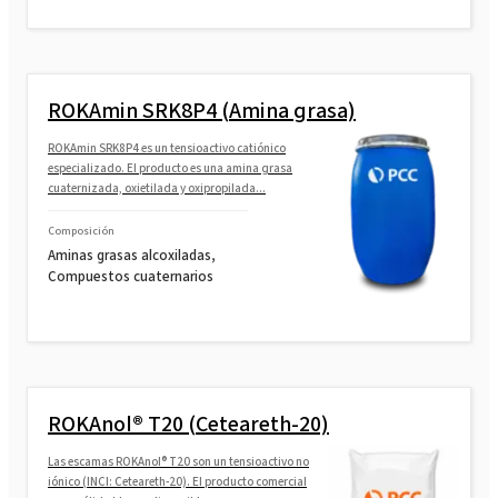
ROKAmin SRK8P4 (Amina grasa)
ROKAmin SRK8P4 es un tensioactivo catiónico
especializado. El producto es una amina grasa
cuaternizada, oxietilada y oxipropilada...
Composición
Aminas grasas alcoxiladas,
Compuestos cuaternarios
ROKAnol® T20 (Ceteareth-20)
Las escamas ROKAnol® T20 son un tensioactivo no
iónico (INCI: Ceteareth-20). El producto comercial