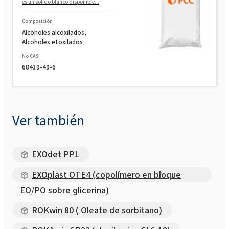
es un sólido blanco disponible...
Composición
Alcoholes alcoxilados,
Alcoholes etoxilados
No CAS.
68439-49-6
Ver también
EXOdet PP1
EXOplast OTE4 (copolímero en bloque
EO/PO sobre glicerina)
ROKwin 80 ( Oleate de sorbitano)