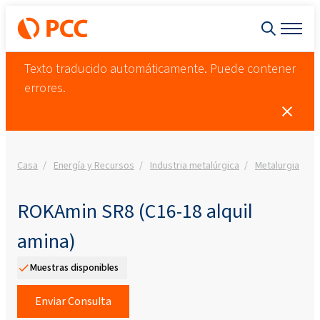
Texto traducido automáticamente. Puede contener
errores.
Casa
Energía y Recursos
Industria metalúrgica
Metalurgia
R
ROKAmin SR8 (C16-18 alquil
amina)
Muestras disponibles
Enviar Consulta