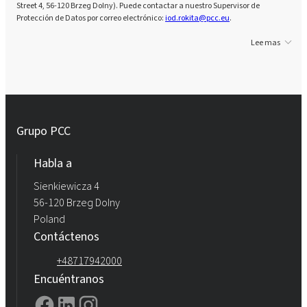
Street 4, 56-120 Brzeg Dolny). Puede contactar a nuestro Supervisor de
Protección de Datos por correo electrónico:
iod.rokita@pcc.eu
.
Lee mas
Grupo PCC
Habla a
Sienkiewicza 4
56-120 Brzeg Dolny
Poland
Contáctenos
+48717942000
Encuéntranos