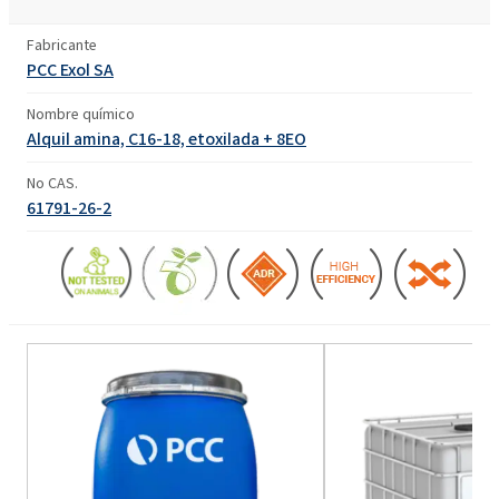
Fabricante
PCC Exol SA
Nombre químico
Alquil amina, C16-18, etoxilada + 8EO
No CAS.
61791-26-2