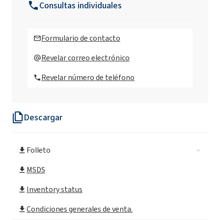
Consultas individuales
ROKAmin SR15 (alquilamina C16-18)
Formulario de contacto
ROKAmin SR22 (alquilamina C16-18)
Revelar correo electrónico
Revelar número de teléfono
ROKAmin SR5 (alquilamina C16-18)
Descargar
ROKAmin SR8P4 (C16-18 alquil amina)
ROKAmin SR8 CONCENTRATE (alquil amina
Folleto
C16-18)
MSDS
ROKAmin SRK8
Inventory status
Condiciones generales de venta.
ROKAmin SRK8P4 (Amina grasa)