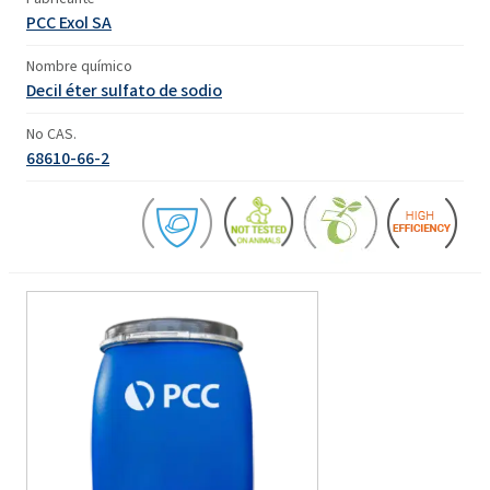
PCC Exol SA
Nombre químico
Decil éter sulfato de sodio
No CAS.
68610-66-2