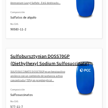
Ammonium Lauryl Sulfate . Está destinado...
Composición
Sulfatos de alquilo
No CAS.
90583-11-2
Sulfobursztynian DOSS70GP
(Diethylhexyl Sodium Sulfosuccinate)
SULFOSUCCINATE DOSS70GP es un tensioactivo
aniónico con un contenido de sustancia activa
concentrada (70%) en propilenglicol...
Composición
Sulfosuccinatos
No CAS.
577-11-7