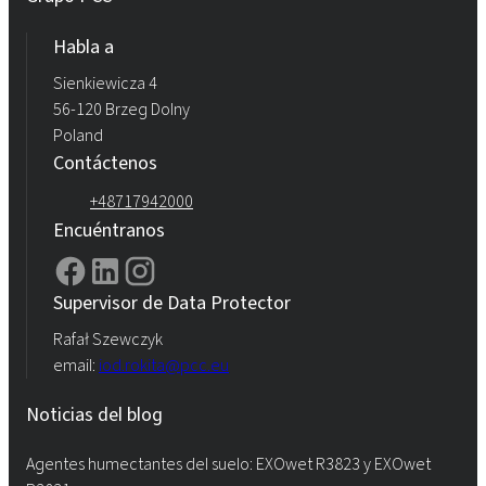
Habla a
Sienkiewicza 4
56-120 Brzeg Dolny
Poland
Contáctenos
+48717942000
Encuéntranos
Supervisor de Data Protector
Rafał Szewczyk
email:
iod.rokita@pcc.eu
Noticias del blog
Agentes humectantes del suelo: EXOwet R3823 y EXOwet