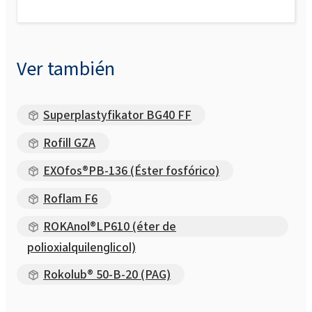
Ver también
Superplastyfikator BG40 FF
Rofill GZA
EXOfos®PB-136 (Éster fosfórico)
Roflam F6
ROKAnol®LP610 (éter de
polioxialquilenglicol)
Rokolub® 50-B-20 (PAG)