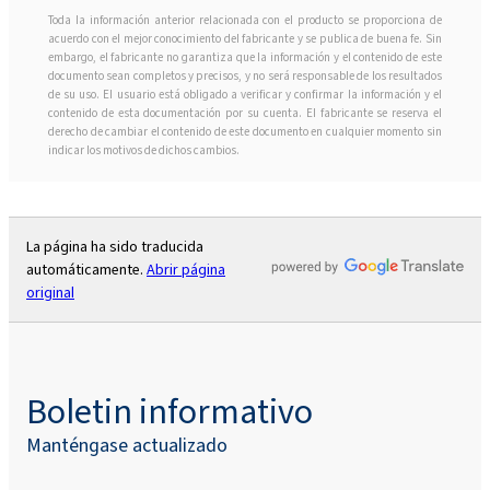
Toda la información anterior relacionada con el producto se proporciona de
acuerdo con el mejor conocimiento del fabricante y se publica de buena fe. Sin
embargo, el fabricante no garantiza que la información y el contenido de este
documento sean completos y precisos, y no será responsable de los resultados
de su uso. El usuario está obligado a verificar y confirmar la información y el
contenido de esta documentación por su cuenta. El fabricante se reserva el
derecho de cambiar el contenido de este documento en cualquier momento sin
indicar los motivos de dichos cambios.
La página ha sido traducida
automáticamente.
Abrir página
original
Boletin informativo
Manténgase actualizado