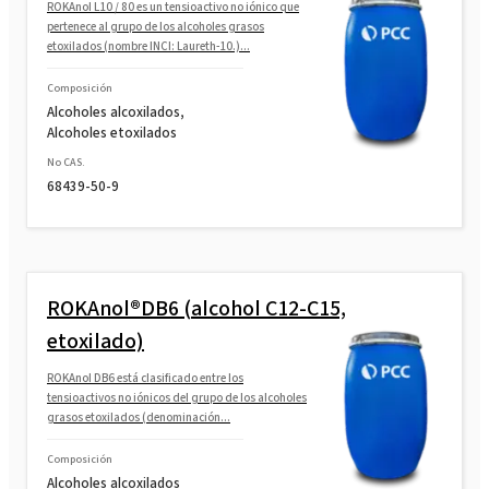
ROKAnol L10 / 80 es un tensioactivo no iónico que
pertenece al grupo de los alcoholes grasos
etoxilados (nombre INCI: Laureth-10.)...
Composición
Alcoholes alcoxilados,
Alcoholes etoxilados
No CAS.
68439-50-9
ROKAnol®DB6 (alcohol C12-C15,
etoxilado)
ROKAnol DB6 está clasificado entre los
tensioactivos no iónicos del grupo de los alcoholes
grasos etoxilados (denominación...
Composición
Alcoholes alcoxilados