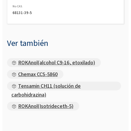
No CAS.
68131-39-5
Ver también
ROKAnol(alcohol C9-16, etoxilado)
Chemax CCS-5860
Tensamin CH11 (solución de
carbohidrazina)
ROKAnol(Isotrideceth-5)