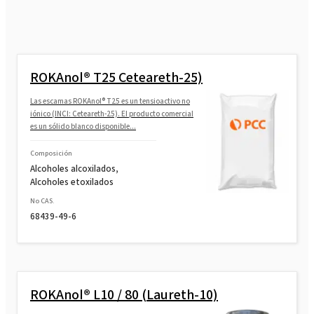
ROKAnol® T25 Ceteareth-25)
Las escamas ROKAnol® T25 es un tensioactivo no
iónico (INCI: Ceteareth-25). El producto comercial
es un sólido blanco disponible...
Composición
Alcoholes alcoxilados,
Alcoholes etoxilados
No CAS.
68439-49-6
ROKAnol® L10 / 80 (Laureth-10)