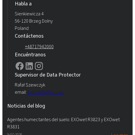
Habla a
Sienkiewicza 4
56-120 Brzeg Dolny
Poland
Contáctenos
+48717942000
Encuéntranos
Supervisor de Data Protector
Rafał Szewczyk
email:
iod.rokita@pcc.eu
Noticias del blog
Agentes humectantes del suelo: EXOwet R3823 y EXOwet
R3831
9-07-2026