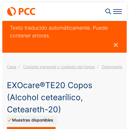
Texto traducido automáticamente. Puede
contener errores.
Casa
Cuidado personal y cuidado del hogar
Detergentes
EXOcare®TE20 Copos
(Alcohol cetearílico,
Ceteareth-20)
Muestras disponibles