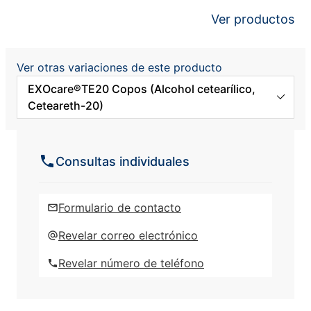
Ver productos
Ver otras variaciones de este producto
EXOcare®TE20 Copos (Alcohol cetearílico,
Ceteareth-20)
EXOcare PC60 (Sodium Laureth
Sulfate, Cocamidopropyl Betaine,
Consultas individuales
coco-glucósido)
EXOcare®TE20 Flakes MB (Alcohol
Formulario de contacto
cetearílico, Ceteareth-20)
Revelar correo electrónico
EXOcare®TE25 Copos (Alcohol
Revelar número de teléfono
cetearílico, Ceteareth-25)
EXOcare®TE25 Flakes MB (Alcohol
cetearílico, Ceteareth-25)