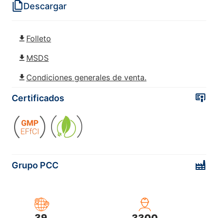
Descargar
EXOcare(Sodium Laureth Sulfate,
cocamida MEA)
Folleto
EXOcare®TEW Flakes (alcohol
MSDS
cetearílico, Ceteareth-18)
Condiciones generales de venta.
EXOcare®TEW Flakes MB (alcohol
Certificados
cetearílico, Ceteareth 18)
Grupo PCC