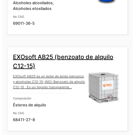
Alcoholes alcoxilados,
Alcoholes etoxilados
No CAS.
69011-36-5
EXOsoft AB25 (benzoato de alquilo
C12-15)
EXOsoft AB25 es un éster de ácido benzoico
y alcoholes C12-15; INCI: Benzoato de alquilo
C12-15 . Es un líquido transparente...
Composición
Ésteres de alquilo
No CAS.
68411-27-8