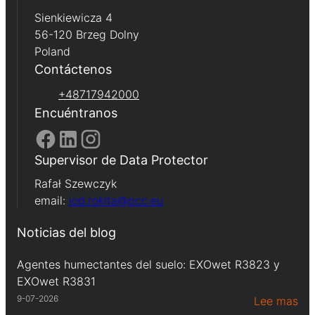
Sienkiewicza 4
56-120 Brzeg Dolny
Poland
Contáctenos
+48717942000
Encuéntranos
Supervisor de Data Protector
Rafał Szewczyk
email:
iod.rokita@pcc.eu
Noticias del blog
Agentes humectantes del suelo: EXOwet R3823 y
EXOwet R3831
9-07-2026
Lee mas