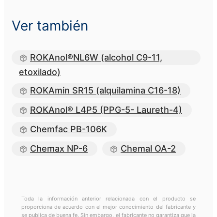
Ver también
ROKAnol®NL6W (alcohol C9-11,
etoxilado)
ROKAmin SR15 (alquilamina C16-18)
ROKAnol® L4P5 (PPG-5- Laureth-4)
Chemfac PB-106K
Chemax NP-6
Chemal OA-2
Toda la información anterior relacionada con el producto se
proporciona de acuerdo con el mejor conocimiento del fabricante y
se publica de buena fe. Sin embargo, el fabricante no garantiza que la