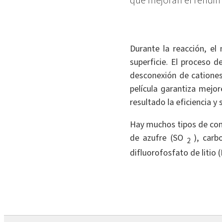
que mejoran el rendimie
Durante la reacción, el
superficie. El proceso 
desconexión de cationes
película garantiza mejo
resultado la eficiencia y
Hay muchos tipos de comp
de azufre (SO
),
carbo
2
difluorofosfato de litio 