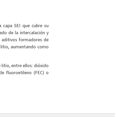
na capa SEI que cubre su
do de la intercalación y
e aditivos formadores de
l litio, aumentando como
tio, entre ellos: dióxido
 de fluoroetileno (FEC) o