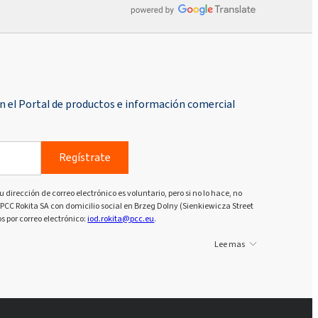
n el Portal de productos e información comercial
Regístrate
u dirección de correo electrónico es voluntario, pero si no lo hace, no
PCC Rokita SA con domicilio social en Brzeg Dolny (Sienkiewicza Street
s por correo electrónico:
iod.rokita@pcc.eu
.
Lee mas