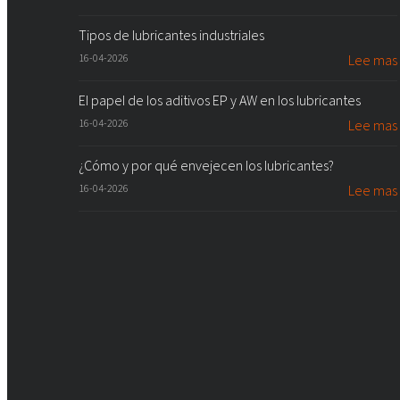
Tipos de lubricantes industriales
16-04-2026
Lee mas
El papel de los aditivos EP y AW en los lubricantes
16-04-2026
Lee mas
¿Cómo y por qué envejecen los lubricantes?
16-04-2026
Lee mas