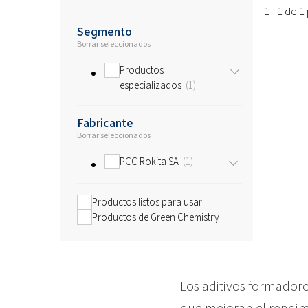
1 - 1 de 
Segmento
Borrar seleccionados
Productos
especializados
1
Fabricante
Borrar seleccionados
PCC Rokita SA
1
Productos listos para usar
Productos de Green Chemistry
Los aditivos
formadores