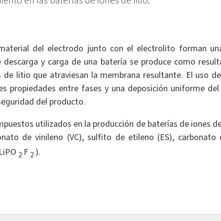
nto en las baterías de iones de litio.
 material del electrodo junto con el electrolito forman u
de descarga y carga de una batería se produce como resulta
 de litio que atraviesan la membrana resultante. El uso d
res propiedades entre fases y una deposición uniforme de
 seguridad del producto.
uestos utilizados en la producción de baterías de iones de li
nato de vinileno (VC), sulfito de etileno (ES), carbonato
(LiPO
F
).
2
2