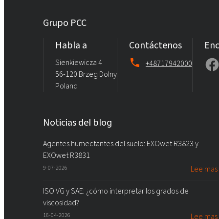
Grupo PCC
Habla a
Contáctenos
Enc
Sienkiewicza 4
+48717942000
56-120 Brzeg Dolny
Poland
Noticias del blog
Agentes humectantes del suelo: EXOwet R3823 y
EXOwet R3831
9-07-2026
Lee mas
ISO VG y SAE: ¿cómo interpretar los grados de
viscosidad?
16-04-2026
Lee mas