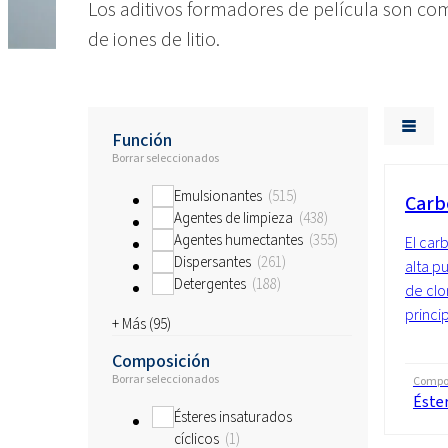
Los aditivos
formadores de película
son com
de iones de litio.
Función
Borrar seleccionados
Emulsionantes
515
Carb
Agentes de limpieza
438
Agentes humectantes
355
El car
Dispersantes
261
alta p
Detergentes
188
de clor
princi
+ Más (
95
)
Composición
Borrar seleccionados
Compo
Éster
Ésteres insaturados
cíclicos
1