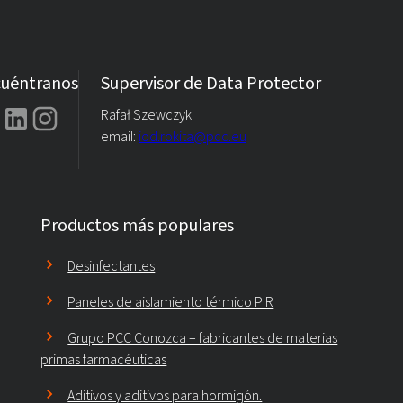
uéntranos
Supervisor de Data Protector
Rafał Szewczyk
email:
iod.rokita@pcc.eu
Productos más populares
Desinfectantes
Paneles de aislamiento térmico PIR
Grupo PCC Conozca – fabricantes de materias
primas farmacéuticas
Aditivos y aditivos para hormigón.