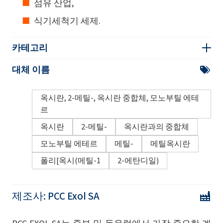
섬유 산업,
식기세척기 세제.
카테고리
대체 이름
옥시란, 2-메틸-, 옥시란 중합체, 모노부틸 에테
르
옥시란
2-메틸-
옥시란과의 중합체
모노부틸 에테르
메틸-
메틸옥시란
폴리[옥시(메틸-1
2-에탄디일)
제조사:
PCC Exol SA