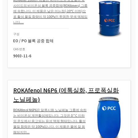
ROKAmer 2000은 에틸렌 옥사이드와 프로필렌 옥
사이드의 비이온성 블록 공중합체(ROKAmers) 그룹
ROKAnol®LP60 (폴리옥시알킬렌 지방 알코
에 속합니다. 이 제품은 낮은 어는점(-20°C 이하)으
올 에테르)
로 활성 물질 함량이 약 100%인 투명한 무색 액체입
니다....
ROKAnol® LP911 (폴리옥시알킬렌 글리콜
구성
에테르)
EO / PO 블록 공중 합체
CAS 번호
ROKAnol®LP2424 (C12-14 알코올 에톡실화,
9003-11-6
프로폭실화)
ROKAnol® LP2424 MB(C12-14 알코올 에톡시
화, 프로폭시화)
ROKAfenol N6P6 (에톡실화, 프로폭실화
ROKAnol®LP1012(C12-C14 알코올, 에톡시
노닐페놀)
화, 프로폭시화)
ROKAfenol N6P6은 알콕시화 노닐페놀 그룹에 속하
는 비이온성 계면활성제입니다. 그것은 0 ° C 이하
ROKAnol(PPG-5-세테스-20)
의 온도에서 응고되는 유성 액체 형태입니다. 활성
물질 함량은 약 100%입니다. 이 제품은 물에 잘 용
해되지만...