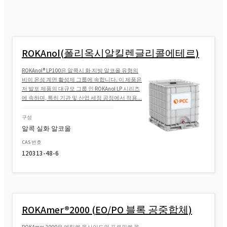
ROKAnol®LP64 (알코올, C16-18, 에톡실화 프
로폭실화)
ROKAnol®LP3841 (C8-18 알코올, 에톡실화
프로폭실화)
ROKAnol(폴리옥시알킬렌글리콜에테르)
ROKAnol® LP100은 알콕시 화 지방 알코올 유형의
ROKAnol(폴리옥시알킬렌글리콜에테르)
비이 온성 계면 활성제 그룹에 속합니다. 이 제품은
저 발포 제품의 대규모 그룹 인 ROKAnol LP 시리즈
에 속하며, 특히 기관 및 산업 세정 공정에서 적용...
ROKAnol(폴리옥시알킬렌글리콜에테르)
구성
알콕 실화 알코올
ROKAnol® LP220(폴리옥시알킬렌 글리콜 에
CAS 번호
테르)
120313-48-6
ROKAnol®LP2500 (C12-C15 알코올, 에톡실
화, 프로폭실화)
ROKAmer®2000 (EO/PO 블록 공중합체)
ROKAnol(폴리옥시알킬렌글리콜에테르)