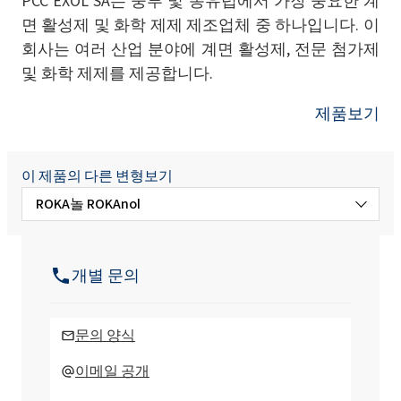
PCC EXOL SA는 중부 및 동유럽에서 가장 중요한 계
면 활성제 및 화학 제제 제조업체 중 하나입니다. 이
회사는 여러 산업 분야에 계면 활성제, 전문 첨가제
및 화학 제제를 제공합니다.
제품보기
이 제품의 다른 변형보기
ROKA놀 ROKAnol
ROKAnol(폴리옥시알킬렌글리콜에테르)
개별 문의
ROKAnol®LP1319 (C16-C18 알코올, 에톡실
화, 프로폭실화)
문의 양식
ROKAnol®LP200 (폴리옥시알킬렌글리콜에
이메일 공개
테르)