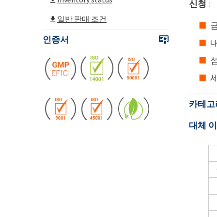
신청
:
일반 판매 조건
금
인증서
섬
세
카테고
대체 