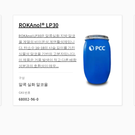
ROKAnol® LP30
ROKAnol LP30은 알콕실화 지방 알코
올 계열의 비이온성 계면활성제입니
다. 탄소수 16~18의 사슬 길이를 가진
식물성 알코올 기반의 고분자입니다.
이 제품은 거품 발생이 적고 다른 배합
성분과의 호환성이 매우...
구성
알콕 실화 알코올
CAS 번호
68002-96-0