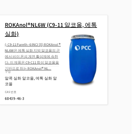
ROKAnol(폴리옥시알킬렌글리콜에
테르)
ROKAnol®NL6W (C9-11 알코올, 에톡
ROKAnol®LP60 (폴리옥시알킬렌 지
실화)
방 알코올 에테르)
(: C9-11 Pareth -6 INCI 명) ROKAnol ®
ROKAnol® LP911 (폴리옥시알킬렌
NL6W은 에톡 실화 지방 알코올의 군
글리콜 에테르)
에서 비이 온성 계면 활성제에 속한
다. 이 제품은 C9-C11 합성 알코올을
ROKAnol®LP2424 (C12-14 알코올 에
기반으로 하는 ROKAnol® NL...
구성
톡실화, 프로폭실화)
알콕 실화 알코올, 에톡 실화 알
코올
ROKAnol® LP2424 MB(C12-14 알코
CAS 번호
올 에톡시화, 프로폭시화)
68439-46-3
ROKAnol®LP1012(C12-C14 알코올,
에톡시화, 프로폭시화)
ROKAnol(PPG-5-세테스-20)