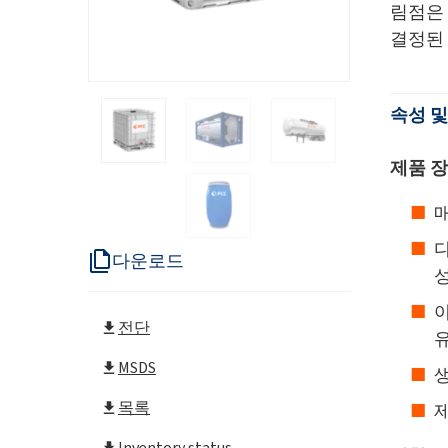
림점은 
결정된 
속성 및
제품 
매
다운로드
아
전단
MSDS
목록
제
Inventory status