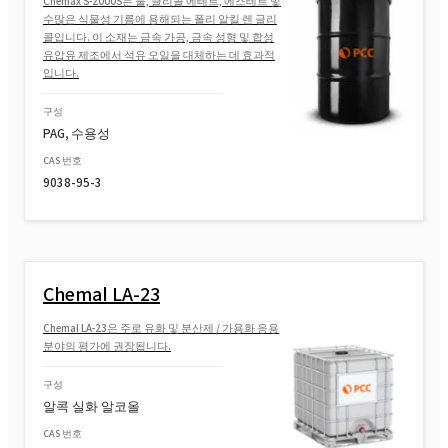
Chemax S-2000S는 물, 글리콜 에테르, 에스테르 및
수많은 식물성 기름에 용해되는 폴리 알킬 렌 글리
ROKAnol(폴리옥시알킬렌글리콜에테르)
콜입니다. 이 소재는 금속 가공, 금속 성형 및 합성
유압유 제조에서 석유 오일을 대체하는 데 효과적
입니다.
ROKAnol® LP220(폴리옥시알킬렌 글리콜 에
테르)
구성
PAG, 수용성
ROKAnol®LP2500 (C12-C15 알코올, 에톡실
CAS 번호
화, 프로폭실화)
9038-95-3
ROKAnol(폴리옥시알킬렌글리콜에테르)
Chemal LA-23
ROKAnol®LP60 (폴리옥시알킬렌 지방 알코
올 에테르)
Chemal LA-23은 주로 유화 및 분산제 / 가용화 응용
분야의 평가에 권장됩니다.
ROKAnol® LP911 (폴리옥시알킬렌 글리콜
에테르)
구성
알콕 실화 알코올
ROKAnol®LP2424 (C12-14 알코올 에톡실화,
CAS 번호