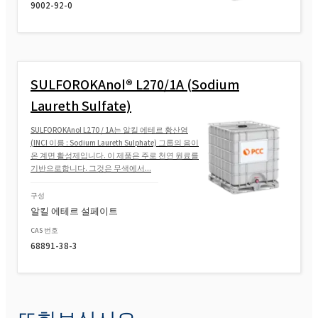
프로폭실화)
9002-92-0
ROKAnol® LP2424 MB(C12-14 알코올 에톡시
화, 프로폭시화)
SULFOROKAnol® L270/1A (Sodium
ROKAnol®LP1012(C12-C14 알코올, 에톡시
화, 프로폭시화)
Laureth Sulfate)
SULFOROKAnol L270 / 1A는 알킬 에테르 황산염
ROKAnol(PPG-5-세테스-20)
(INCI 이름 : Sodium Laureth Sulphate) 그룹의 음이
온 계면 활성제입니다. 이 제품은 주로 천연 원료를
기반으로합니다. 그것은 무색에서...
ROKAnol(PPG-5-세테스-20)
구성
알킬 에테르 설페이트
CAS 번호
68891-38-3