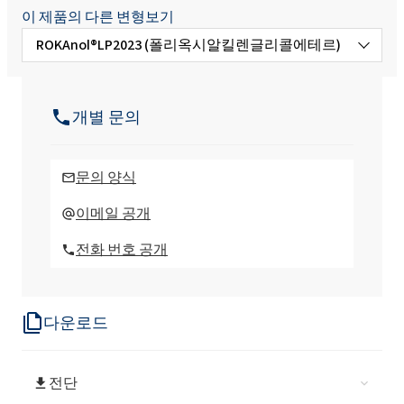
이 제품의 다른 변형보기
ROKAnol®LP2023 (폴리옥시알킬렌글리콜에테르)
ROKAnol(폴리옥시알킬렌글리콜에테르)
개별 문의
ROKAnol®LP1319 (C16-C18 알코올, 에톡실
화, 프로폭실화)
문의 양식
ROKAnol®LP200 (폴리옥시알킬렌글리콜에
이메일 공개
테르)
전화 번호 공개
ROKAnol® LP2126 (폴리옥시알킬렌 글리콜
에테르)
다운로드
ROKAnol® LP2227
전단
ROKAnol(폴리옥시알킬렌글리콜에테르)