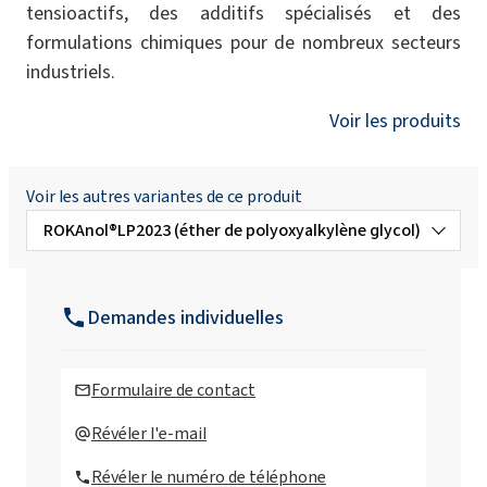
tensioactifs, des additifs spécialisés et des
formulations chimiques pour de nombreux secteurs
industriels.
Voir les produits
Voir les autres variantes de ce produit
ROKAnol®LP2023 (éther de polyoxyalkylène glycol)
ROKAnol®LP100 (éther de polyoxyalkylène
glycol)
Demandes individuelles
ROKAnol®LP1319 (alcool C16-C18, éthoxylé,
propoxylé)
Formulaire de contact
ROKAnol®LP200 (éther de polyoxyalkylène
Révéler l'e-mail
glycol)
Révéler le numéro de téléphone