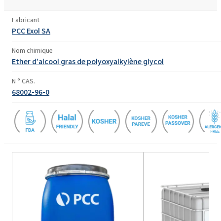
Fabricant
PCC Exol SA
Nom chimique
Ether d'alcool gras de polyoxyalkylène glycol
N ° CAS.
68002-96-0