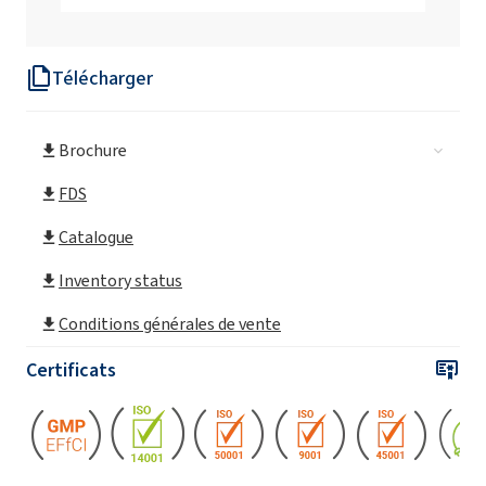
ROKAnol® LP2126 (éther de polyoxyalkylène
glycol)
Télécharger
ROKAnol® LP2227
Brochure
ROKAnol®LP2529 (éther de polyoxyalkylène
glycol)
FDS
ROKAnol®LP27 (éther de polyoxyalkylène
Catalogue
glycol)
Inventory status
ROKAnol®LP2855 (alcool C12-18 éthoxylé,
Conditions générales de vente
propoxylé)
Certificats
ROKAnol®LP3034 (éther de polyoxyalkylène
glycol)
ROKAnol®LP3135 (éther de polyoxyalkylène
glycol)