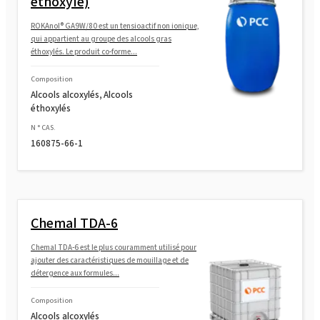
éthoxylé)
ROKAnol® GA9W/80 est un tensioactif non ionique,
ROKAnol®LP60 (éther d'alcool gras
qui appartient au groupe des alcools gras
polyoxyalkylène)
éthoxylés. Le produit co-forme...
ROKAnol® LP911 (éther de polyoxyalkylène
Composition
glycol)
Alcools alcoxylés, Alcools
éthoxylés
ROKAnol®LP2424 (alcool C12-14 éthoxylé,
N ° CAS.
160875-66-1
propoxylé)
ROKAnol® LP2424 MB (alcool C12-14
éthoxylé, propoxylé)
Chemal TDA-6
ROKAnol®LP1012 (alcool C12-C14, éthoxylé,
propoxylé)
Chemal TDA-6 est le plus couramment utilisé pour
ajouter des caractéristiques de mouillage et de
détergence aux formules...
ROKAnol(PPG-5-Ceteth-20)
Composition
Alcools alcoxylés