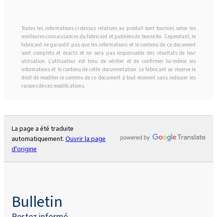
Toutes les informations ci-dessus relatives au produit sont fournies selon les
meilleures connaissances du fabricant et publiées de bonne foi. Cependant, le
fabricant ne garantit pas que les informations et le contenu de ce document
sont complets et exacts et ne sera pas responsable des résultats de leur
utilisation. L'utilisateur est tenu de vérifier et de confirmer lui-même les
informations et le contenu de cette documentation. Le fabricant se réserve le
droit de modifier le contenu de ce document à tout moment sans indiquer les
raisons de ces modifications.
La page a été traduite
automatiquement.
Ouvrir la page
d'origine
Bulletin
Restez informé