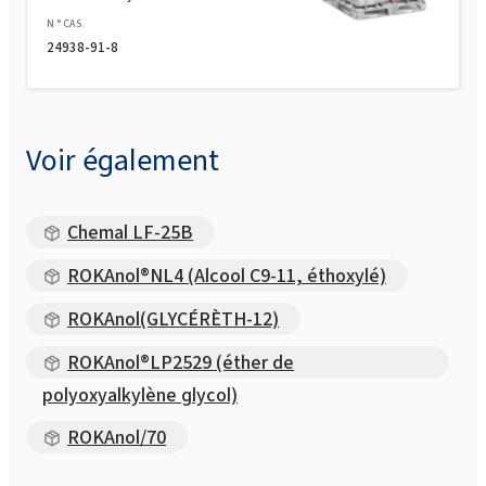
ROKAnol MB (PPG-5-Ceteth-20)
N ° CAS.
24938-91-8
Voir également
Chemal LF-25B
ROKAnol®NL4 (Alcool C9-11, éthoxylé)
ROKAnol(GLYCÉRÈTH-12)
ROKAnol®LP2529 (éther de
polyoxyalkylène glycol)
ROKAnol/70