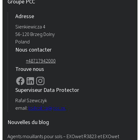
Groupe PCC
Adresse
Sienkiewicza 4
56-120 Brzeg Dolny
Poland
Nous contacter
+48717942000
Trouve nous
Superviseur Data Protector
Rafał Szewczyk
email:
iod.rokita@pcc.eu
Nouvelles du blog
Agents mouillants pour sols – EXOwet R3823 et EXOwet