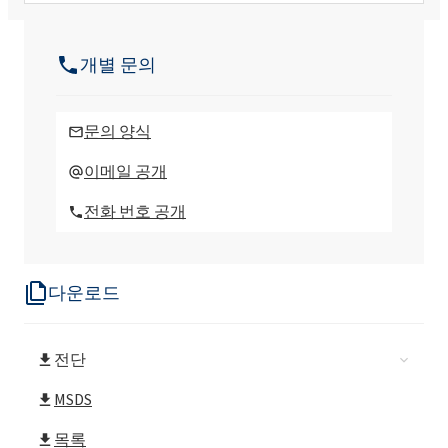
ROKAnol® IT10 (Isotrideceth-10)
개별 문의
ROKAnol(Isotrideceth-12)
문의 양식
ROKAnol® IT12W (Isotrideceth-12)
이메일 공개
전화 번호 공개
ROKAnol®IT13 (C13 알코올, 에톡실화)
다운로드
ROKAnol®IT15 (C13 알코올, 에톡실화)
전단
ROKAnol® IT20 (Isotrideceth-20)
MSDS
ROKAnol® IT3 (트리데세스-3)
목록