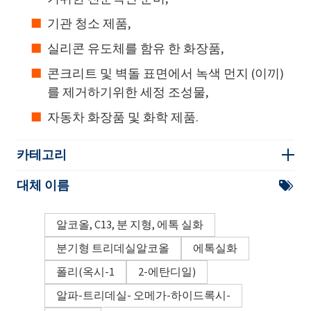
기관 청소 제품,
실리콘 유도체를 함유 한 화장품,
콘크리트 및 벽돌 표면에서 녹색 먼지 (이끼)
를 제거하기위한 세정 조성물,
자동차 화장품 및 화학 제품.
카테고리
대체 이름
알코올, C13, 분 지형, 에톡 실화
분기형 트리데실알코올
에톡실화
폴리(옥시-1
2-에탄디일)
알파-트리데실- 오메가-하이드록시-