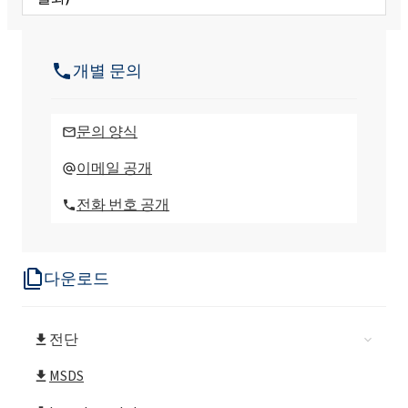
ROKAnol(폴리옥시알킬렌글리콜에테르)
개별 문의
ROKAnol®LP1319 (C16-C18 알코올, 에톡실
화, 프로폭실화)
문의 양식
ROKAnol®LP200 (폴리옥시알킬렌글리콜에
이메일 공개
테르)
전화 번호 공개
ROKAnol®LP2023 (폴리옥시알킬렌글리콜에
테르)
다운로드
ROKAnol® LP2126 (폴리옥시알킬렌 글리콜
에테르)
전단
ROKAnol® LP2227
MSDS