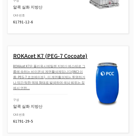
구성
알콕 실화 지방산
ROKAnol(폴리옥시알킬렌글리콜에테르)
CAS 번호
61791-12-6
ROKAnol® LP220(폴리옥시알킬렌 글리콜 에
테르)
ROKAnol®LP2500 (C12-C15 알코올, 에톡실
ROKAcet K7 (PEG-7 Cocoate)
화, 프로폭실화)
ROKAcet K7은 폴리옥시에틸렌 지방산 에스테르 그
룹에 속하는 비이온성 계면활성제입니다(INCI 이
ROKAnol(폴리옥시알킬렌글리콜에테르)
름: PEG-7 코코에이트) . 이 계면활성제는 투명하거
나 약간 탁한 액체 형태로 발생하며 색상 범위는 짚
에서 연한...
ROKAnol®LP60 (폴리옥시알킬렌 지방 알코
구성
올 에테르)
알콕 실화 지방산
ROKAnol® LP911 (폴리옥시알킬렌 글리콜
CAS 번호
61791-29-5
에테르)