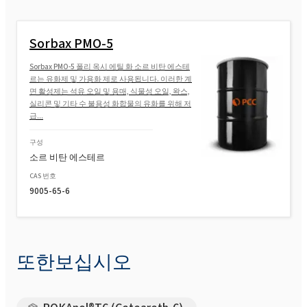
ROKAnol® LP2424 MB(C12-14 알코올 에톡시
화, 프로폭시화)
Sorbax PMO-5
ROKAnol®LP1012(C12-C14 알코올, 에톡시
화, 프로폭시화)
Sorbax PMO-5 폴리 옥시 에틸 화 소르 비탄 에스테
르는 유화제 및 가용화 제로 사용됩니다. 이러한 계
면 활성제는 석유 오일 및 용매, 식물성 오일, 왁스,
ROKAnol(PPG-5-세테스-20)
실리콘 및 기타 수 불용성 화합물의 유화를 위해 저
급...
구성
ROKAnol(PPG-5-세테스-20)
소르 비탄 에스테르
CAS 번호
9005-65-6
또한보십시오