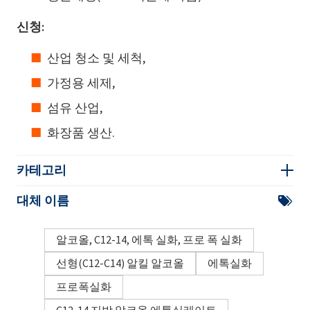
신청:
산업 청소 및 세척,
가정용 세제,
섬유 산업,
화장품 생산.
카테고리
대체 이름
알코올, C12-14, 에톡 실화, 프로 폭 실화
선형(C12-C14) 알킬 알코올
에톡실화
프로폭실화