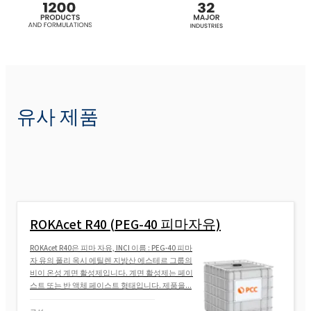
ROKAnol(폴리옥시알킬렌글리콜에테르)
ROKAnol(폴리옥시알킬렌글리콜에테르)
ROKAnol®LP42 (알코올, C16-18, 에톡실화 프
유사 제품
로폭실화)
ROKAnol®LP64 (알코올, C16-18, 에톡실화 프
로폭실화)
ROKA놀 ROKAnol
ROKAcet R40 (PEG-40 피마자유)
ROKAnol®LP3841 (C8-18 알코올, 에톡실화
ROKAcet R40은 피마 자유, INCI 이름 : PEG-40 피마
프로폭실화)
자 유의 폴리 옥시 에틸렌 지방산 에스테르 그룹의
비이 온성 계면 활성제입니다. 계면 활성제는 페이
스트 또는 반 액체 페이스트 형태입니다. 제품을...
ROKAnol(폴리옥시알킬렌글리콜에테르)